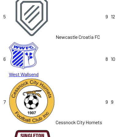
5
9
12
Newcastle Croatia FC
6
8
10
West Wallsend
7
9
9
Cessnock City Hornets