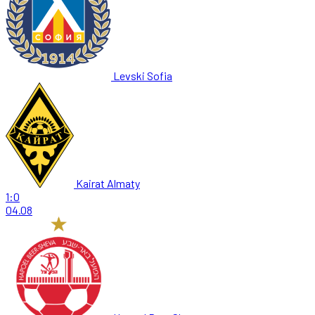
Levski Sofia
Kairat Almaty
1:0
04.08