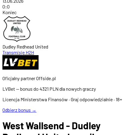
13.06.2026
0
:
0
Koniec
Dudley Redhead United
Transmisje
H2H
Oficjalny partner Offside.pl
LVBet — bonus do
4321 PLN
dla nowych graczy
Licencja Ministerstwa Finansów · Graj odpowiedzialnie · 18+
Odbierz bonus →
West Wallsend - Dudley