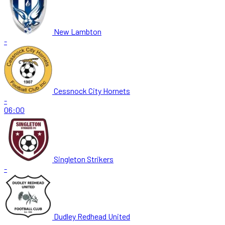
New Lambton
-
Cessnock City Hornets
-
06:00
Singleton Strikers
-
Dudley Redhead United