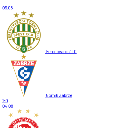
05.08
Ferencvarosi TC
Gornik Zabrze
1:0
04.08