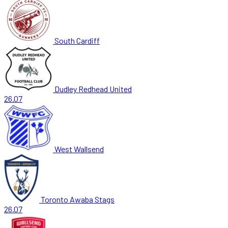
South Cardiff
Dudley Redhead United
26.07
West Wallsend
Toronto Awaba Stags
26.07