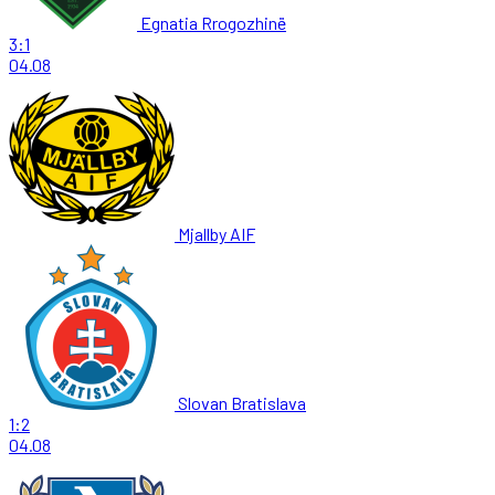
Egnatia Rrogozhinë
3:1
04.08
Mjallby AIF
Slovan Bratislava
1:2
04.08