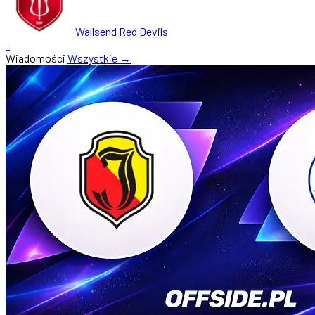
Wallsend Red Devils
-
Wiadomości
Wszystkie →