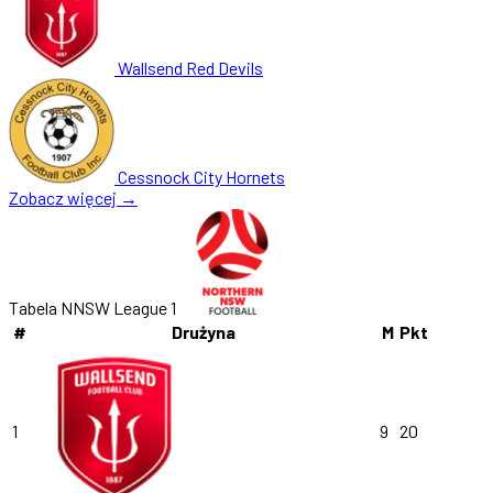
Wallsend Red Devils
Cessnock City Hornets
Zobacz więcej →
Tabela NNSW League 1
#
Drużyna
M
Pkt
1
9
20