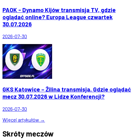
PAOK - Dynamo Kijów transmisja TV, gdzie
oglądać online? Europa League czwartek
30.07.2026
2026-07-30
GKS Katowice – Žilina transmisja. Gdzie oglądać
mecz 30.07.2026 w Lidze Konferencji?
2026-07-30
Więcej artykułów →
Skróty meczów