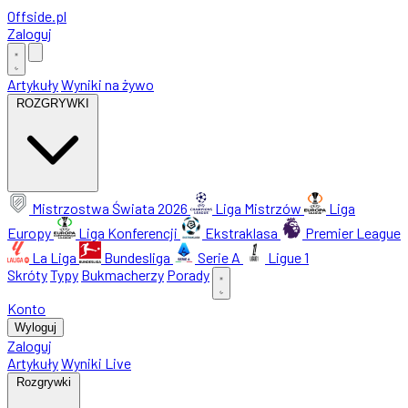
Offside
.
pl
Zaloguj
Artykuły
Wyniki na żywo
ROZGRYWKI
Mistrzostwa Świata 2026
Liga Mistrzów
Liga
Europy
Liga Konferencji
Ekstraklasa
Premier League
La Liga
Bundesliga
Serie A
Ligue 1
Skróty
Typy
Bukmacherzy
Porady
Konto
Wyloguj
Zaloguj
Artykuły
Wyniki Live
Rozgrywki