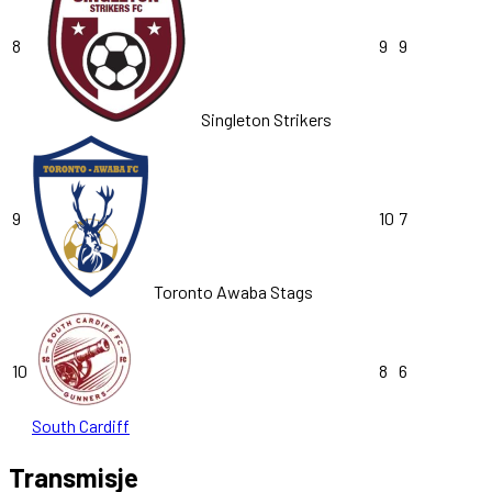
8
9
9
Singleton Strikers
9
10
7
Toronto Awaba Stags
10
8
6
South Cardiff
Transmisje