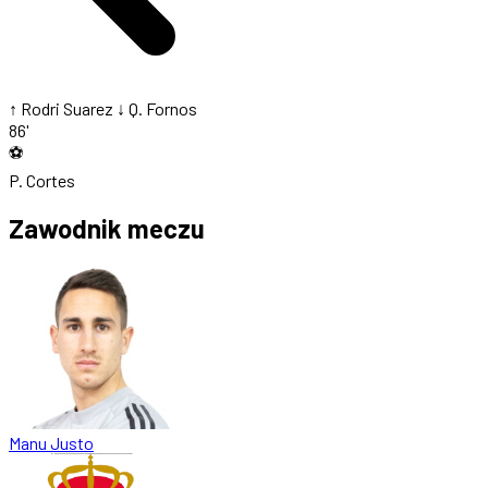
↑ Rodri Suarez
↓ Q. Fornos
86'
⚽
P. Cortes
Zawodnik meczu
Manu Justo