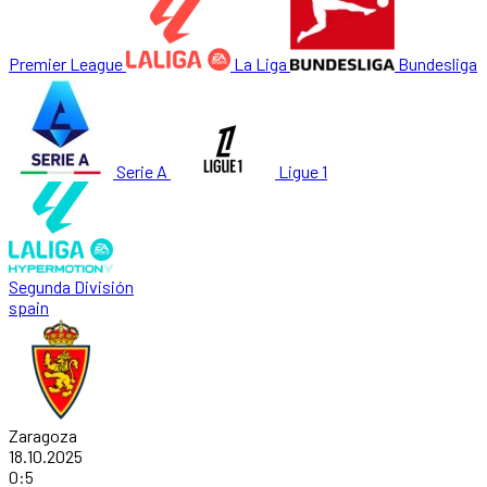
Premier League
La Liga
Bundesliga
Serie A
Ligue 1
Segunda División
spain
Zaragoza
18.10.2025
0
:
5