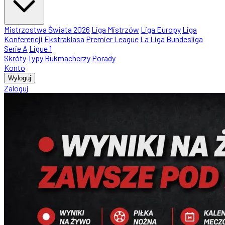
Mistrzostwa Świata 2026
Liga Mistrzów
Liga Europy
Liga
Konferencji
Ekstraklasa
Premier League
La Liga
Bundesliga
Serie A
Ligue 1
Skróty
Typy
Bukmacherzy
Porady
Konto
Wyloguj
Zaloguj