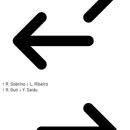
↑ R. Sobrino
↓ L. Ribeiro
↑ R. Guti
↓ Y. Saidu