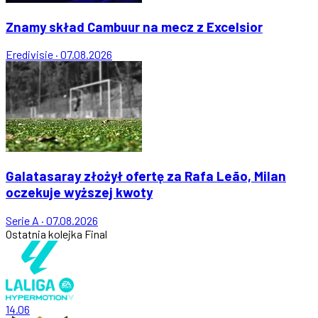
Znamy skład Cambuur na mecz z Excelsior
Eredivisie
·
07.08.2026
Galatasaray złożył ofertę za Rafa Leão, Milan
oczekuje wyższej kwoty
Serie A
·
07.08.2026
Ostatnia kolejka
Final
14.06