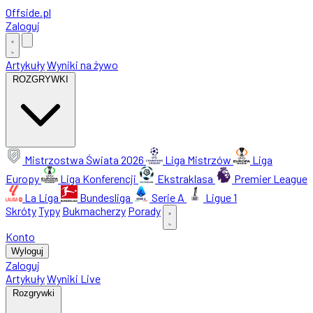
Offside
.
pl
Zaloguj
Artykuły
Wyniki na żywo
ROZGRYWKI
Mistrzostwa Świata 2026
Liga Mistrzów
Liga
Europy
Liga Konferencji
Ekstraklasa
Premier League
La Liga
Bundesliga
Serie A
Ligue 1
Skróty
Typy
Bukmacherzy
Porady
Konto
Wyloguj
Zaloguj
Artykuły
Wyniki Live
Rozgrywki