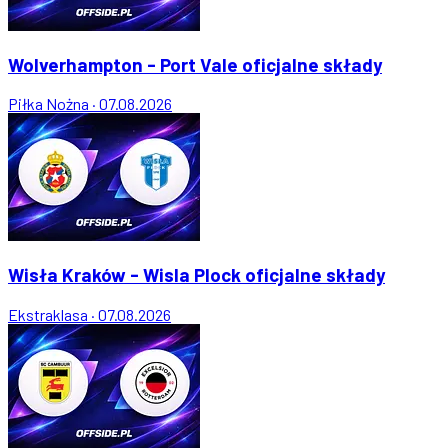
Wolverhampton - Port Vale oficjalne składy
Piłka Nożna
·
07.08.2026
Wisła Kraków - Wisla Plock oficjalne składy
Ekstraklasa
·
07.08.2026