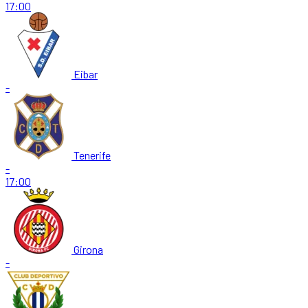
17:00
Eibar
-
Tenerife
-
17:00
Girona
-