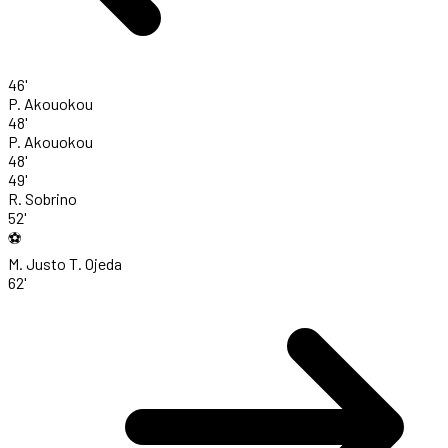
46'
P. Akouokou
48'
P. Akouokou
48'
49'
R. Sobrino
52'
⚽
M. Justo
T. Ojeda
62'