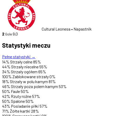
Cultural Leonesa
• Napastnik
2
9.0
Gole
Statystyki meczu
Pełne statystyki →
14%
Strzały celne
85%
44%
Strzały niecelne
55%
34%
Strzały ogółem
65%
100%
Zablokowane strzały
0%
18%
Strzały w polu karnym
81%
46%
Strzały poza polem karnym
53%
50%
Faule
50%
42%
Rzuty rożne
57%
50%
Spalone
50%
43%
Posiadanie piłki
57%
71%
Żółte kartki
28%
100%
Czerwone kartki
0%