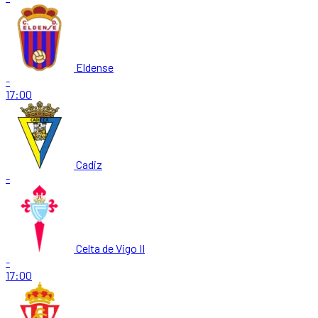
Eldense
-
17:00
Cadiz
-
Celta de Vigo II
-
17:00