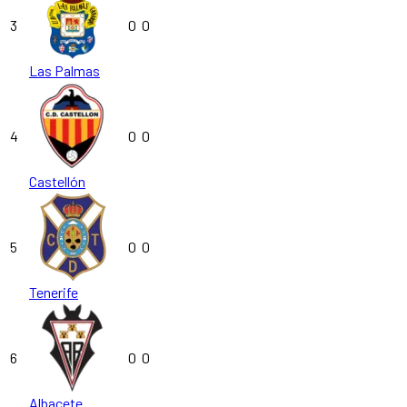
3
0
0
Las Palmas
4
0
0
Castellón
5
0
0
Tenerife
6
0
0
Albacete