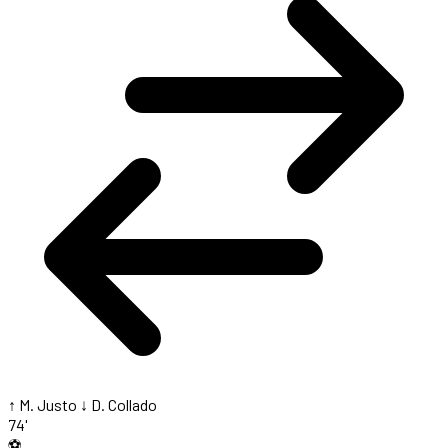
↑ M. Justo
↓ D. Collado
74'
⚽