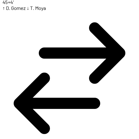
45+4'
↑ D. Gomez
↓ T. Moya