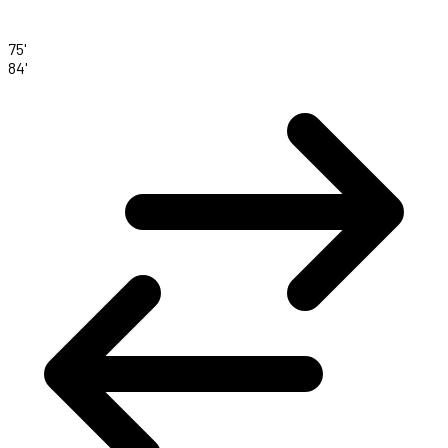
75'
84'