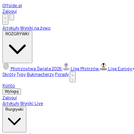
Offside
.
pl
Zaloguj
Artykuły
Wyniki na żywo
ROZGRYWKI
Mistrzostwa Świata 2026
Liga Mistrzów
Liga Europy
Skróty
Typy
Bukmacherzy
Porady
Konto
Wyloguj
Zaloguj
Artykuły
Wyniki Live
Rozgrywki