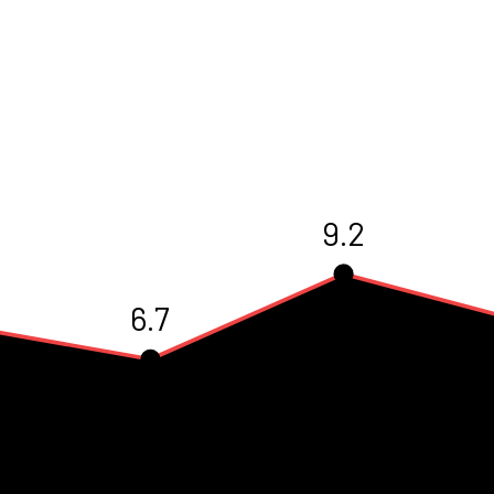
9.2
6.7