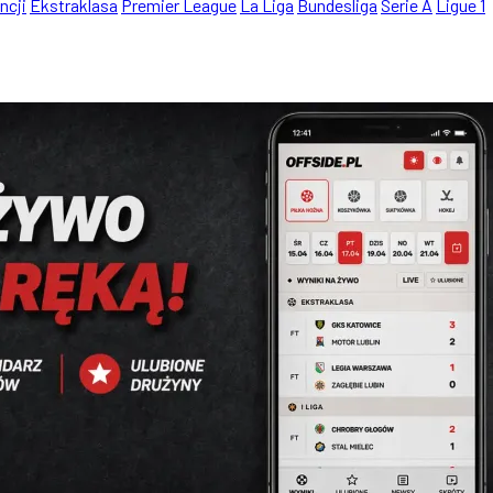
ncji
Ekstraklasa
Premier League
La Liga
Bundesliga
Serie A
Ligue 1