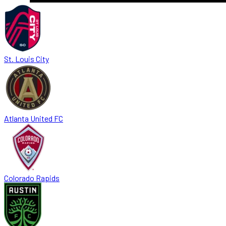
St. Louis City
Atlanta United FC
Colorado Rapids