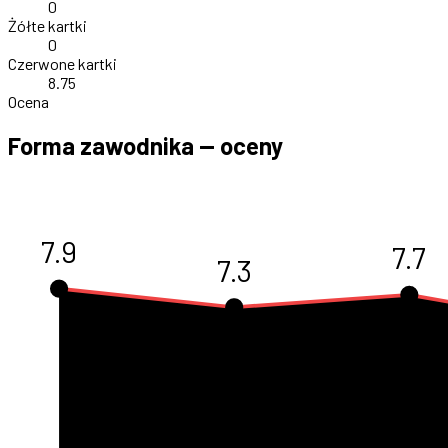
0
Żółte kartki
0
Czerwone kartki
8.75
Ocena
Forma zawodnika — oceny
7.9
7.7
7.3