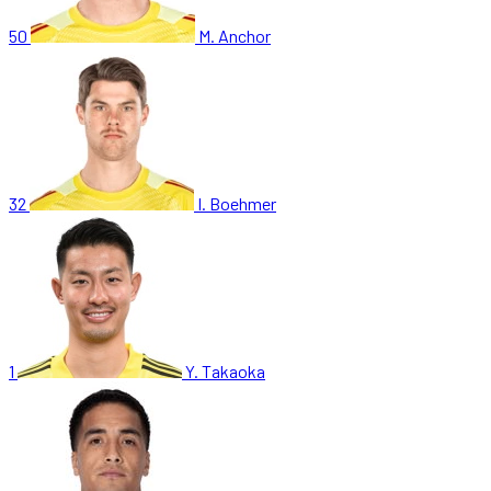
50
M. Anchor
32
I. Boehmer
1
Y. Takaoka