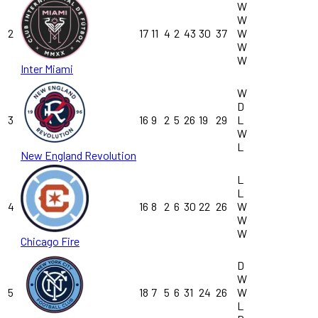
W
W
2
17
11
4
2
43
30
37
W
W
W
Inter Miami
W
D
3
16
9
2
5
26
19
29
L
W
L
New England Revolution
L
L
4
16
8
2
6
30
22
26
W
W
W
Chicago Fire
D
W
5
18
7
5
6
31
24
26
W
L