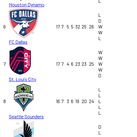
L
Houston Dynamo
L
D
6
17
7
5
5
32
25
26
W
W
L
FC Dallas
W
W
7
17
7
4
6
23
23
25
W
W
D
St. Louis City
L
L
8
16
7
3
6
19
20
24
L
L
L
Seattle Sounders
D
L