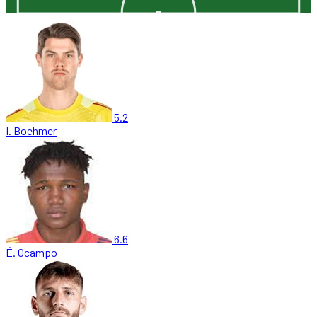
5.2
I. Boehmer
6.6
É. Ocampo