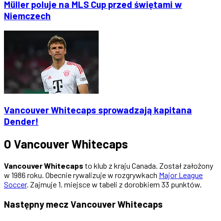
Müller poluje na MLS Cup przed świętami w
Niemczech
Vancouver Whitecaps sprowadzają kapitana
Dender!
O Vancouver Whitecaps
Vancouver Whitecaps
to klub z kraju Canada. Został założony
w 1986 roku. Obecnie rywalizuje w rozgrywkach
Major League
Soccer
. Zajmuje 1. miejsce w tabeli z dorobkiem 33 punktów.
Następny mecz Vancouver Whitecaps