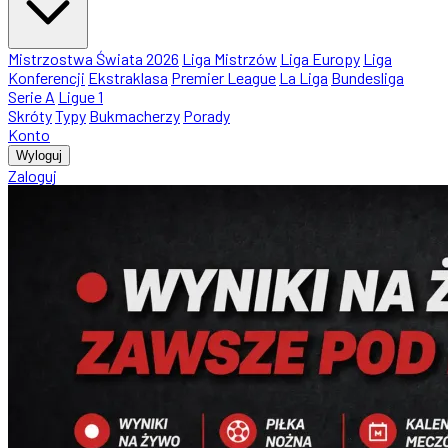
Mistrzostwa Świata 2026
Liga Mistrzów
Liga Europy
Liga
Konferencji
Ekstraklasa
Premier League
La Liga
Bundesliga
Serie A
Ligue 1
Skróty
Typy
Bukmacherzy
Porady
Konto
Wyloguj
Zaloguj