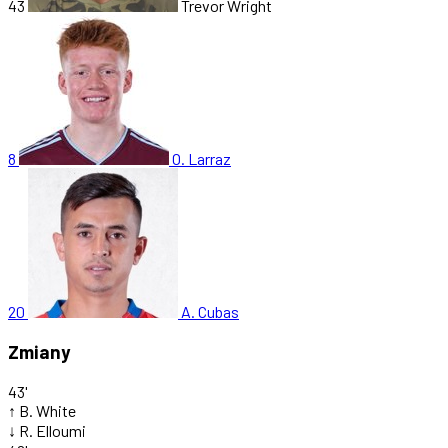
43
Trevor Wright
8
O. Larraz
20
A. Cubas
Zmiany
43'
↑
B. White
↓
R. Elloumi