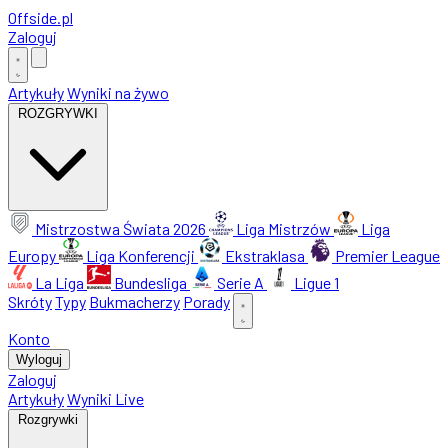
Offside
.
pl
Zaloguj
Artykuły
Wyniki na żywo
ROZGRYWKI
Mistrzostwa Świata 2026
Liga Mistrzów
Liga
Europy
Liga Konferencji
Ekstraklasa
Premier League
La Liga
Bundesliga
Serie A
Ligue 1
Skróty
Typy
Bukmacherzy
Porady
Konto
Wyloguj
Zaloguj
Artykuły
Wyniki Live
Rozgrywki