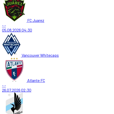
FC Juarez
-
-
05.08.2026
04:30
Vancouver Whitecaps
Atlante FC
-
-
26.07.2026
02:30