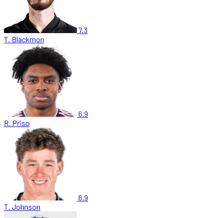
7.3
T. Blackmon
6.9
R. Priso
6.9
T. Johnson