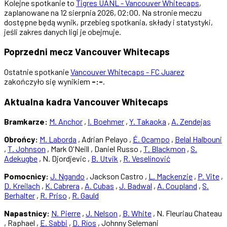
Kolejne spotkanie to
Tigres UANL - Vancouver Whitecaps
,
zaplanowane na 12 sierpnia 2026, 02:00. Na stronie meczu
dostępne będą wynik, przebieg spotkania, składy i statystyki,
jeśli zakres danych ligi je obejmuje.
Poprzedni mecz Vancouver Whitecaps
Ostatnie spotkanie
Vancouver Whitecaps - FC Juarez
zakończyło się wynikiem
-:-
.
Aktualna kadra Vancouver Whitecaps
Bramkarze:
M. Anchor
,
I. Boehmer
,
Y. Takaoka
,
A. Zendejas
Obrońcy:
M. Laborda
, Adrian Pelayo ,
É. Ocampo
,
Belal Halbouni
,
T. Johnson
, Mark O'Neill , Daniel Russo ,
T. Blackmon
,
S.
Adekugbe
, N. Djordjevic ,
B. Utvik
,
R. Veselinović
Pomocnicy:
J. Ngando
, Jackson Castro ,
L. Mackenzie
,
P. Vite
,
D. Kreilach
,
K. Cabrera
,
A. Cubas
,
J. Badwal
,
A. Coupland
,
S.
Berhalter
,
R. Priso
,
R. Gauld
Napastnicy:
N. Pierre
,
J. Nelson
,
B. White
, N. Fleuriau Chateau
, Raphael ,
E. Sabbi
,
D. Ríos
, Johnny Selemani