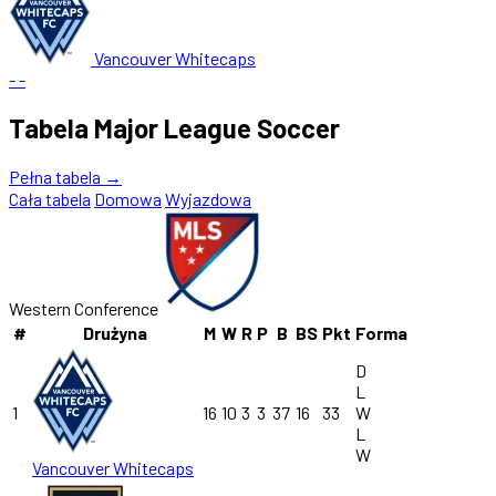
Vancouver Whitecaps
-
-
Tabela Major League Soccer
Pełna tabela →
Cała tabela
Domowa
Wyjazdowa
Western Conference
#
Drużyna
M
W
R
P
B
BS
Pkt
Forma
D
L
1
16
10
3
3
37
16
33
W
L
W
Vancouver Whitecaps