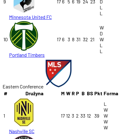
9
17
6
5
6
19
24
23
D
L
L
Minnesota United FC
W
D
10
17
6
3
8
31
32
21
W
L
L
Portland Timbers
Eastern Conference
#
Drużyna
M
W
R
P
B
BS
Pkt
Forma
L
W
1
17
12
3
2
33
12
39
W
W
W
Nashville SC