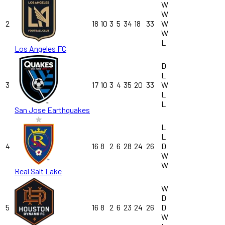
W
W
2
18
10
3
5
34
18
33
W
W
L
Los Angeles FC
D
L
3
17
10
3
4
35
20
33
W
L
L
San Jose Earthquakes
L
L
4
16
8
2
6
28
24
26
D
W
W
Real Salt Lake
W
D
5
16
8
2
6
23
24
26
D
W