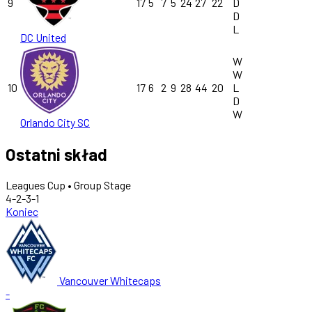
9
17
5
7
5
24
27
22
D
D
L
DC United
W
W
10
17
6
2
9
28
44
20
L
D
W
Orlando City SC
Ostatni skład
Leagues Cup • Group Stage
4-2-3-1
Koniec
Vancouver Whitecaps
-