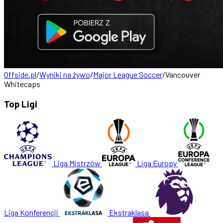
Offside.pl
/
Wyniki na żywo
/
Major League Soccer
/
Vancouver
Whitecaps
Top Ligi
Liga Mistrzów
Liga Europy
Liga Konferencji
Ekstraklasa