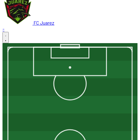
FC Juarez
-