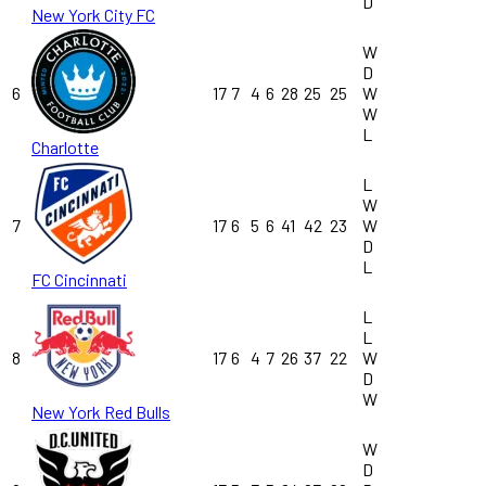
D
New York City FC
W
D
6
17
7
4
6
28
25
25
W
W
L
Charlotte
L
W
7
17
6
5
6
41
42
23
W
D
L
FC Cincinnati
L
L
8
17
6
4
7
26
37
22
W
D
W
New York Red Bulls
W
D