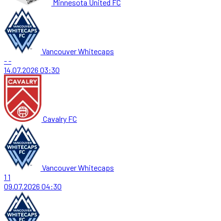
Minnesota United FC
Vancouver Whitecaps
-
-
14.07.2026
03:30
Cavalry FC
Vancouver Whitecaps
1
1
09.07.2026
04:30