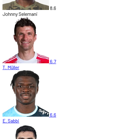
8.6
Johnny Selemani
6.7
T. Müller
6.6
E. Sabbi