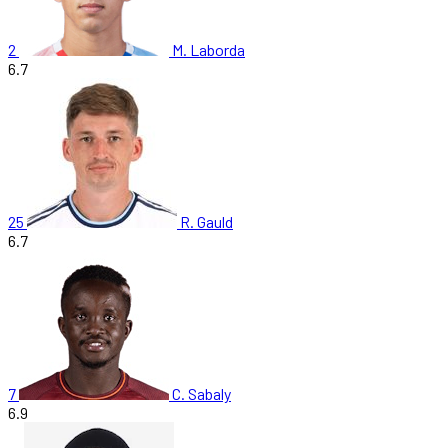
2
M. Laborda
6.7
25
R. Gauld
6.7
7
C. Sabaly
6.9