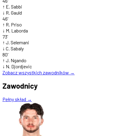
46'
↑
E. Sabbi
↓
R. Gauld
46'
↑
R. Priso
↓
M. Laborda
73'
↑
J. Selemani
↓
C. Sabaly
80'
↑
J. Ngando
↓
N. Djordjevic
Zobacz wszystkich zawodników →
Zawodnicy
Pełny skład →