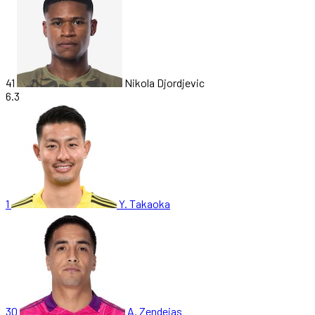
41
Nikola Djordjevic
6.3
1
Y. Takaoka
30
A. Zendejas