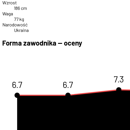
Wzrost
186 cm
Waga
77 kg
Narodowość
Ukraina
Forma zawodnika — oceny
7.3
6.7
6.7