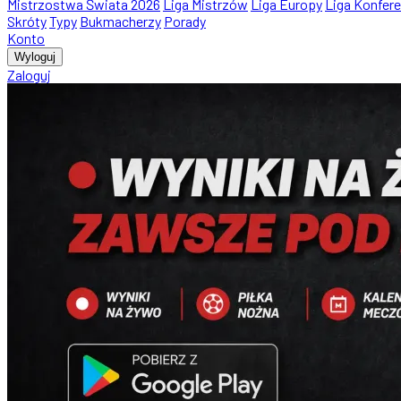
Mistrzostwa Świata 2026
Liga Mistrzów
Liga Europy
Liga Konfere
Skróty
Typy
Bukmacherzy
Porady
Konto
Wyloguj
Zaloguj