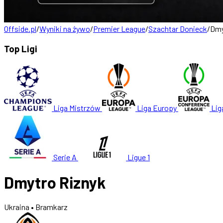
Offside.pl
/
Wyniki na żywo
/
Premier League
/
Szachtar Donieck
/
Dmy
Top Ligi
Liga Mistrzów
Liga Europy
Lig
Serie A
Ligue 1
Dmytro Riznyk
Ukraina
• Bramkarz