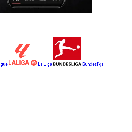
ague
La Liga
Bundesliga