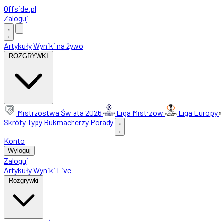
Offside
.
pl
Zaloguj
Artykuły
Wyniki na żywo
ROZGRYWKI
Mistrzostwa Świata 2026
Liga Mistrzów
Liga Europy
Skróty
Typy
Bukmacherzy
Porady
Konto
Wyloguj
Zaloguj
Artykuły
Wyniki Live
Rozgrywki