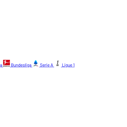
ga
Bundesliga
Serie A
Ligue 1