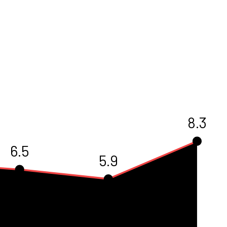
8.3
6.5
5.9