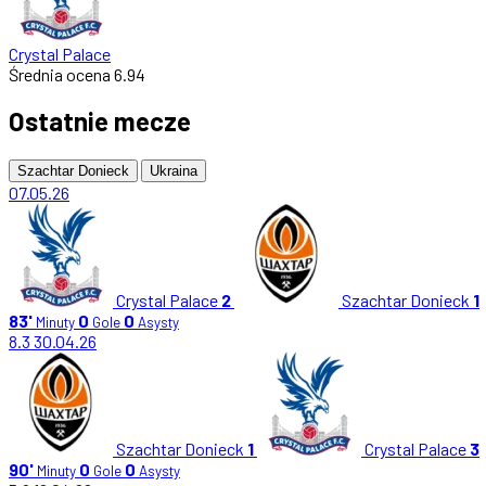
Crystal Palace
Średnia ocena
6.94
Ostatnie mecze
Szachtar Donieck
Ukraina
07.05.26
Crystal Palace
2
Szachtar Donieck
1
83'
0
0
Minuty
Gole
Asysty
8.3
30.04.26
Szachtar Donieck
1
Crystal Palace
3
90'
0
0
Minuty
Gole
Asysty