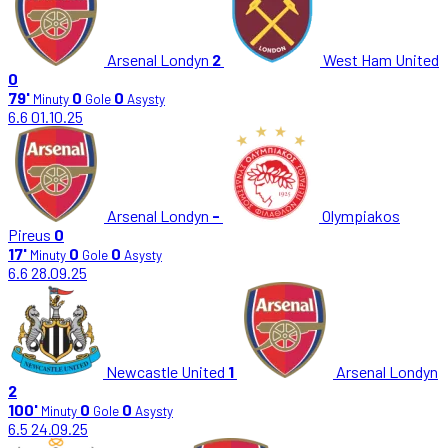
Arsenal Londyn
2
West Ham United
0
79'
0
0
Minuty
Gole
Asysty
6.6
01.10.25
Arsenal Londyn
-
Olympiakos
Pireus
0
17'
0
0
Minuty
Gole
Asysty
6.6
28.09.25
Newcastle United
1
Arsenal Londyn
2
100'
0
0
Minuty
Gole
Asysty
6.5
24.09.25