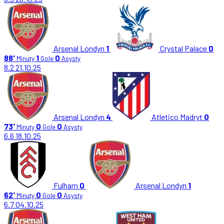
Arsenal Londyn
1
Crystal Palace
0
88'
1
0
Minuty
Gole
Asysty
8.2
21.10.25
Arsenal Londyn
4
Atletico Madryt
0
73'
0
0
Minuty
Gole
Asysty
6.6
18.10.25
Fulham
0
Arsenal Londyn
1
62'
0
0
Minuty
Gole
Asysty
6.7
04.10.25