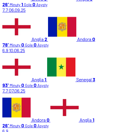
26'
1
0
Minuty
Gole
Asysty
7.7
06.09.25
Anglia
2
Andora
0
78'
0
0
Minuty
Gole
Asysty
6.9
10.06.25
Anglia
1
Senegal
3
93'
0
0
Minuty
Gole
Asysty
7.7
07.06.25
Andora
0
Anglia
1
26'
0
0
Minuty
Gole
Asysty
6.9