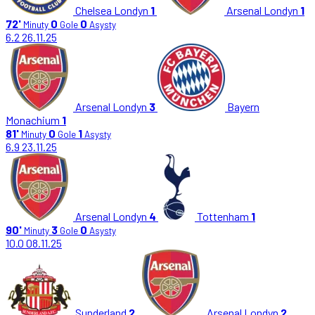
Chelsea Londyn
1
Arsenal Londyn
1
72'
0
0
Minuty
Gole
Asysty
6.2
26.11.25
Arsenal Londyn
3
Bayern
Monachium
1
81'
0
1
Minuty
Gole
Asysty
6.9
23.11.25
Arsenal Londyn
4
Tottenham
1
90'
3
0
Minuty
Gole
Asysty
10.0
08.11.25
Sunderland
2
Arsenal Londyn
2