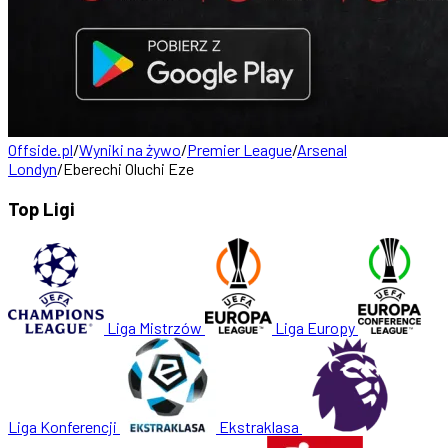
Offside.pl
/
Wyniki na żywo
/
Premier League
/
Arsenal
Londyn
/
Eberechi Oluchi Eze
Top Ligi
Liga Mistrzów
Liga Europy
Liga Konferencji
Ekstraklasa