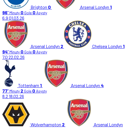
Brighton
0
Arsenal Londyn
1
96'
0
0
Minuty
Gole
Asysty
6.9
01.03.26
Arsenal Londyn
2
Chelsea Londyn
1
94'
0
0
Minuty
Gole
Asysty
7.0
22.02.26
Tottenham
1
Arsenal Londyn
4
77'
2
0
Minuty
Gole
Asysty
8.2
18.02.26
Wolverhampton
2
Arsenal Londyn