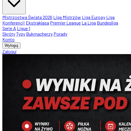
Mistrzostwa Świata 2026
Liga Mistrzów
Liga Europy
Liga
Konferencji
Ekstraklasa
Premier League
La Liga
Bundesliga
Serie A
Ligue 1
Skróty
Typy
Bukmacherzy
Porady
Konto
Wyloguj
Zaloguj