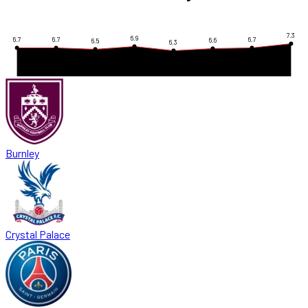
7.3
6.9
6.7
6.7
6.7
6.6
6.5
6.3
Burnley
Crystal Palace