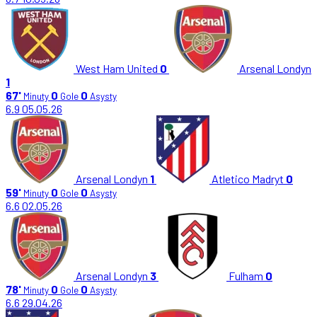
West Ham United
0
Arsenal Londyn
1
67'
0
0
Minuty
Gole
Asysty
6.9
05.05.26
Arsenal Londyn
1
Atletico Madryt
0
59'
0
0
Minuty
Gole
Asysty
6.6
02.05.26
Arsenal Londyn
3
Fulham
0
78'
0
0
Minuty
Gole
Asysty
6.6
29.04.26