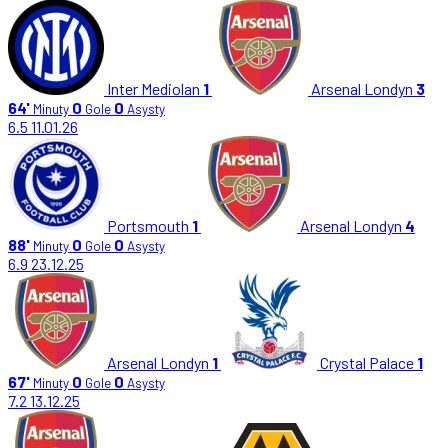
Inter Mediolan
1
Arsenal Londyn
3
64'
0
0
Minuty
Gole
Asysty
6.5
11.01.26
Portsmouth
1
Arsenal Londyn
4
88'
0
0
Minuty
Gole
Asysty
6.9
23.12.25
Arsenal Londyn
1
Crystal Palace
1
67'
0
0
Minuty
Gole
Asysty
7.2
13.12.25