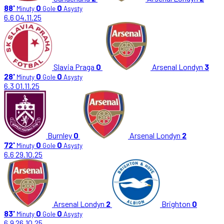
88'
0
0
Minuty
Gole
Asysty
6.6
04.11.25
Slavia Praga
0
Arsenal Londyn
3
28'
0
0
Minuty
Gole
Asysty
6.3
01.11.25
Burnley
0
Arsenal Londyn
2
72'
0
0
Minuty
Gole
Asysty
6.6
29.10.25
Arsenal Londyn
2
Brighton
0
83'
0
0
Minuty
Gole
Asysty
6.9
26.10.25