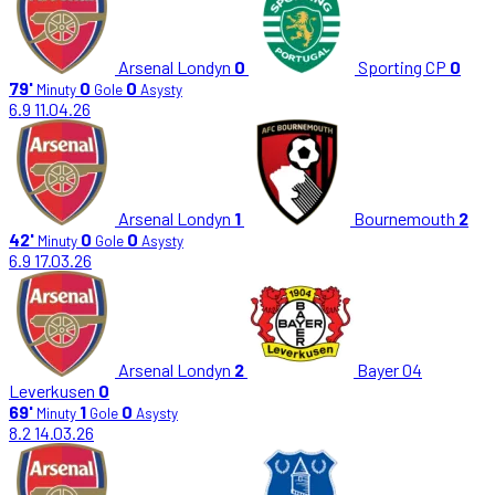
Arsenal Londyn
0
Sporting CP
0
79'
0
0
Minuty
Gole
Asysty
6.9
11.04.26
Arsenal Londyn
1
Bournemouth
2
42'
0
0
Minuty
Gole
Asysty
6.9
17.03.26
Arsenal Londyn
2
Bayer 04
Leverkusen
0
69'
1
0
Minuty
Gole
Asysty
8.2
14.03.26