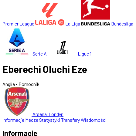
Premier League
La Liga
Bundesliga
Serie A
Ligue 1
Eberechi Oluchi Eze
Anglia
• Pomocnik
Arsenal Londyn
Informacje
Mecze
Statystyki
Transfery
Wiadomości
Informacje