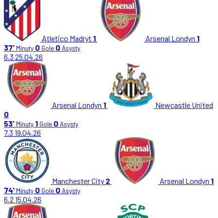
Atletico Madryt
1
Arsenal Londyn
1
37'
0
0
Minuty
Gole
Asysty
6.3
25.04.26
Arsenal Londyn
1
Newcastle United
0
53'
1
0
Minuty
Gole
Asysty
7.3
19.04.26
Manchester City
2
Arsenal Londyn
1
74'
0
0
Minuty
Gole
Asysty
6.2
15.04.26