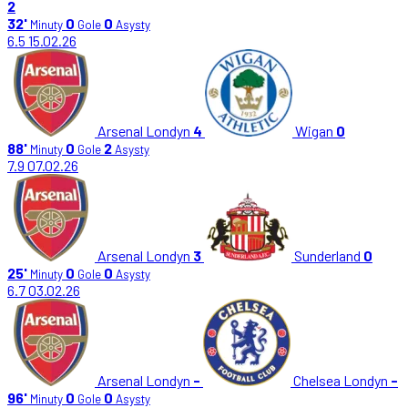
2
32'
0
0
Minuty
Gole
Asysty
6.5
15.02.26
Arsenal Londyn
4
Wigan
0
88'
0
2
Minuty
Gole
Asysty
7.9
07.02.26
Arsenal Londyn
3
Sunderland
0
25'
0
0
Minuty
Gole
Asysty
6.7
03.02.26
Arsenal Londyn
-
Chelsea Londyn
-
96'
0
0
Minuty
Gole
Asysty