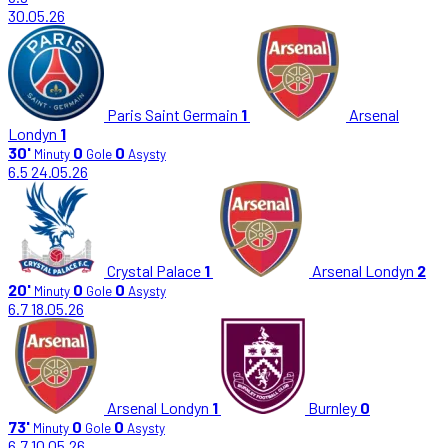
30.05.26
Paris Saint Germain
1
Arsenal
Londyn
1
30'
0
0
Minuty
Gole
Asysty
6.5
24.05.26
Crystal Palace
1
Arsenal Londyn
2
20'
0
0
Minuty
Gole
Asysty
6.7
18.05.26
Arsenal Londyn
1
Burnley
0
73'
0
0
Minuty
Gole
Asysty
6.7
10.05.26