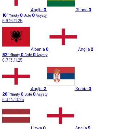
Anglia
0
Ghana
0
16'
0
0
Minuty
Gole
Asysty
6.9
16.11.25
Albania
0
Anglia
2
62'
0
0
Minuty
Gole
Asysty
6.7
13.11.25
Anglia
2
Serbia
0
26'
0
0
Minuty
Gole
Asysty
6.3
14.10.25
Litwa
0
Anglia
5