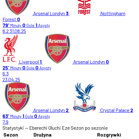
Arsenal Londyn
3
Nottingham
Forest
0
79'
0
1
Minuty
Gole
Asysty
8.2
31.08.25
Liverpool
1
Arsenal Londyn
0
25'
0
0
Minuty
Gole
Asysty
6.3
23.04.25
Arsenal Londyn
2
Crystal Palace
2
63'
1
0
Minuty
Gole
Asysty
7.9
Statystyki — Eberechi Oluchi Eze
Sezon po sezonie
Sezon
Drużyna
Rozgrywki