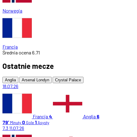
Norwegia
Francja
Średnia ocena
6.71
Ostatnie mecze
Anglia
Arsenal Londyn
Crystal Palace
18.07.26
Francja
4
Anglia
6
79'
0
1
Minuty
Gole
Asysty
7.3
11.07.26