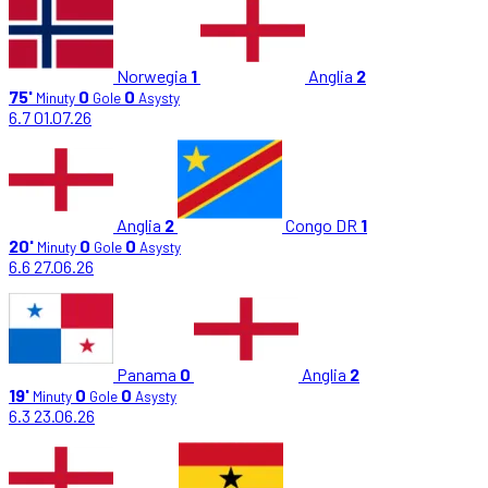
Norwegia
1
Anglia
2
75'
0
0
Minuty
Gole
Asysty
6.7
01.07.26
Anglia
2
Congo DR
1
20'
0
0
Minuty
Gole
Asysty
6.6
27.06.26
Panama
0
Anglia
2
19'
0
0
Minuty
Gole
Asysty
6.3
23.06.26