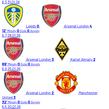
6.3
31.01.26
Leeds
0
Arsenal Londyn
4
12'
0
0
Minuty
Gole
Asysty
6.7
28.01.26
Arsenal Londyn
3
Kairat Almaty
2
89'
0
0
Minuty
Gole
Asysty
6.9
25.01.26
Arsenal Londyn
2
Manchester
United
3
32'
0
0
Minuty
Gole
Asysty
6.5
20.01.26