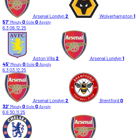
Arsenal Londyn
2
Wolverhampton
1
57'
0
0
Minuty
Gole
Asysty
6.3
06.12.25
Aston Villa
2
Arsenal Londyn
1
45'
0
0
Minuty
Gole
Asysty
6.3
03.12.25
Arsenal Londyn
2
Brentford
0
32'
0
0
Minuty
Gole
Asysty
6.6
30.11.25