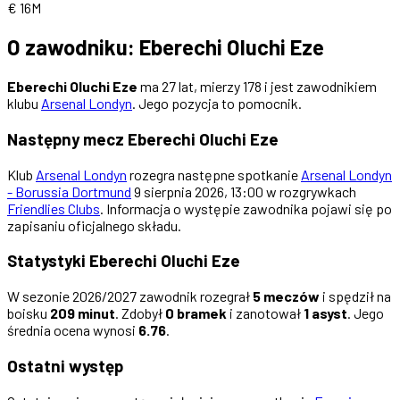
€ 16M
O zawodniku: Eberechi Oluchi Eze
Eberechi Oluchi Eze
ma 27 lat, mierzy 178 i jest zawodnikiem
klubu
Arsenal Londyn
. Jego pozycja to pomocnik.
Następny mecz Eberechi Oluchi Eze
Klub
Arsenal Londyn
rozegra następne spotkanie
Arsenal Londyn
- Borussia Dortmund
9 sierpnia 2026, 13:00 w rozgrywkach
Friendlies Clubs
. Informacja o występie zawodnika pojawi się po
zapisaniu oficjalnego składu.
Statystyki Eberechi Oluchi Eze
W sezonie 2026/2027 zawodnik rozegrał
5 meczów
i spędził na
boisku
209 minut
. Zdobył
0 bramek
i zanotował
1 asyst
. Jego
średnia ocena wynosi
6.76
.
Ostatni występ