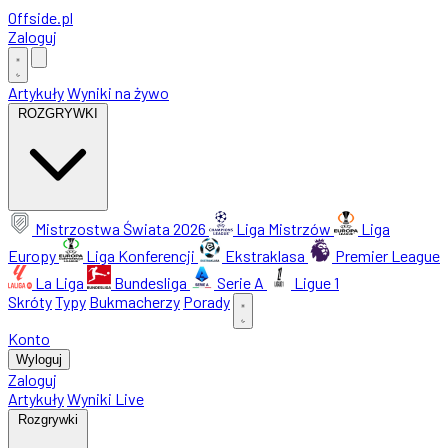
Offside
.
pl
Zaloguj
Artykuły
Wyniki na żywo
ROZGRYWKI
Mistrzostwa Świata 2026
Liga Mistrzów
Liga
Europy
Liga Konferencji
Ekstraklasa
Premier League
La Liga
Bundesliga
Serie A
Ligue 1
Skróty
Typy
Bukmacherzy
Porady
Konto
Wyloguj
Zaloguj
Artykuły
Wyniki Live
Rozgrywki