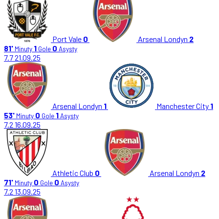
Port Vale
0
Arsenal Londyn
2
81'
1
0
Minuty
Gole
Asysty
7.7
21.09.25
Arsenal Londyn
1
Manchester City
1
53'
0
1
Minuty
Gole
Asysty
7.2
16.09.25
Athletic Club
0
Arsenal Londyn
2
71'
0
0
Minuty
Gole
Asysty
7.2
13.09.25