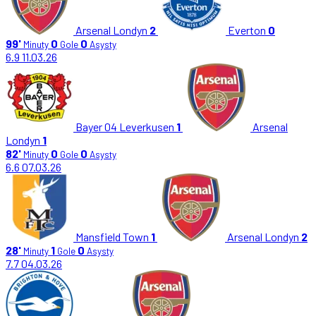
Arsenal Londyn
2
Everton
0
99'
0
0
Minuty
Gole
Asysty
6.9
11.03.26
Bayer 04 Leverkusen
1
Arsenal
Londyn
1
82'
0
0
Minuty
Gole
Asysty
6.6
07.03.26
Mansfield Town
1
Arsenal Londyn
2
28'
1
0
Minuty
Gole
Asysty
7.7
04.03.26