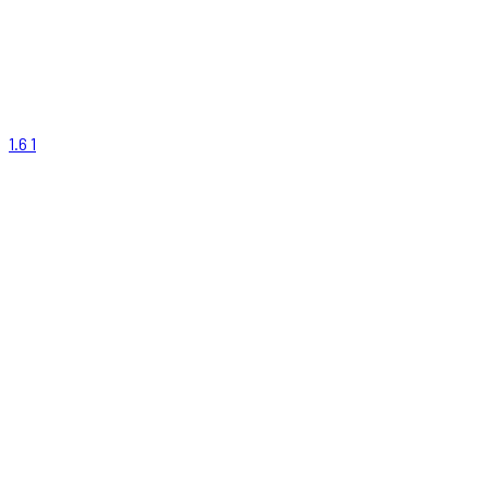
1.6
1