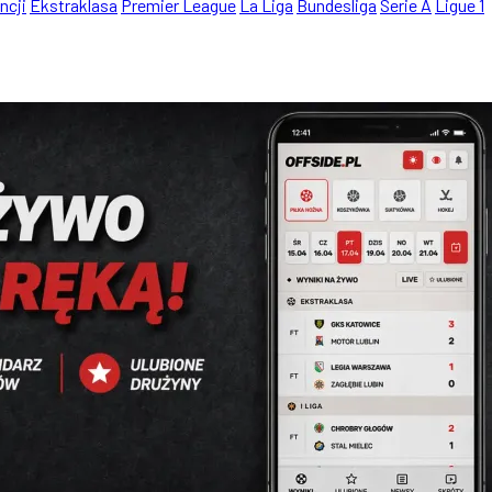
ncji
Ekstraklasa
Premier League
La Liga
Bundesliga
Serie A
Ligue 1