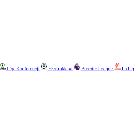
Liga Konferencji
Ekstraklasa
Premier League
La Li