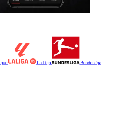
ague
La Liga
Bundesliga