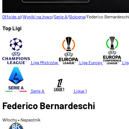
Offside.pl
/
Wyniki na żywo
/
Serie A
/
Bologna
/
Federico Bernardesch
Top Ligi
Liga Mistrzów
Liga Europy
Lig
Serie A
Ligue 1
Federico Bernardeschi
Włochy
• Napastnik