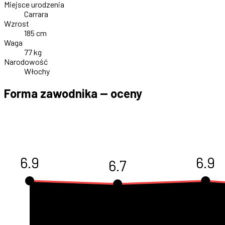
Miejsce urodzenia
Carrara
Wzrost
185 cm
Waga
77 kg
Narodowość
Włochy
Forma zawodnika — oceny
6.9
6.9
6.7