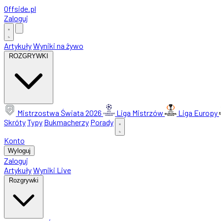
Offside
.
pl
Zaloguj
Artykuły
Wyniki na żywo
ROZGRYWKI
Mistrzostwa Świata 2026
Liga Mistrzów
Liga Europy
Skróty
Typy
Bukmacherzy
Porady
Konto
Wyloguj
Zaloguj
Artykuły
Wyniki Live
Rozgrywki