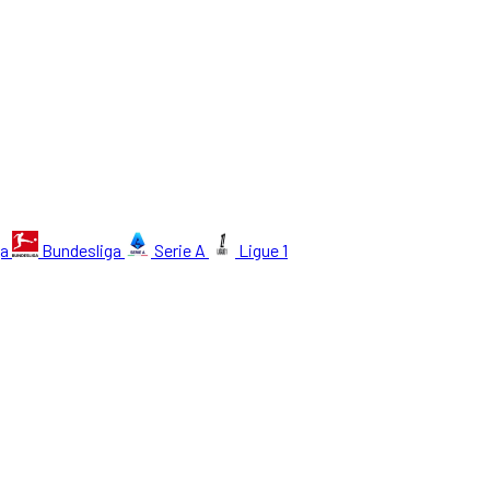
ga
Bundesliga
Serie A
Ligue 1