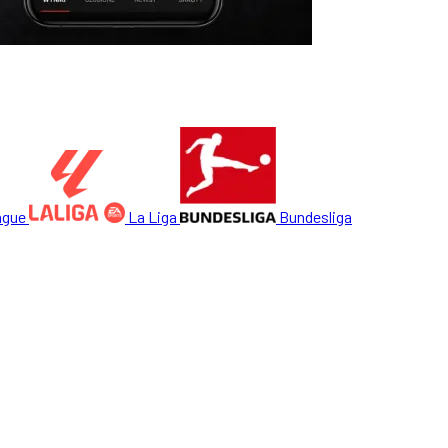
ague
La Liga
Bundesliga