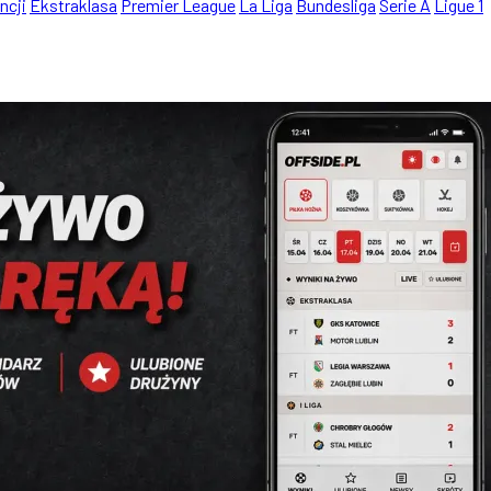
ncji
Ekstraklasa
Premier League
La Liga
Bundesliga
Serie A
Ligue 1