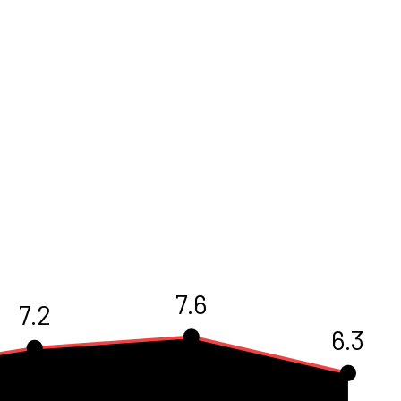
7.6
7.2
6.3