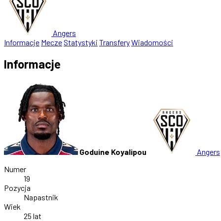
Angers
Informacje
Mecze
Statystyki
Transfery
Wiadomości
Informacje
Goduine Koyalipou
Angers
Numer
19
Pozycja
Napastnik
Wiek
25 lat