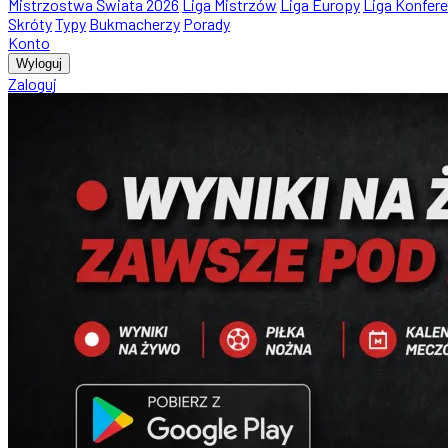
Mistrzostwa Świata 2026
Liga Mistrzów
Liga Europy
Liga Konfere
Skróty
Typy
Bukmacherzy
Porady
Konto
Wyloguj
Zaloguj