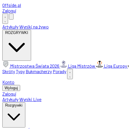
Offside
.
pl
Zaloguj
Artykuły
Wyniki na żywo
ROZGRYWKI
Mistrzostwa Świata 2026
Liga Mistrzów
Liga Europy
Skróty
Typy
Bukmacherzy
Porady
Konto
Wyloguj
Zaloguj
Artykuły
Wyniki Live
Rozgrywki