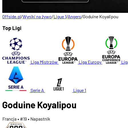
Offside.pl
/
Wyniki na żywo
/
Ligue 1
/
Angers
/
Goduine Koyalipou
Top Ligi
Liga Mistrzów
Liga Europy
Lig
Serie A
Ligue 1
Goduine Koyalipou
Francja
• #19
• Napastnik