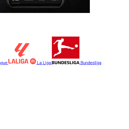
ague
La Liga
Bundesliga