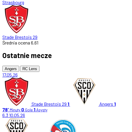
Strasbourg
Stade Brestois 29
Średnia ocena
6.61
Ostatnie mecze
Angers
RC Lens
17.05.26
Stade Brestois 29
1
Angers
1
78'
0
1
Minuty
Gole
Asysty
6.3
10.05.26