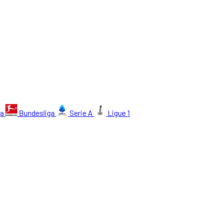
ga
Bundesliga
Serie A
Ligue 1