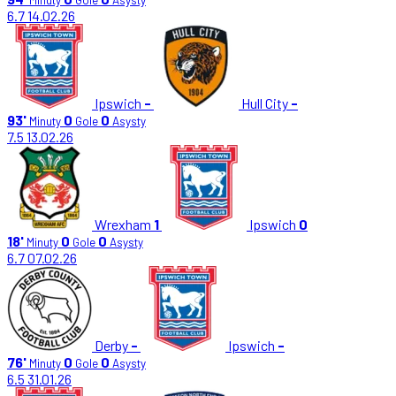
6.7
14.02.26
Ipswich
-
Hull City
-
93'
0
0
Minuty
Gole
Asysty
7.5
13.02.26
Wrexham
1
Ipswich
0
18'
0
0
Minuty
Gole
Asysty
6.7
07.02.26
Derby
-
Ipswich
-
76'
0
0
Minuty
Gole
Asysty
6.5
31.01.26