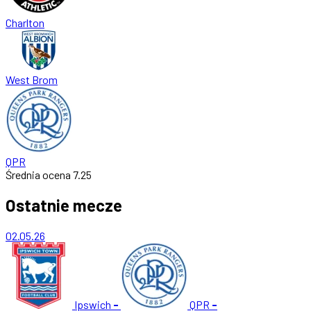
Charlton
West Brom
QPR
Średnia ocena
7.25
Ostatnie mecze
02.05.26
Ipswich
-
QPR
-