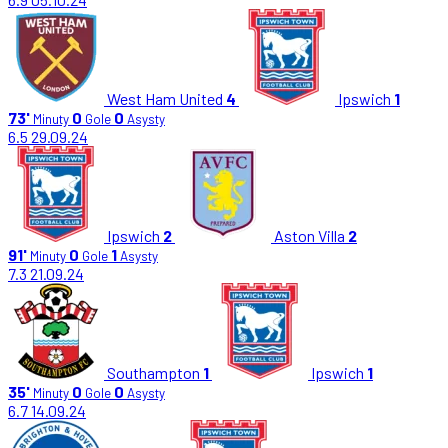
West Ham United
4
Ipswich
1
73'
0
0
Minuty
Gole
Asysty
6.5
29.09.24
Ipswich
2
Aston Villa
2
91'
0
1
Minuty
Gole
Asysty
7.3
21.09.24
Southampton
1
Ipswich
1
35'
0
0
Minuty
Gole
Asysty
6.7
14.09.24