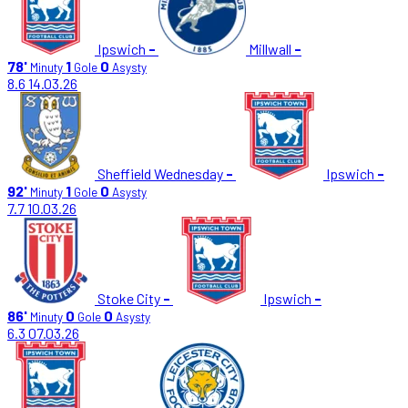
Ipswich
-
Millwall
-
78'
1
0
Minuty
Gole
Asysty
8.6
14.03.26
Sheffield Wednesday
-
Ipswich
-
92'
1
0
Minuty
Gole
Asysty
7.7
10.03.26
Stoke City
-
Ipswich
-
86'
0
0
Minuty
Gole
Asysty
6.3
07.03.26