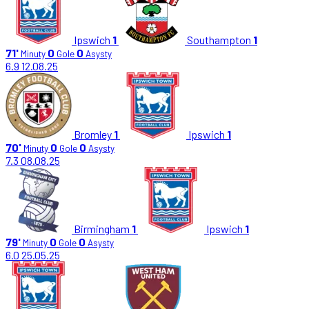
Ipswich
1
Southampton
1
71'
0
0
Minuty
Gole
Asysty
6.9
12.08.25
Bromley
1
Ipswich
1
70'
0
0
Minuty
Gole
Asysty
7.3
08.08.25
Birmingham
1
Ipswich
1
79'
0
0
Minuty
Gole
Asysty
6.0
25.05.25