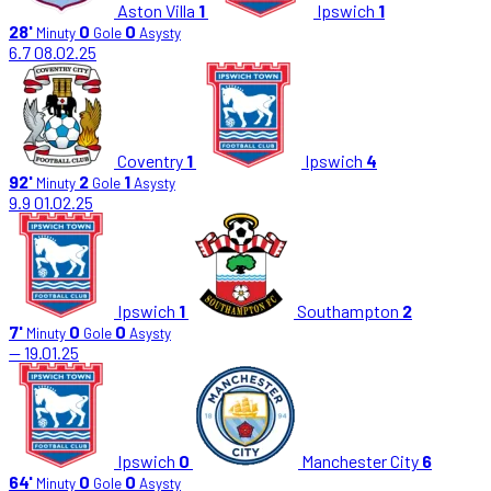
Aston Villa
1
Ipswich
1
28'
0
0
Minuty
Gole
Asysty
6.7
08.02.25
Coventry
1
Ipswich
4
92'
2
1
Minuty
Gole
Asysty
9.9
01.02.25
Ipswich
1
Southampton
2
7'
0
0
Minuty
Gole
Asysty
—
19.01.25
Ipswich
0
Manchester City
6
64'
0
0
Minuty
Gole
Asysty