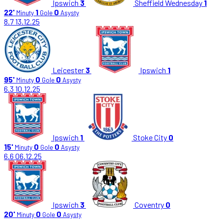
Ipswich
3
Sheffield Wednesday
1
22'
1
0
Minuty
Gole
Asysty
8.7
13.12.25
Leicester
3
Ipswich
1
95'
0
0
Minuty
Gole
Asysty
6.3
10.12.25
Ipswich
1
Stoke City
0
15'
0
0
Minuty
Gole
Asysty
6.6
06.12.25
Ipswich
3
Coventry
0
20'
0
0
Minuty
Gole
Asysty