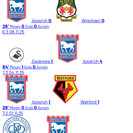
Ipswich
0
Wrexham
0
26'
0
0
Minuty
Gole
Asysty
6.3
08.11.25
Swansea
1
Ipswich
4
84'
1
0
Minuty
Gole
Asysty
7.3
04.11.25
Ipswich
1
Watford
1
28'
0
0
Minuty
Gole
Asysty
7.2
01.11.25