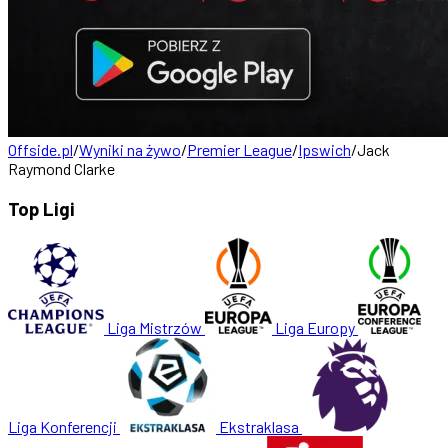
Offside.pl
/
Wyniki na żywo
/
Premier League
/
Ipswich
/
Jack
Raymond Clarke
Top Ligi
Liga Mistrzów
Liga Europy
Liga Konferencji
Ekstraklasa