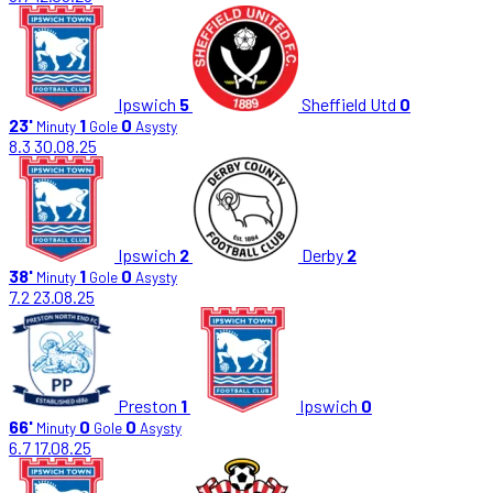
Ipswich
5
Sheffield Utd
0
23'
1
0
Minuty
Gole
Asysty
8.3
30.08.25
Ipswich
2
Derby
2
38'
1
0
Minuty
Gole
Asysty
7.2
23.08.25
Preston
1
Ipswich
0
66'
0
0
Minuty
Gole
Asysty
6.7
17.08.25