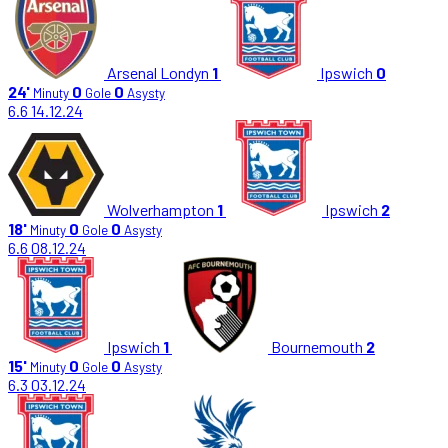
Arsenal Londyn
1
Ipswich
0
24'
0
0
Minuty
Gole
Asysty
6.6
14.12.24
Wolverhampton
1
Ipswich
2
18'
0
0
Minuty
Gole
Asysty
6.6
08.12.24
Ipswich
1
Bournemouth
2
15'
0
0
Minuty
Gole
Asysty
6.3
03.12.24