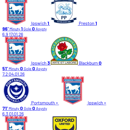
Ipswich
1
Preston
1
96'
1
0
Minuty
Gole
Asysty
6.9
17.01.26
Ipswich
3
Blackburn
0
51'
0
0
Minuty
Gole
Asysty
7.2
04.01.26
Portsmouth
-
Ipswich
-
71'
0
0
Minuty
Gole
Asysty
6.3
01.01.26