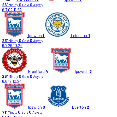
26'
0
0
Minuty
Gole
Asysty
6.7
02.11.24
Ipswich
1
Leicester
1
23'
0
0
Minuty
Gole
Asysty
6.7
26.10.24
Brentford
4
Ipswich
3
26'
0
0
Minuty
Gole
Asysty
6.6
19.10.24
Ipswich
0
Everton
2
71'
0
0
Minuty
Gole
Asysty
6.9
05.10.24