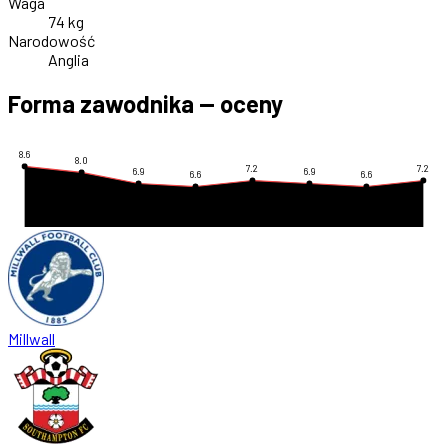
Waga
74 kg
Narodowość
Anglia
Forma zawodnika — oceny
8.6
8.0
7.2
7.2
6.9
6.9
6.6
6.6
Millwall