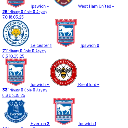
Ipswich
-
West Ham United
-
26'
0
0
Minuty
Gole
Asysty
7.0
18.05.25
Leicester
1
Ipswich
0
71'
0
0
Minuty
Gole
Asysty
6.3
10.05.25
Ipswich
-
Brentford
-
33'
0
0
Minuty
Gole
Asysty
6.6
03.05.25
Everton
2
Ipswich
1