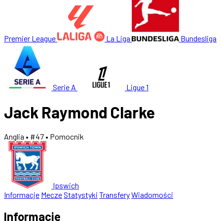
Premier League
La Liga
Bundesliga
Serie A
Ligue 1
Jack Raymond Clarke
Anglia
• #47
• Pomocnik
Ipswich
Informacje
Mecze
Statystyki
Transfery
Wiadomości
Informacje