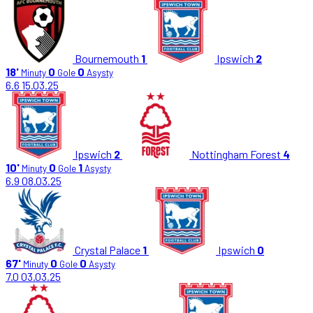
Bournemouth
1
Ipswich
2
18'
0
0
Minuty
Gole
Asysty
6.6
15.03.25
Ipswich
2
Nottingham Forest
4
10'
0
1
Minuty
Gole
Asysty
6.9
08.03.25
Crystal Palace
1
Ipswich
0
67'
0
0
Minuty
Gole
Asysty
7.0
03.03.25