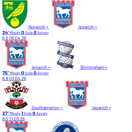
Norwich
-
Ipswich
-
24'
0
0
Minuty
Gole
Asysty
6.6
06.04.26
Ipswich
-
Birmingham
-
75'
0
0
Minuty
Gole
Asysty
6.9
03.04.26
Southampton
-
Ipswich
-
27'
1
0
Minuty
Gole
Asysty
8.0
21.03.26