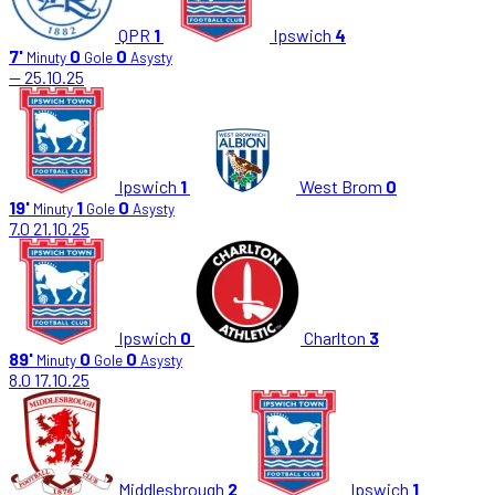
QPR
1
Ipswich
4
7'
0
0
Minuty
Gole
Asysty
—
25.10.25
Ipswich
1
West Brom
0
19'
1
0
Minuty
Gole
Asysty
7.0
21.10.25
Ipswich
0
Charlton
3
89'
0
0
Minuty
Gole
Asysty
8.0
17.10.25
Middlesbrough
2
Ipswich
1