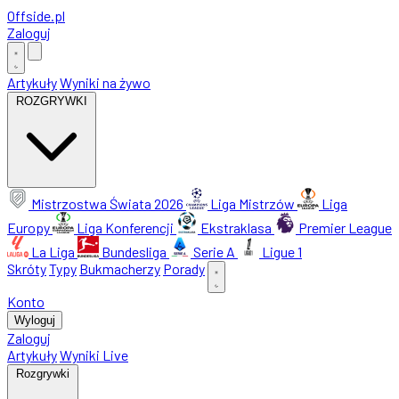
Offside
.
pl
Zaloguj
Artykuły
Wyniki na żywo
ROZGRYWKI
Mistrzostwa Świata 2026
Liga Mistrzów
Liga
Europy
Liga Konferencji
Ekstraklasa
Premier League
La Liga
Bundesliga
Serie A
Ligue 1
Skróty
Typy
Bukmacherzy
Porady
Konto
Wyloguj
Zaloguj
Artykuły
Wyniki Live
Rozgrywki