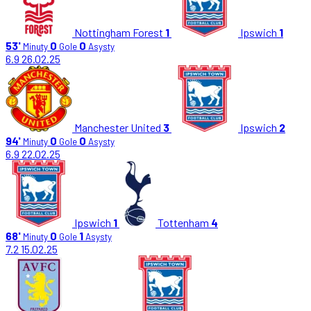
Nottingham Forest
1
Ipswich
1
53'
0
0
Minuty
Gole
Asysty
6.9
26.02.25
Manchester United
3
Ipswich
2
94'
0
0
Minuty
Gole
Asysty
6.9
22.02.25
Ipswich
1
Tottenham
4
68'
0
1
Minuty
Gole
Asysty
7.2
15.02.25