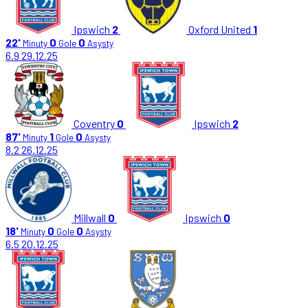
Ipswich
2
Oxford United
1
22'
0
0
Minuty
Gole
Asysty
6.9
29.12.25
Coventry
0
Ipswich
2
87'
1
0
Minuty
Gole
Asysty
8.2
26.12.25
Millwall
0
Ipswich
0
18'
0
0
Minuty
Gole
Asysty
6.5
20.12.25