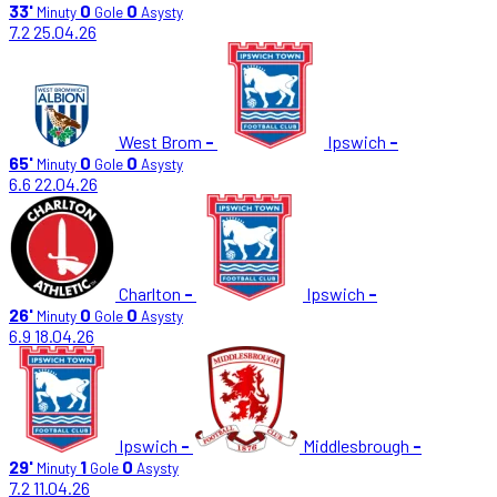
33'
0
0
Minuty
Gole
Asysty
7.2
25.04.26
West Brom
-
Ipswich
-
65'
0
0
Minuty
Gole
Asysty
6.6
22.04.26
Charlton
-
Ipswich
-
26'
0
0
Minuty
Gole
Asysty
6.9
18.04.26
Ipswich
-
Middlesbrough
-
29'
1
0
Minuty
Gole
Asysty
7.2
11.04.26