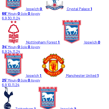
Ipswich
0
Crystal Palace
1
66'
0
0
Minuty
Gole
Asysty
6.9
30.11.24
Nottingham Forest
1
Ipswich
0
34'
0
0
Minuty
Gole
Asysty
6.9
24.11.24
Ipswich
1
Manchester United
1
25'
0
0
Minuty
Gole
Asysty
6.9
10.11.24
Tottenham
1
Ipswich
2