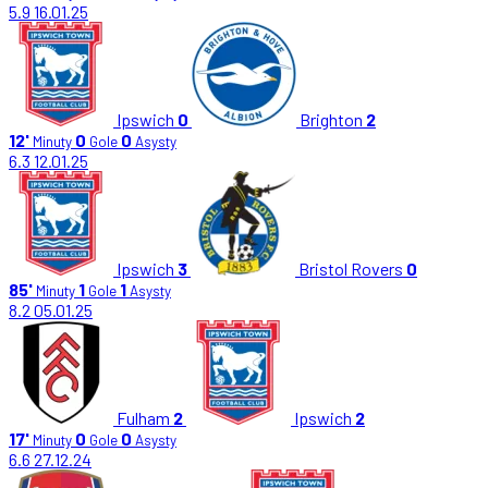
5.9
16.01.25
Ipswich
0
Brighton
2
12'
0
0
Minuty
Gole
Asysty
6.3
12.01.25
Ipswich
3
Bristol Rovers
0
85'
1
1
Minuty
Gole
Asysty
8.2
05.01.25
Fulham
2
Ipswich
2
17'
0
0
Minuty
Gole
Asysty
6.6
27.12.24