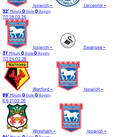
Ipswich
-
Leicester
-
32'
0
0
Minuty
Gole
Asysty
7.0
28.02.26
Ipswich
-
Swansea
-
31'
0
0
Minuty
Gole
Asysty
7.0
24.02.26
Watford
-
Ipswich
-
89'
0
0
Minuty
Gole
Asysty
6.9
21.02.26
Wrexham
-
Ipswich
-
94'
0
0
Minuty
Gole
Asysty