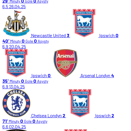
29'
0
0
Minuty
Gole
Asysty
6.5
26.04.25
Newcastle United
3
Ipswich
0
40'
0
0
Minuty
Gole
Asysty
6.9
20.04.25
Ipswich
0
Arsenal Londyn
4
35'
0
0
Minuty
Gole
Asysty
6.9
13.04.25
Chelsea Londyn
2
Ipswich
2
71'
0
0
Minuty
Gole
Asysty
6.6
02.04.25