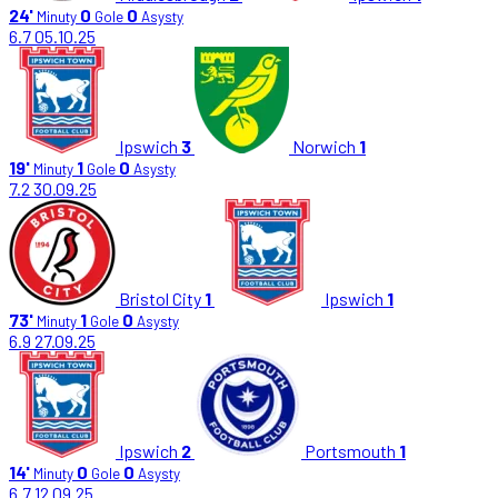
24'
0
0
Minuty
Gole
Asysty
6.7
05.10.25
Ipswich
3
Norwich
1
19'
1
0
Minuty
Gole
Asysty
7.2
30.09.25
Bristol City
1
Ipswich
1
73'
1
0
Minuty
Gole
Asysty
6.9
27.09.25
Ipswich
2
Portsmouth
1
14'
0
0
Minuty
Gole
Asysty
6.7
12.09.25