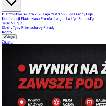
Mistrzostwa Świata 2026
Liga Mistrzów
Liga Europy
Liga
Konferencji
Ekstraklasa
Premier League
La Liga
Bundesliga
Serie A
Ligue 1
Skróty
Typy
Bukmacherzy
Porady
Konto
Wyloguj
Zaloguj