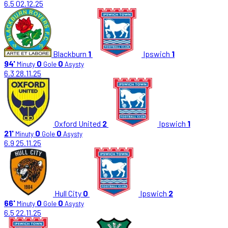
6.5
02.12.25
Blackburn
1
Ipswich
1
94'
0
0
Minuty
Gole
Asysty
6.3
28.11.25
Oxford United
2
Ipswich
1
21'
0
0
Minuty
Gole
Asysty
6.9
25.11.25
Hull City
0
Ipswich
2
66'
0
0
Minuty
Gole
Asysty
6.5
22.11.25