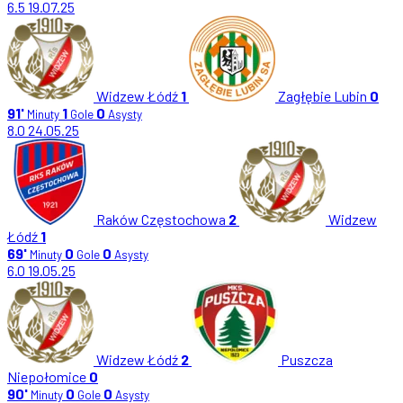
6.5
19.07.25
Widzew Łódź
1
Zagłębie Lubin
0
91'
1
0
Minuty
Gole
Asysty
8.0
24.05.25
Raków Częstochowa
2
Widzew
Łódź
1
69'
0
0
Minuty
Gole
Asysty
6.0
19.05.25
Widzew Łódź
2
Puszcza
Niepołomice
0
90'
0
0
Minuty
Gole
Asysty