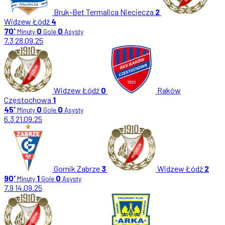
Bruk-Bet Termalica Nieciecza
2
Widzew Łódź
4
70'
0
0
Minuty
Gole
Asysty
7.3
28.09.25
Widzew Łódź
0
Raków
Częstochowa
1
45'
0
0
Minuty
Gole
Asysty
6.3
21.09.25
Gornik Zabrze
3
Widzew Łódź
2
90'
1
0
Minuty
Gole
Asysty
7.9
14.09.25