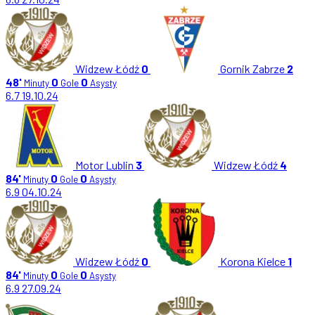
Widzew Łódź
0
Gornik Zabrze
2
48'
0
0
Minuty
Gole
Asysty
6.7
19.10.24
Motor Lublin
3
Widzew Łódź
4
84'
0
0
Minuty
Gole
Asysty
6.9
04.10.24
Widzew Łódź
0
Korona Kielce
1
84'
0
0
Minuty
Gole
Asysty
6.9
27.09.24