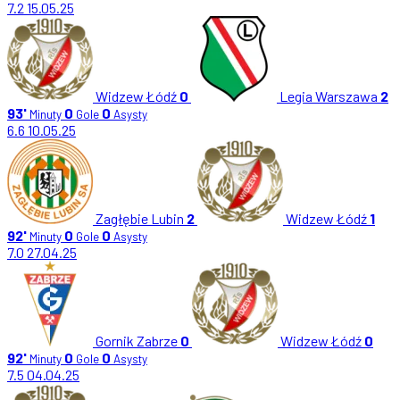
7.2
15.05.25
Widzew Łódź
0
Legia Warszawa
2
93'
0
0
Minuty
Gole
Asysty
6.6
10.05.25
Zagłębie Lubin
2
Widzew Łódź
1
92'
0
0
Minuty
Gole
Asysty
7.0
27.04.25
Gornik Zabrze
0
Widzew Łódź
0
92'
0
0
Minuty
Gole
Asysty
7.5
04.04.25