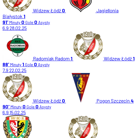
Widzew Łódź
0
Jagiellonia
Białystok
1
91'
0
0
Minuty
Gole
Asysty
6.9
28.02.25
Radomiak Radom
1
Widzew Łódź
1
88'
1
0
Minuty
Gole
Asysty
7.9
22.02.25
Widzew Łódź
0
Pogon Szczecin
4
90'
0
0
Minuty
Gole
Asysty
6.9
15.02.25