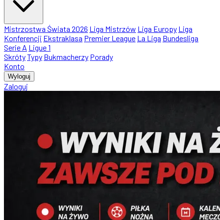
Mistrzostwa Świata 2026
Liga Mistrzów
Liga Europy
Liga
Konferencji
Ekstraklasa
Premier League
La Liga
Bundesliga
Serie A
Ligue 1
Skróty
Typy
Bukmacherzy
Porady
Konto
Wyloguj
Zaloguj