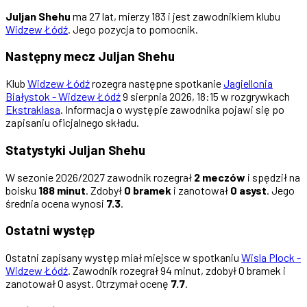
Juljan Shehu
ma 27 lat, mierzy 183 i jest zawodnikiem klubu
Widzew Łódź
. Jego pozycja to pomocnik.
Następny mecz Juljan Shehu
Klub
Widzew Łódź
rozegra następne spotkanie
Jagiellonia
Białystok - Widzew Łódź
9 sierpnia 2026, 18:15 w rozgrywkach
Ekstraklasa
. Informacja o występie zawodnika pojawi się po
zapisaniu oficjalnego składu.
Statystyki Juljan Shehu
W sezonie 2026/2027 zawodnik rozegrał
2 meczów
i spędził na
boisku
188 minut
. Zdobył
0 bramek
i zanotował
0 asyst
. Jego
średnia ocena wynosi
7.3
.
Ostatni występ
Ostatni zapisany występ miał miejsce w spotkaniu
Wisla Plock -
Widzew Łódź
. Zawodnik rozegrał 94 minut, zdobył 0 bramek i
zanotował 0 asyst. Otrzymał ocenę
7.7
.