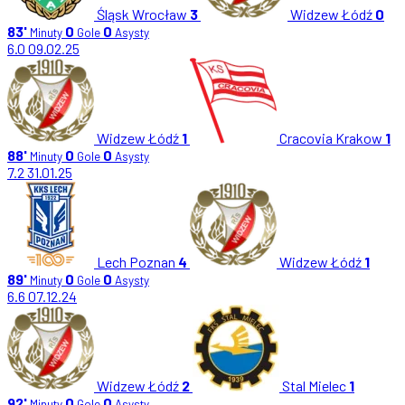
Śląsk Wrocław
3
Widzew Łódź
0
83'
0
0
Minuty
Gole
Asysty
6.0
09.02.25
Widzew Łódź
1
Cracovia Krakow
1
88'
0
0
Minuty
Gole
Asysty
7.2
31.01.25
Lech Poznan
4
Widzew Łódź
1
89'
0
0
Minuty
Gole
Asysty
6.6
07.12.24
Widzew Łódź
2
Stal Mielec
1
92'
0
0
Minuty
Gole
Asysty