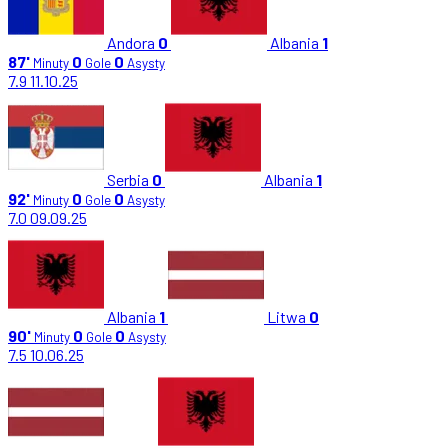
Andora
0
Albania
1
87'
0
0
Minuty
Gole
Asysty
7.9
11.10.25
Serbia
0
Albania
1
92'
0
0
Minuty
Gole
Asysty
7.0
09.09.25
Albania
1
Litwa
0
90'
0
0
Minuty
Gole
Asysty
7.5
10.06.25