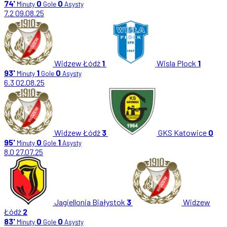
74'
0
0
Minuty
Gole
Asysty
7.2
09.08.25
Widzew Łódź
1
Wisla Plock
1
93'
1
0
Minuty
Gole
Asysty
6.3
02.08.25
Widzew Łódź
3
GKS Katowice
0
95'
0
1
Minuty
Gole
Asysty
8.0
27.07.25
Jagiellonia Białystok
3
Widzew
Łódź
2
83'
0
0
Minuty
Gole
Asysty