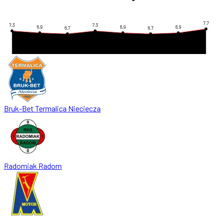
7.7
7.3
7.3
6.9
6.9
6.9
6.7
6.7
Bruk-Bet Termalica Nieciecza
Radomiak Radom