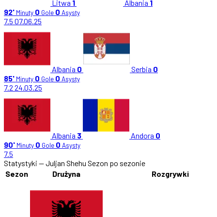
Litwa
1
Albania
1
92'
0
0
Minuty
Gole
Asysty
7.5
07.06.25
Albania
0
Serbia
0
85'
0
0
Minuty
Gole
Asysty
7.2
24.03.25
Albania
3
Andora
0
90'
0
0
Minuty
Gole
Asysty
7.5
Statystyki — Juljan Shehu
Sezon po sezonie
Sezon
Drużyna
Rozgrywki