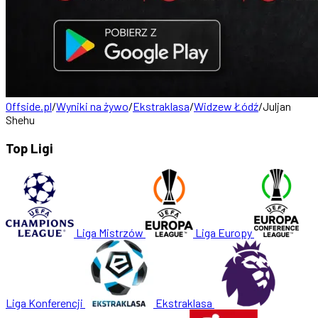
Offside.pl
/
Wyniki na żywo
/
Ekstraklasa
/
Widzew Łódź
/
Juljan
Shehu
Top Ligi
Liga Mistrzów
Liga Europy
Liga Konferencji
Ekstraklasa