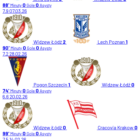
88'
0
0
Minuty
Gole
Asysty
7.9
07.03.26
Widzew Łódź
2
Lech Poznan
1
90'
0
0
Minuty
Gole
Asysty
7.2
28.02.26
Pogon Szczecin
1
Widzew Łódź
0
74'
0
0
Minuty
Gole
Asysty
6.6
20.02.26
Widzew Łódź
0
Cracovia Krakow
0
99'
0
0
Minuty
Gole
Asysty
7.5
14.02.26