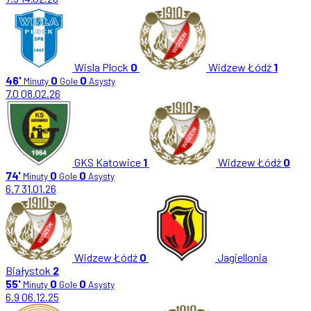
Wisla Plock
0
Widzew Łódź
1
46'
0
0
Minuty
Gole
Asysty
7.0
08.02.26
GKS Katowice
1
Widzew Łódź
0
74'
0
0
Minuty
Gole
Asysty
6.7
31.01.26
Widzew Łódź
0
Jagiellonia
Białystok
2
55'
0
0
Minuty
Gole
Asysty
6.9
06.12.25