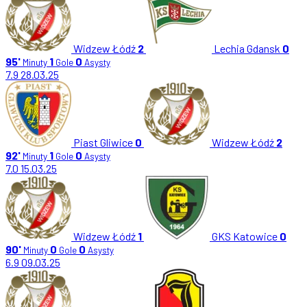
Widzew Łódź
2
Lechia Gdansk
0
95'
1
0
Minuty
Gole
Asysty
7.9
28.03.25
Piast Gliwice
0
Widzew Łódź
2
92'
1
0
Minuty
Gole
Asysty
7.0
15.03.25
Widzew Łódź
1
GKS Katowice
0
90'
0
0
Minuty
Gole
Asysty
6.9
09.03.25