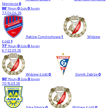
Nieciecza
0
86'
0
0
Minuty
Gole
Asysty
7.3
04.04.26
Raków Częstochowa
1
Widzew
Łódź
1
77'
0
0
Minuty
Gole
Asysty
6.7
22.03.26
Widzew Łódź
0
Gornik Zabrze
0
90'
0
0
Minuty
Gole
Asysty
7.0
15.03.26
Arka Gdynia
0
Widzew Łódź
0