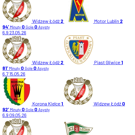
Widzew Łódź
2
Motor Lublin
2
94'
0
0
Minuty
Gole
Asysty
6.9
23.05.26
Widzew Łódź
2
Piast Gliwice
1
81'
0
0
Minuty
Gole
Asysty
6.7
15.05.26
Korona Kielce
1
Widzew Łódź
0
92'
0
0
Minuty
Gole
Asysty
6.9
09.05.26