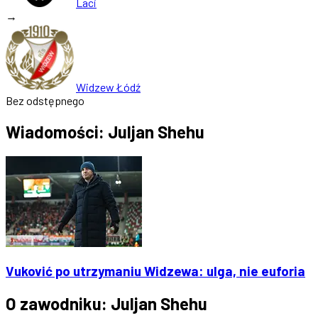
Laci
→
Widzew Łódź
Bez odstępnego
Wiadomości: Juljan Shehu
Vuković po utrzymaniu Widzewa: ulga, nie euforia
O zawodniku: Juljan Shehu