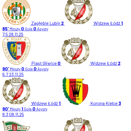
Zagłębie Lubin
2
Widzew Łódź
1
85'
0
0
Minuty
Gole
Asysty
7.5
28.11.25
Piast Gliwice
0
Widzew Łódź
2
90'
0
0
Minuty
Gole
Asysty
6.7
23.11.25
Widzew Łódź
1
Korona Kielce
3
90'
1
0
Minuty
Gole
Asysty
8.3
08.11.25