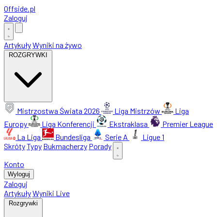
Offside
.
pl
Zaloguj
Artykuły
Wyniki na żywo
ROZGRYWKI
Mistrzostwa Świata 2026
Liga Mistrzów
Liga
Europy
Liga Konferencji
Ekstraklasa
Premier League
La Liga
Bundesliga
Serie A
Ligue 1
Skróty
Typy
Bukmacherzy
Porady
Konto
Wyloguj
Zaloguj
Artykuły
Wyniki Live
Rozgrywki