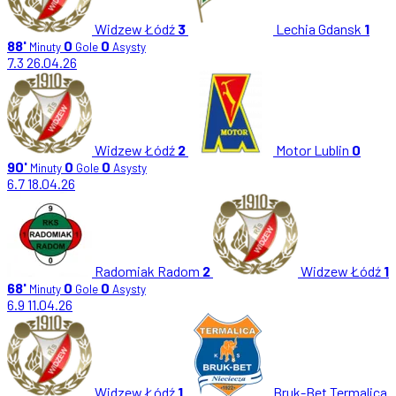
Widzew Łódź
3
Lechia Gdansk
1
88'
0
0
Minuty
Gole
Asysty
7.3
26.04.26
Widzew Łódź
2
Motor Lublin
0
90'
0
0
Minuty
Gole
Asysty
6.7
18.04.26
Radomiak Radom
2
Widzew Łódź
1
68'
0
0
Minuty
Gole
Asysty
6.9
11.04.26
Widzew Łódź
1
Bruk-Bet Termalica