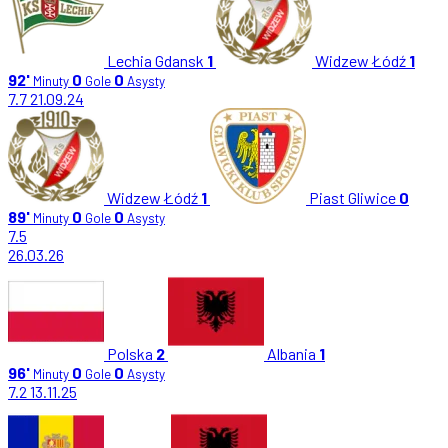
Lechia Gdansk
1
Widzew Łódź
1
92'
0
0
Minuty
Gole
Asysty
7.7
21.09.24
Widzew Łódź
1
Piast Gliwice
0
89'
0
0
Minuty
Gole
Asysty
7.5
26.03.26
Polska
2
Albania
1
96'
0
0
Minuty
Gole
Asysty
7.2
13.11.25