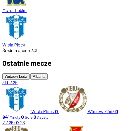
Motor Lublin
Wisla Plock
Średnia ocena
7.05
Ostatnie mecze
Widzew Łódź
Albania
31.07.26
Wisla Plock
0
Widzew Łódź
0
94'
0
0
Minuty
Gole
Asysty
7.7
26.07.26