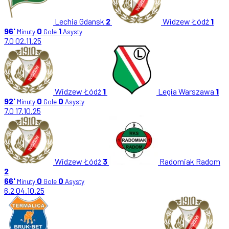
Lechia Gdansk
2
Widzew Łódź
1
96'
0
1
Minuty
Gole
Asysty
7.0
02.11.25
Widzew Łódź
1
Legia Warszawa
1
92'
0
0
Minuty
Gole
Asysty
7.0
17.10.25
Widzew Łódź
3
Radomiak Radom
2
66'
0
0
Minuty
Gole
Asysty
6.2
04.10.25