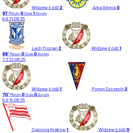
Widzew Łódź
2
Arka Gdynia
0
91'
0
1
Minuty
Gole
Asysty
6.6
31.08.25
Lech Poznan
2
Widzew Łódź
1
89'
0
0
Minuty
Gole
Asysty
7.3
22.08.25
Widzew Łódź
1
Pogon Szczecin
2
70'
0
0
Minuty
Gole
Asysty
6.6
15.08.25
Cracovia Krakow
1
Widzew Łódź
0