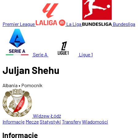
Premier League
La Liga
Bundesliga
Serie A
Ligue 1
Juljan Shehu
Albania
• Pomocnik
Widzew Łódź
Informacje
Mecze
Statystyki
Transfery
Wiadomości
Informacje