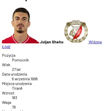
Juljan Shehu
Widzew
Łódź
Pozycja
Pomocnik
Wiek
27 lat
Data urodzenia
6 września 1998
Miejsce urodzenia
Tiranë
Wzrost
183
Waga
76