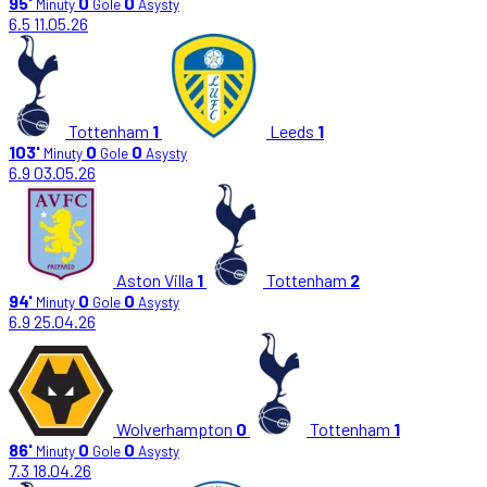
95'
0
0
Minuty
Gole
Asysty
6.5
11.05.26
Tottenham
1
Leeds
1
103'
0
0
Minuty
Gole
Asysty
6.9
03.05.26
Aston Villa
1
Tottenham
2
94'
0
0
Minuty
Gole
Asysty
6.9
25.04.26
Wolverhampton
0
Tottenham
1
86'
0
0
Minuty
Gole
Asysty
7.3
18.04.26