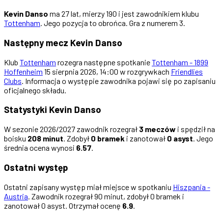
Kevin Danso
ma 27 lat, mierzy 190 i jest zawodnikiem klubu
Tottenham
. Jego pozycja to obrońca. Gra z numerem 3.
Następny mecz Kevin Danso
Klub
Tottenham
rozegra następne spotkanie
Tottenham - 1899
Hoffenheim
15 sierpnia 2026, 14:00 w rozgrywkach
Friendlies
Clubs
. Informacja o występie zawodnika pojawi się po zapisaniu
oficjalnego składu.
Statystyki Kevin Danso
W sezonie 2026/2027 zawodnik rozegrał
3 meczów
i spędził na
boisku
208 minut
. Zdobył
0 bramek
i zanotował
0 asyst
. Jego
średnia ocena wynosi
6.57
.
Ostatni występ
Ostatni zapisany występ miał miejsce w spotkaniu
Hiszpania -
Austria
. Zawodnik rozegrał 90 minut, zdobył 0 bramek i
zanotował 0 asyst. Otrzymał ocenę
6.9
.