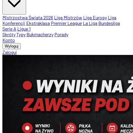
Mistrzostwa Świata 2026
Liga Mistrzów
Liga Europy
Liga
Konferencji
Ekstraklasa
Premier League
La Liga
Bundesliga
Serie A
Ligue 1
Skróty
Typy
Bukmacherzy
Porady
Konto
Wyloguj
Zaloguj