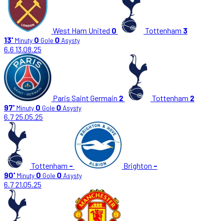
West Ham United
0
Tottenham
3
13'
0
0
Minuty
Gole
Asysty
6.6
13.08.25
Paris Saint Germain
2
Tottenham
2
97'
0
0
Minuty
Gole
Asysty
6.7
25.05.25
Tottenham
-
Brighton
-
90'
0
0
Minuty
Gole
Asysty
6.7
21.05.25