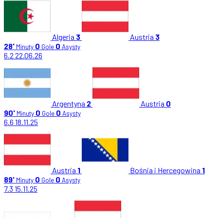
Algeria
3
Austria
3
28'
0
0
Minuty
Gole
Asysty
6.2
22.06.26
Argentyna
2
Austria
0
90'
0
0
Minuty
Gole
Asysty
6.6
18.11.25
Austria
1
Bośnia i Hercegowina
1
89'
0
0
Minuty
Gole
Asysty
7.3
15.11.25