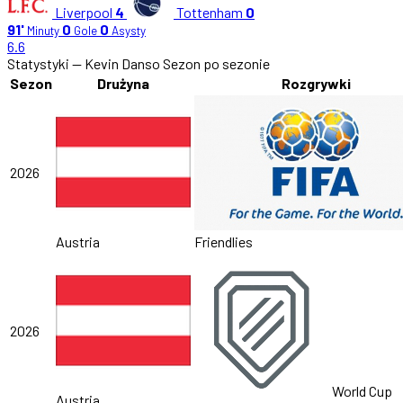
Liverpool
4
Tottenham
0
91'
0
0
Minuty
Gole
Asysty
6.6
Statystyki — Kevin Danso
Sezon po sezonie
Sezon
Drużyna
Rozgrywki
2026
Austria
Friendlies
2026
World Cup
Austria