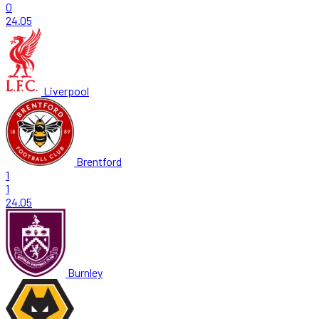
0
24.05
Liverpool
Brentford
1
1
24.05
Burnley