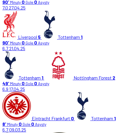
90'
0
0
Minuty
Gole
Asysty
7.0
27.04.25
Liverpool
5
Tottenham
1
90'
0
0
Minuty
Gole
Asysty
6.7
21.04.25
Tottenham
1
Nottingham Forest
2
49'
0
0
Minuty
Gole
Asysty
6.9
17.04.25
Eintracht Frankfurt
0
Tottenham
1
8'
0
0
Minuty
Gole
Asysty
6.7
09.03.25