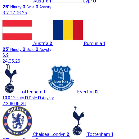
Austria
1
Cypr
0
28'
0
0
Minuty
Gole
Asysty
6.7
07.06.25
Austria
2
Rumunia
1
23'
0
0
Minuty
Gole
Asysty
6.9
24.05.26
Tottenham
1
Everton
0
100'
0
0
Minuty
Gole
Asysty
7.2
19.05.26
Chelsea Londyn
2
Tottenham
1