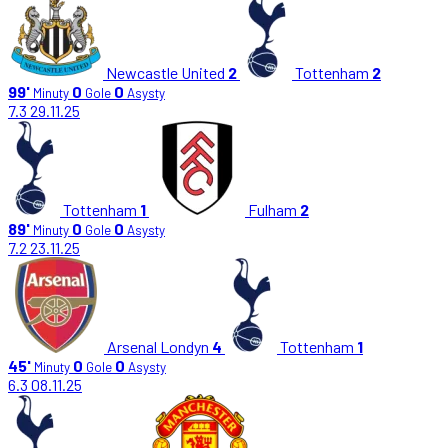
Newcastle United
2
Tottenham
2
99'
0
0
Minuty
Gole
Asysty
7.3
29.11.25
Tottenham
1
Fulham
2
89'
0
0
Minuty
Gole
Asysty
7.2
23.11.25
Arsenal Londyn
4
Tottenham
1
45'
0
0
Minuty
Gole
Asysty
6.3
08.11.25