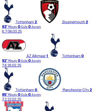
Tottenham
2
Bournemouth
2
93'
0
0
Minuty
Gole
Asysty
6.7
06.03.25
AZ Alkmaar
1
Tottenham
0
92'
0
0
Minuty
Gole
Asysty
7.6
26.02.25
Tottenham
0
Manchester City
2
95'
0
0
Minuty
Gole
Asysty
7.2
22.02.25