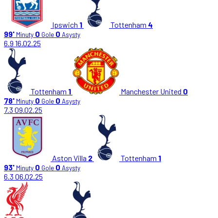
Ipswich
1
Tottenham
4
99'
0
0
Minuty
Gole
Asysty
6.9
16.02.25
Tottenham
1
Manchester United
0
78'
0
0
Minuty
Gole
Asysty
7.3
09.02.25
Aston Villa
2
Tottenham
1
93'
0
0
Minuty
Gole
Asysty
6.3
06.02.25