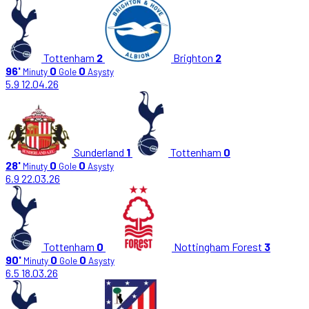
Tottenham
2
Brighton
2
96'
0
0
Minuty
Gole
Asysty
5.9
12.04.26
Sunderland
1
Tottenham
0
28'
0
0
Minuty
Gole
Asysty
6.9
22.03.26
Tottenham
0
Nottingham Forest
3
90'
0
0
Minuty
Gole
Asysty
6.5
18.03.26