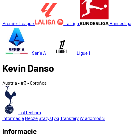
Premier League
La Liga
Bundesliga
Serie A
Ligue 1
Kevin Danso
Austria
• #3
• Obrońca
Tottenham
Informacje
Mecze
Statystyki
Transfery
Wiadomości
Informacje