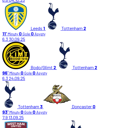
Leeds
1
Tottenham
2
11'
0
0
Minuty
Gole
Asysty
6.3
30.09.25
Bodo/Glimt
2
Tottenham
2
96'
0
0
Minuty
Gole
Asysty
6.3
24.09.25
Tottenham
3
Doncaster
0
93'
0
0
Minuty
Gole
Asysty
7.9
13.09.25