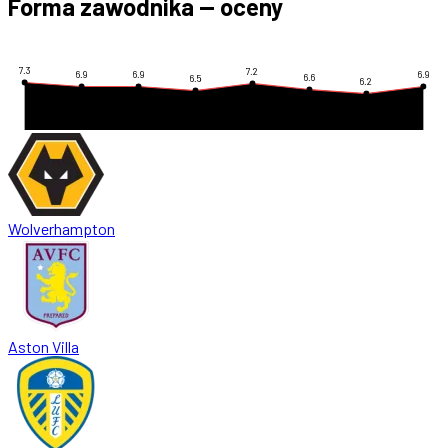
Forma zawodnika — oceny
7.3
7.2
6.9
6.9
6.9
6.6
6.5
6.2
Wolverhampton
Aston Villa