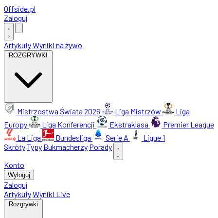
Offside
.
pl
Zaloguj
Artykuły
Wyniki na żywo
ROZGRYWKI
Mistrzostwa Świata 2026
Liga Mistrzów
Liga
Europy
Liga Konferencji
Ekstraklasa
Premier League
La Liga
Bundesliga
Serie A
Ligue 1
Skróty
Typy
Bukmacherzy
Porady
Konto
Wyloguj
Zaloguj
Artykuły
Wyniki Live
Rozgrywki