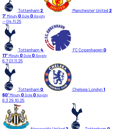
Tottenham
2
Manchester United
2
7'
0
0
Minuty
Gole
Asysty
—
04.11.25
Tottenham
4
FC Copenhagen
0
17'
0
0
Minuty
Gole
Asysty
6.7
01.11.25
Tottenham
0
Chelsea Londyn
1
60'
0
0
Minuty
Gole
Asysty
6.3
29.10.25
Newcastle United
2
Tottenham
0