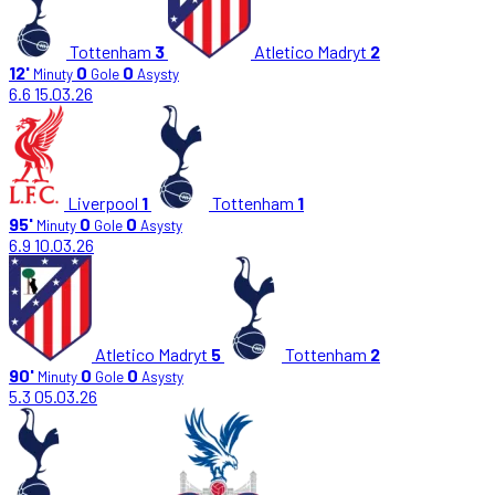
Tottenham
3
Atletico Madryt
2
12'
0
0
Minuty
Gole
Asysty
6.6
15.03.26
Liverpool
1
Tottenham
1
95'
0
0
Minuty
Gole
Asysty
6.9
10.03.26
Atletico Madryt
5
Tottenham
2
90'
0
0
Minuty
Gole
Asysty
5.3
05.03.26