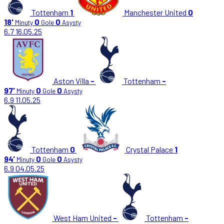
Tottenham
1
Manchester United
0
18'
0
0
Minuty
Gole
Asysty
6.7
16.05.25
Aston Villa
-
Tottenham
-
97'
0
0
Minuty
Gole
Asysty
6.9
11.05.25
Tottenham
0
Crystal Palace
1
94'
0
0
Minuty
Gole
Asysty
6.9
04.05.25
West Ham United
-
Tottenham
-