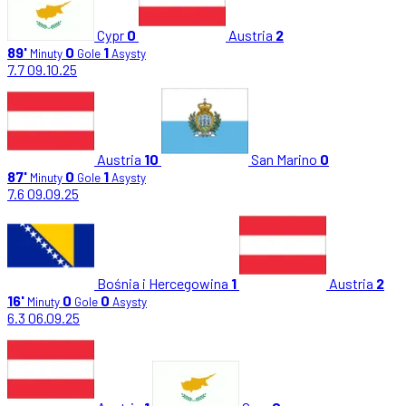
Cypr
0
Austria
2
89'
0
1
Minuty
Gole
Asysty
7.7
09.10.25
Austria
10
San Marino
0
87'
0
1
Minuty
Gole
Asysty
7.6
09.09.25
Bośnia i Hercegowina
1
Austria
2
16'
0
0
Minuty
Gole
Asysty
6.3
06.09.25