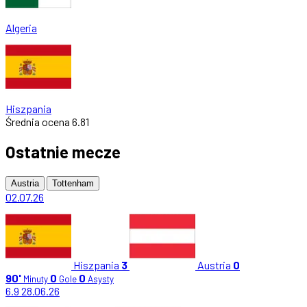
Algeria
Hiszpania
Średnia ocena
6.81
Ostatnie mecze
Austria
Tottenham
02.07.26
Hiszpania
3
Austria
0
90'
0
0
Minuty
Gole
Asysty
6.9
28.06.26