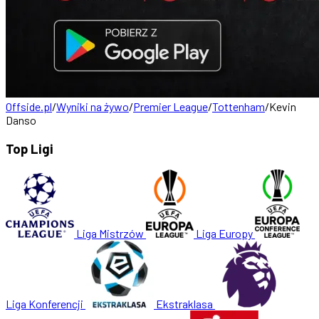
Offside.pl
/
Wyniki na żywo
/
Premier League
/
Tottenham
/
Kevin
Danso
Top Ligi
Liga Mistrzów
Liga Europy
Liga Konferencji
Ekstraklasa