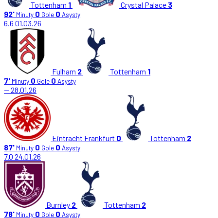
Tottenham
1
Crystal Palace
3
92'
0
0
Minuty
Gole
Asysty
6.6
01.03.26
Fulham
2
Tottenham
1
7'
0
0
Minuty
Gole
Asysty
—
28.01.26
Eintracht Frankfurt
0
Tottenham
2
87'
0
0
Minuty
Gole
Asysty
7.0
24.01.26
Burnley
2
Tottenham
2
78'
0
0
Minuty
Gole
Asysty