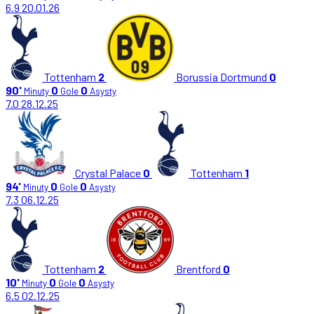
6.9
20.01.26
Tottenham
2
Borussia Dortmund
0
90'
0
0
Minuty
Gole
Asysty
7.0
28.12.25
Crystal Palace
0
Tottenham
1
94'
0
0
Minuty
Gole
Asysty
7.3
06.12.25
Tottenham
2
Brentford
0
10'
0
0
Minuty
Gole
Asysty
6.5
02.12.25