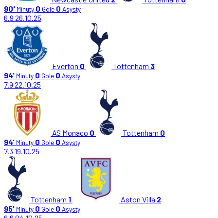
90'
0
0
Minuty
Gole
Asysty
6.9
26.10.25
Everton
0
Tottenham
3
94'
0
0
Minuty
Gole
Asysty
7.9
22.10.25
AS Monaco
0
Tottenham
0
94'
0
0
Minuty
Gole
Asysty
7.3
19.10.25
Tottenham
1
Aston Villa
2
95'
0
0
Minuty
Gole
Asysty
6.6
04.10.25