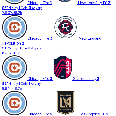
Chicago Fire
1
New York City FC
3
93'
1
0
Minuty
Gole
Asysty
7.6
07.09.25
Chicago Fire
3
New England
Revolution
2
91'
1
0
Minuty
Gole
Asysty
8.3
17.08.25
Chicago Fire
3
St. Louis City
2
92'
1
1
Minuty
Gole
Asysty
8.9
10.08.25
Chicago Fire
2
Los Angeles FC
2