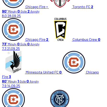
Chicago Fire
-
Toronto FC
2
90'
0
2
Minuty
Gole
Asysty
8.0
28.09.25
Chicago Fire
2
Columbus Crew
0
73'
0
0
Minuty
Gole
Asysty
7.3
21.09.25
Minnesota United FC
0
Chicago
Fire
3
80'
1
0
Minuty
Gole
Asysty
7.9
14.09.25