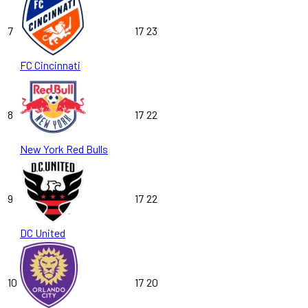
7
17
23
FC Cincinnati
8
17
22
New York Red Bulls
9
17
22
DC United
10
17
20