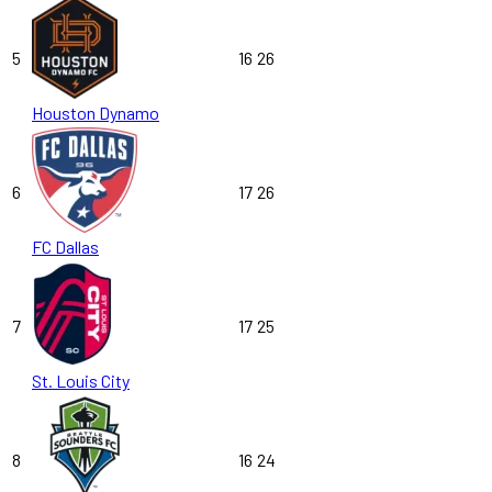
5
16
26
Houston Dynamo
6
17
26
FC Dallas
7
17
25
St. Louis City
8
16
24