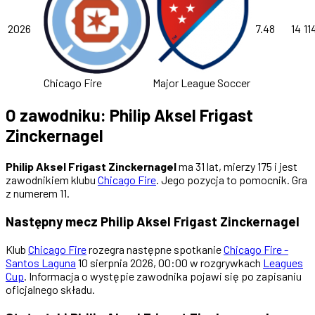
2026
7.48
14
11
Chicago Fire
Major League Soccer
O zawodniku: Philip Aksel Frigast
Zinckernagel
Philip Aksel Frigast Zinckernagel
ma 31 lat, mierzy 175 i jest
zawodnikiem klubu
Chicago Fire
. Jego pozycja to pomocnik. Gra
z numerem 11.
Następny mecz Philip Aksel Frigast Zinckernagel
Klub
Chicago Fire
rozegra następne spotkanie
Chicago Fire -
Santos Laguna
10 sierpnia 2026, 00:00 w rozgrywkach
Leagues
Cup
. Informacja o występie zawodnika pojawi się po zapisaniu
oficjalnego składu.