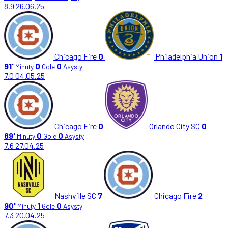
8.9
26.06.25
Chicago Fire
0
Philadelphia Union
1
91'
0
0
Minuty
Gole
Asysty
7.0
04.05.25
Chicago Fire
0
Orlando City SC
0
89'
0
0
Minuty
Gole
Asysty
7.6
27.04.25
Nashville SC
7
Chicago Fire
2
90'
1
0
Minuty
Gole
Asysty
7.3
20.04.25