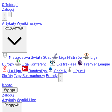
Offside
.
pl
Zaloguj
Artykuły
Wyniki na żywo
ROZGRYWKI
Mistrzostwa Świata 2026
Liga Mistrzów
Liga
Europy
Liga Konferencji
Ekstraklasa
Premier League
La Liga
Bundesliga
Serie A
Ligue 1
Skróty
Typy
Bukmacherzy
Porady
Konto
Wyloguj
Zaloguj
Artykuły
Wyniki Live
Rozgrywki