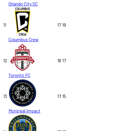
Orlando City SC
11
17
19
Columbus Crew
12
18
17
Toronto FC
13
17
15
Montreal Impact