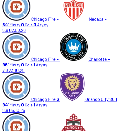
Chicago Fire
-
Necaxa
-
64'
0
0
Minuty
Gole
Asysty
5.9
02.08.26
Chicago Fire
-
Charlotte
-
96'
0
1
Minuty
Gole
Asysty
7.6
23.10.25
Chicago Fire
3
Orlando City SC
1
94'
0
1
Minuty
Gole
Asysty
8.9
05.10.25