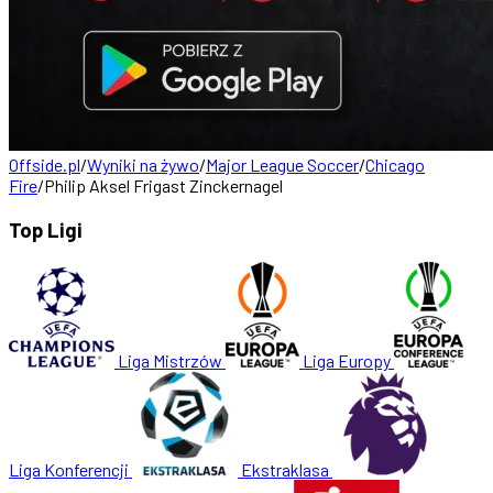
Offside.pl
/
Wyniki na żywo
/
Major League Soccer
/
Chicago
Fire
/
Philip Aksel Frigast Zinckernagel
Top Ligi
Liga Mistrzów
Liga Europy
Liga Konferencji
Ekstraklasa