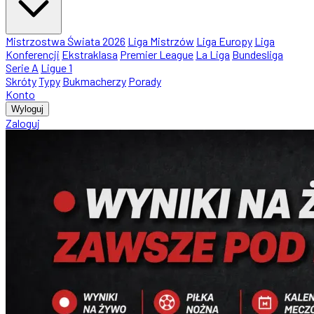
Mistrzostwa Świata 2026
Liga Mistrzów
Liga Europy
Liga
Konferencji
Ekstraklasa
Premier League
La Liga
Bundesliga
Serie A
Ligue 1
Skróty
Typy
Bukmacherzy
Porady
Konto
Wyloguj
Zaloguj