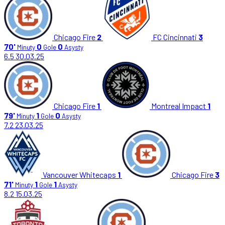
Chicago Fire
2
FC Cincinnati
3
70'
0
0
Minuty
Gole
Asysty
6.5
30.03.25
Chicago Fire
1
Montreal Impact
1
79'
1
0
Minuty
Gole
Asysty
7.2
23.03.25
Vancouver Whitecaps
1
Chicago Fire
3
71'
1
1
Minuty
Gole
Asysty
8.2
15.03.25