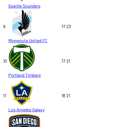
Seattle Sounders
9
17
23
Minnesota United FC
10
17
21
Portland Timbers
11
18
21
Los Angeles Galaxy