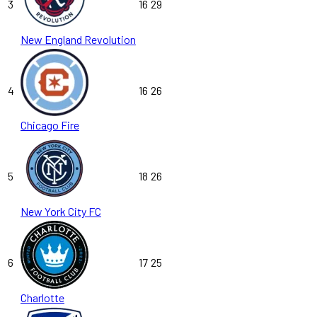
3
16
29
New England Revolution
4
16
26
Chicago Fire
5
18
26
New York City FC
6
17
25
Charlotte