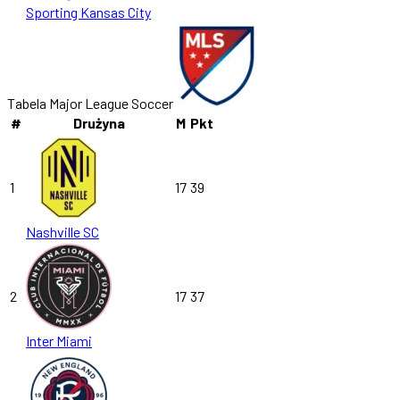
Sporting Kansas City
Tabela Major League Soccer
#
Drużyna
M
Pkt
1
17
39
Nashville SC
2
17
37
Inter Miami