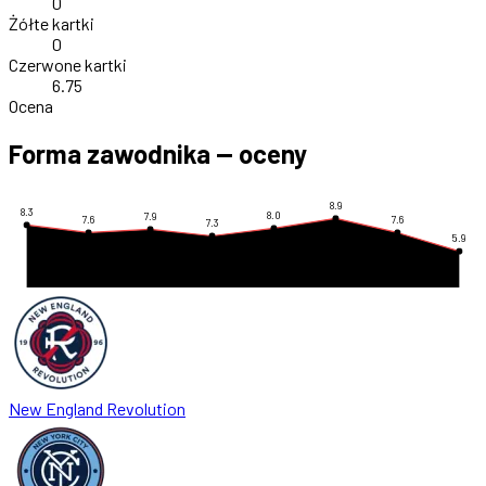
0
Żółte kartki
0
Czerwone kartki
6.75
Ocena
Forma zawodnika — oceny
8.9
8.3
8.0
7.9
7.6
7.6
7.3
5.9
New England Revolution