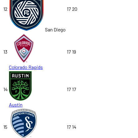
12
17
20
San Diego
13
17
19
Colorado Rapids
14
17
17
Austin
15
17
14