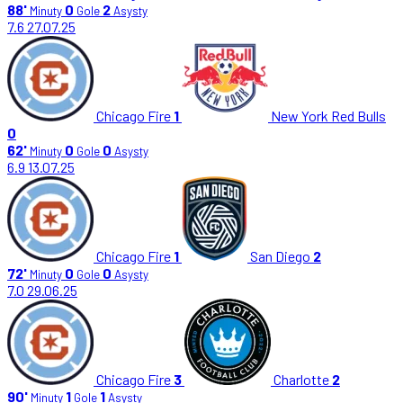
88'
0
2
Minuty
Gole
Asysty
7.6
27.07.25
Chicago Fire
1
New York Red Bulls
0
62'
0
0
Minuty
Gole
Asysty
6.9
13.07.25
Chicago Fire
1
San Diego
2
72'
0
0
Minuty
Gole
Asysty
7.0
29.06.25
Chicago Fire
3
Charlotte
2
90'
1
1
Minuty
Gole
Asysty