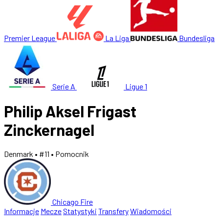
Premier League
La Liga
Bundesliga
Serie A
Ligue 1
Philip Aksel Frigast
Zinckernagel
Denmark
• #11
• Pomocnik
Chicago Fire
Informacje
Mecze
Statystyki
Transfery
Wiadomości