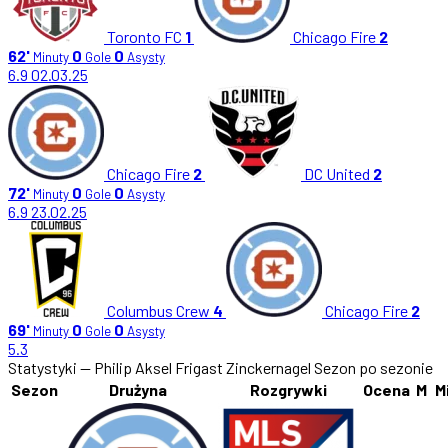
Toronto FC
1
Chicago Fire
2
62'
0
0
Minuty
Gole
Asysty
6.9
02.03.25
Chicago Fire
2
DC United
2
72'
0
0
Minuty
Gole
Asysty
6.9
23.02.25
Columbus Crew
4
Chicago Fire
2
69'
0
0
Minuty
Gole
Asysty
5.3
Statystyki — Philip Aksel Frigast Zinckernagel
Sezon po sezonie
Sezon
Drużyna
Rozgrywki
Ocena
M
M