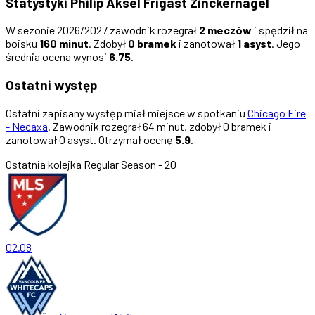
Statystyki Philip Aksel Frigast Zinckernagel
W sezonie 2026/2027 zawodnik rozegrał
2 meczów
i spędził na
boisku
160 minut
. Zdobył
0 bramek
i zanotował
1 asyst
. Jego
średnia ocena wynosi
6.75
.
Ostatni występ
Ostatni zapisany występ miał miejsce w spotkaniu
Chicago Fire
- Necaxa
. Zawodnik rozegrał 64 minut, zdobył 0 bramek i
zanotował 0 asyst. Otrzymał ocenę
5.9
.
Ostatnia kolejka
Regular Season - 20
02.08