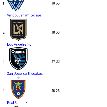
1
16
33
Vancouver Whitecaps
2
18
33
Los Angeles FC
3
17
33
San Jose Earthquakes
4
16
26
Real Salt Lake