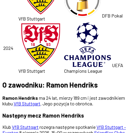
DFB Pokal
VfB Stuttgart
2024
UEFA
VfB Stuttgart
Champions League
O zawodniku: Ramon Hendriks
Ramon Hendriks
ma 24 lat, mierzy 189 cm i jest zawodnikiem
klubu
VfB Stuttgart
. Jego pozycja to obrońca.
Następny mecz Ramon Hendriks
Klub
VfB Stuttgart
rozegra następne spotkanie
VfB Stuttgart -
Everton
8 sierpnia 2026, 15:00 w rozgrywkach
Friendlies Clubs
.