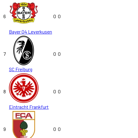
6
0
0
Bayer 04 Leverkusen
7
0
0
SC Freiburg
8
0
0
Eintracht Frankfurt
9
0
0