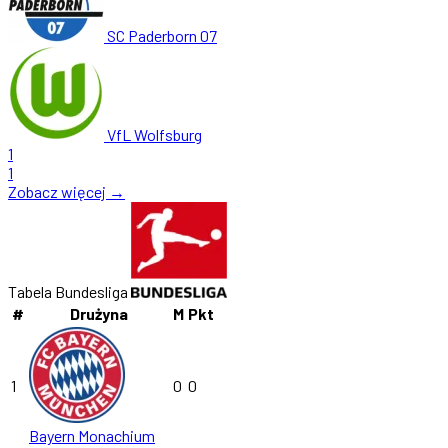
SC Paderborn 07
VfL Wolfsburg
1
1
Zobacz więcej →
Tabela Bundesliga
#
Drużyna
M
Pkt
1
0
0
Bayern Monachium