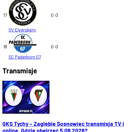
17
0
0
SV Elversberg
18
0
0
SC Paderborn 07
Transmisje
GKS Tychy – Zaglebie Sosnowiec transmisja TV i
online. Gdzie obejrzeć 5.08.2026?