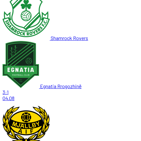
Shamrock Rovers
Egnatia Rrogozhinë
3:1
04.08