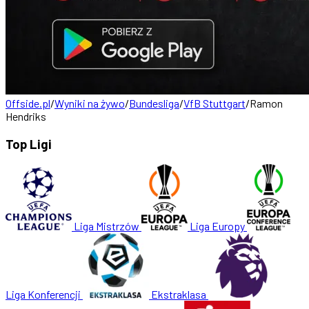
Offside.pl
/
Wyniki na żywo
/
Bundesliga
/
VfB Stuttgart
/
Ramon
Hendriks
Top Ligi
Liga Mistrzów
Liga Europy
Liga Konferencji
Ekstraklasa