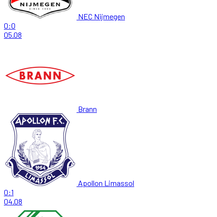
NEC Nijmegen
0:0
05.08
Brann
Apollon Limassol
0:1
04.08