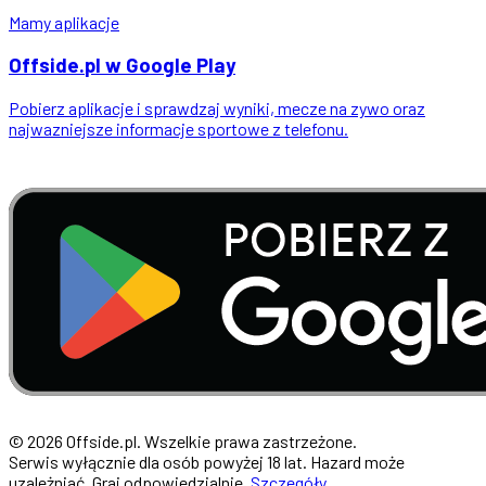
Mamy aplikacje
Offside
.
pl
w Google Play
Pobierz aplikacje i sprawdzaj wyniki, mecze na zywo oraz
najwazniejsze informacje sportowe z telefonu.
© 2026 Offside.pl. Wszelkie prawa zastrzeżone.
Serwis wyłącznie dla osób powyżej 18 lat. Hazard może
uzależniać. Graj odpowiedzialnie.
Szczegóły