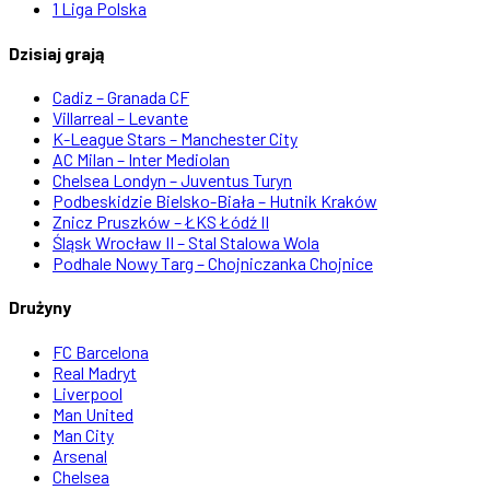
1 Liga Polska
Dzisiaj grają
Cadiz – Granada CF
Villarreal – Levante
K-League Stars – Manchester City
AC Milan – Inter Mediolan
Chelsea Londyn – Juventus Turyn
Podbeskidzie Bielsko-Biała – Hutnik Kraków
Znicz Pruszków – ŁKS Łódź II
Śląsk Wrocław II – Stal Stalowa Wola
Podhale Nowy Targ – Chojniczanka Chojnice
Drużyny
FC Barcelona
Real Madryt
Liverpool
Man United
Man City
Arsenal
Chelsea