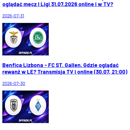
oglądać mecz I Ligi 31.07.2026 online i w TV?
2026-07-31
Benfica Lizbona - FC ST. Gallen. Gdzie oglądać
rewanż w LE? Transmisja TV i online (30.07, 21:00)
2026-07-30