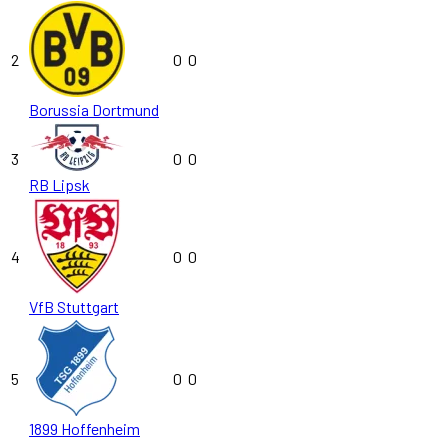
2
0
0
Borussia Dortmund
3
0
0
RB Lipsk
4
0
0
VfB Stuttgart
5
0
0
1899 Hoffenheim