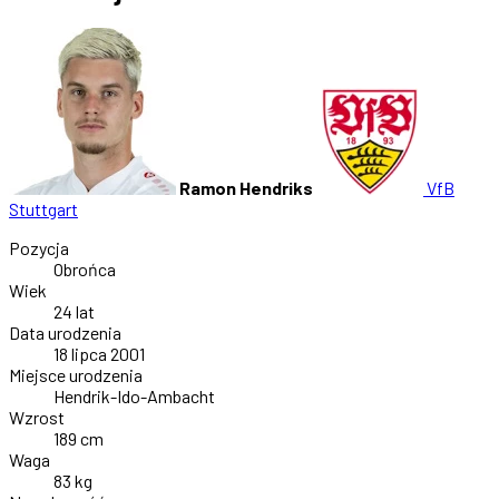
Ramon Hendriks
VfB
Stuttgart
Pozycja
Obrońca
Wiek
24 lat
Data urodzenia
18 lipca 2001
Miejsce urodzenia
Hendrik-Ido-Ambacht
Wzrost
189 cm
Waga
83 kg