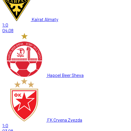
Kairat Almaty
1:0
04.08
Hapoel Beer Sheva
FK Crvena Zvezda
1:0
03.08