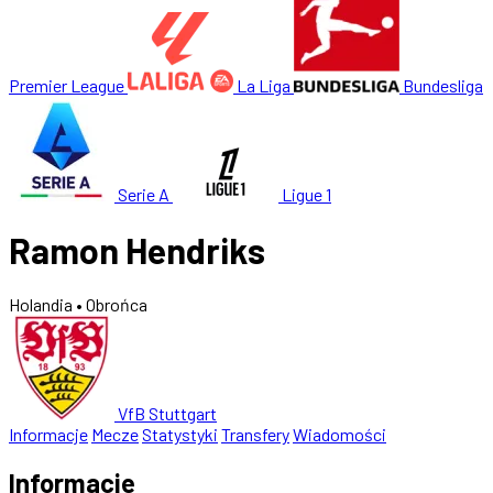
Premier League
La Liga
Bundesliga
Serie A
Ligue 1
Ramon Hendriks
Holandia
• Obrońca
VfB Stuttgart
Informacje
Mecze
Statystyki
Transfery
Wiadomości
Informacje