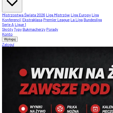
Mistrzostwa Świata 2026
Liga Mistrzów
Liga Europy
Liga
Konferencji
Ekstraklasa
Premier League
La Liga
Bundesliga
Serie A
Ligue 1
Skróty
Typy
Bukmacherzy
Porady
Konto
Wyloguj
Zaloguj