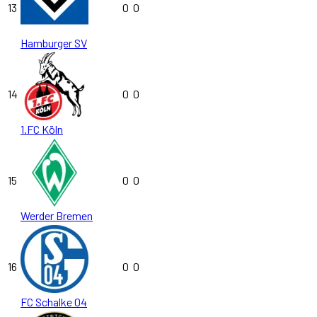
13
0
0
Hamburger SV
14
0
0
1.FC Köln
15
0
0
Werder Bremen
16
0
0
FC Schalke 04