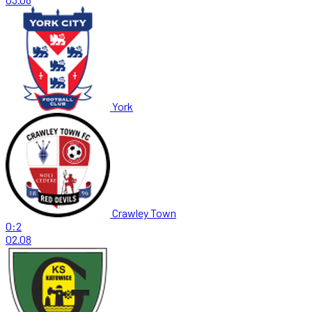
York
Crawley Town
0:2
02.08