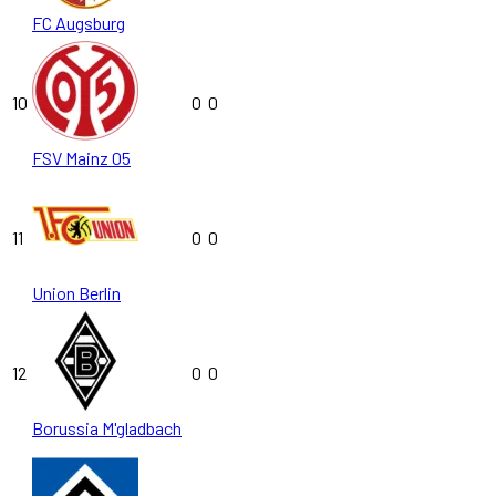
FC Augsburg
10
0
0
FSV Mainz 05
11
0
0
Union Berlin
12
0
0
Borussia M'gladbach