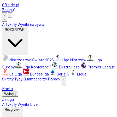
Offside
.
pl
Zaloguj
Artykuły
Wyniki na żywo
ROZGRYWKI
Mistrzostwa Świata 2026
Liga Mistrzów
Liga
Europy
Liga Konferencji
Ekstraklasa
Premier League
La Liga
Bundesliga
Serie A
Ligue 1
Skróty
Typy
Bukmacherzy
Porady
Konto
Wyloguj
Zaloguj
Artykuły
Wyniki Live
Rozgrywki