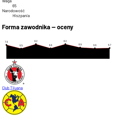
Waga
65
Narodowość
Hiszpania
Forma zawodnika — oceny
8.2
8.2
7.9
6.9
6.7
6.6
6.6
6.5
Club Tijuana