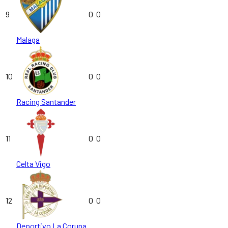
9
0
0
Malaga
10
0
0
Racing Santander
11
0
0
Celta Vigo
12
0
0
Deportivo La Coruna