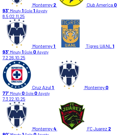
Monterrey
2
Club America
0
93'
1
1
Minuty
Gole
Asysty
8.5
02.11.25
Monterrey
1
Tigres UANL
1
93'
1
0
Minuty
Gole
Asysty
7.2
26.10.25
Cruz Azul
1
Monterrey
0
77'
0
0
Minuty
Gole
Asysty
7.3
22.10.25
Monterrey
4
FC Juarez
2
80'
1
0
Minuty
Gole
Asysty