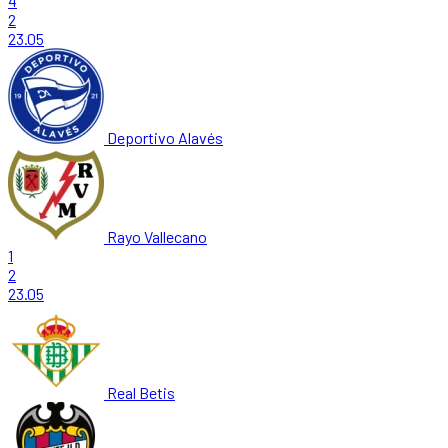
4
2
23.05
Deportivo Alavés
Rayo Vallecano
1
2
23.05
Real Betis