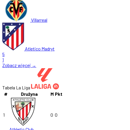
Villarreal
Atletico Madryt
5
1
Zobacz więcej →
Tabela La Liga
#
Drużyna
M
Pkt
1
0
0
Athletic Club