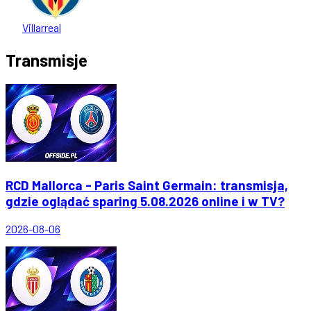
Villarreal
Transmisje
RCD Mallorca - Paris Saint Germain: transmisja,
gdzie oglądać sparing 5.08.2026 online i w TV?
2026-08-06