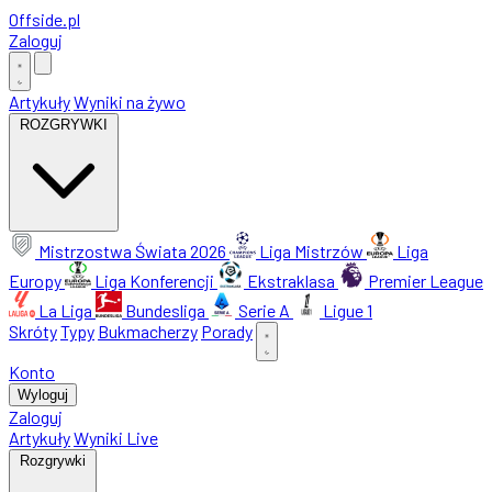
Offside
.
pl
Zaloguj
Artykuły
Wyniki na żywo
ROZGRYWKI
Mistrzostwa Świata 2026
Liga Mistrzów
Liga
Europy
Liga Konferencji
Ekstraklasa
Premier League
La Liga
Bundesliga
Serie A
Ligue 1
Skróty
Typy
Bukmacherzy
Porady
Konto
Wyloguj
Zaloguj
Artykuły
Wyniki Live
Rozgrywki