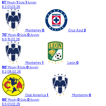
61'
1
1
Minuty
Gole
Asysty
8.2
01.03.26
Monterrey
0
Cruz Azul
2
70'
0
0
Minuty
Gole
Asysty
6.6
15.02.26
Monterrey
1
Leon
0
90'
1
0
Minuty
Gole
Asysty
8.2
08.02.26
Club America
1
Monterrey
0
90'
0
0
Minuty
Gole
Asysty
6.5
01.02.26