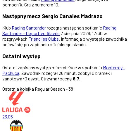
pomocnik. Gra z numerem 10.
Następny mecz Sergio Canales Madrazo
Klub
Racing Santander
rozegra następne spotkanie
Racing
Santander - Deportivo Alavés
7 sierpnia 2026, 17:30 w
rozgrywkach
Friendlies Clubs
. Informacja o występie zawodnika
pojawi się po zapisaniu oficjalnego składu.
Ostatni występ
Ostatni zapisany występ miał miejsce w spotkaniu
Monterrey -
Pachuca
. Zawodnik rozegrał 26 minut, zdobył 0 bramek i
zanotował 0 asyst. Otrzymał ocenę
6.7
.
Ostatnia kolejka
Regular Season - 38
23.05