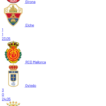
Girona
Elche
1
1
23.05
RCD Mallorca
Oviedo
3
0
24.05