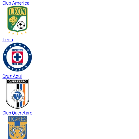
Club America
Leon
Cruz Azul
Club Queretaro