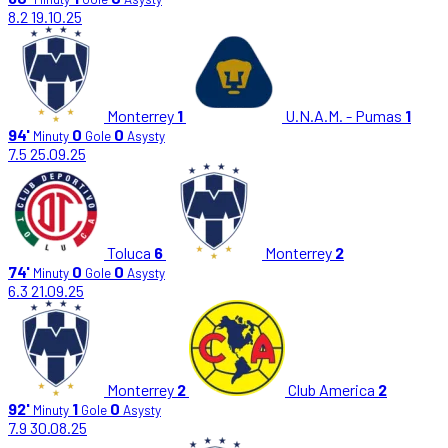
8.2
19.10.25
Monterrey
1
U.N.A.M. - Pumas
1
94'
0
0
Minuty
Gole
Asysty
7.5
25.09.25
Toluca
6
Monterrey
2
74'
0
0
Minuty
Gole
Asysty
6.3
21.09.25
Monterrey
2
Club America
2
92'
1
0
Minuty
Gole
Asysty
7.9
30.08.25