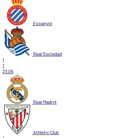
Espanyol
Real Sociedad
1
1
23.05
Real Madryt
Athletic Club