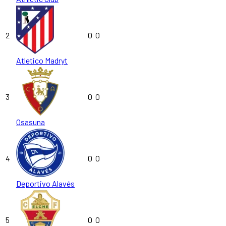
2
0
0
Atletico Madryt
3
0
0
Osasuna
4
0
0
Deportivo Alavés
5
0
0