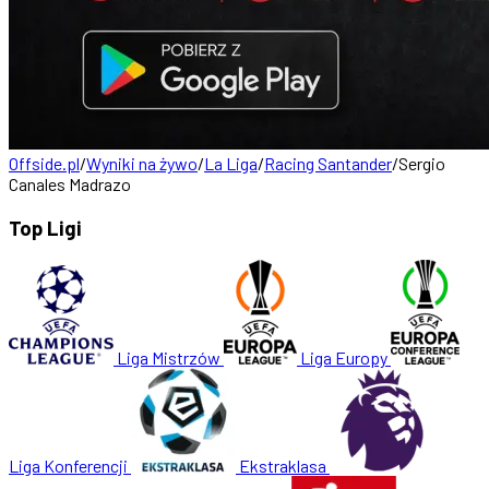
Offside.pl
/
Wyniki na żywo
/
La Liga
/
Racing Santander
/
Sergio
Canales Madrazo
Top Ligi
Liga Mistrzów
Liga Europy
Liga Konferencji
Ekstraklasa