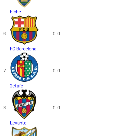
Elche
6
0
0
FC Barcelona
7
0
0
Getafe
8
0
0
Levante