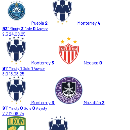
Puebla
2
Monterrey
4
93'
3
0
Minuty
Gole
Asysty
9.3
24.08.25
Monterrey
3
Necaxa
0
91'
1
1
Minuty
Gole
Asysty
8.0
18.08.25
Monterrey
3
Mazatlán
2
91'
0
0
Minuty
Gole
Asysty
7.2
12.08.25