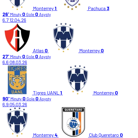
Monterrey
1
Pachuca
3
26'
0
0
Minuty
Gole
Asysty
6.7
12.04.26
Atlas
0
Monterrey
0
27'
0
0
Minuty
Gole
Asysty
6.6
08.03.26
Tigres UANL
1
Monterrey
0
90'
0
0
Minuty
Gole
Asysty
6.9
05.03.26
Monterrey
4
Club Queretaro
0