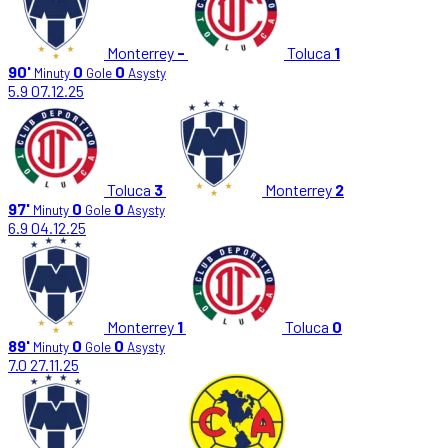
Monterrey
-
Toluca
1
90'
0
0
Minuty
Gole
Asysty
5.9
07.12.25
Toluca
3
Monterrey
2
97'
0
0
Minuty
Gole
Asysty
6.9
04.12.25
Monterrey
1
Toluca
0
89'
0
0
Minuty
Gole
Asysty
7.0
27.11.25