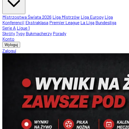
Mistrzostwa Świata 2026
Liga Mistrzów
Liga Europy
Liga
Konferencji
Ekstraklasa
Premier League
La Liga
Bundesliga
Serie A
Ligue 1
Skróty
Typy
Bukmacherzy
Porady
Konto
Wyloguj
Zaloguj