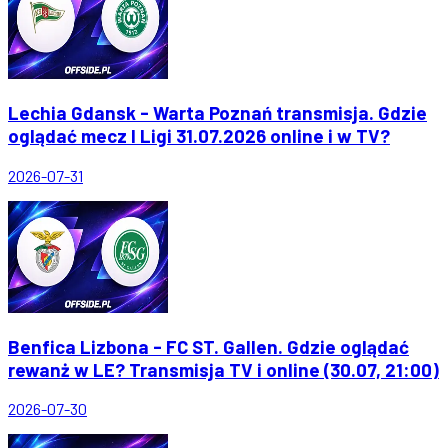
Lechia Gdansk - Warta Poznań transmisja. Gdzie
oglądać mecz I Ligi 31.07.2026 online i w TV?
2026-07-31
Benfica Lizbona - FC ST. Gallen. Gdzie oglądać
rewanż w LE? Transmisja TV i online (30.07, 21:00)
2026-07-30