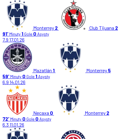
Monterrey
2
Club Tijuana
2
91'
1
0
Minuty
Gole
Asysty
7.9
17.01.26
Mazatlán
1
Monterrey
5
59'
0
1
Minuty
Gole
Asysty
6.9
14.01.26
Necaxa
0
Monterrey
2
72'
0
0
Minuty
Gole
Asysty
6.3
11.01.26