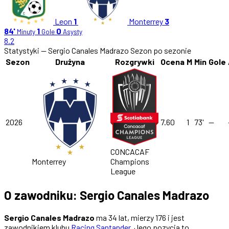
Leon
1
Monterrey
3
84'
1
0
Minuty
Gole
Asysty
8.2
Statystyki — Sergio Canales Madrazo
Sezon po sezonie
Sezon
Drużyna
Rozgrywki
Ocena
M
Min
Gole
2026
7.60
1
73'
—
CONCACAF
Monterrey
Champions
League
O zawodniku: Sergio Canales Madrazo
Sergio Canales Madrazo
ma 34 lat, mierzy 176 i jest
zawodnikiem klubu
Racing Santander
. Jego pozycja to