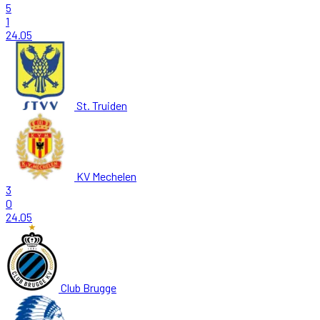
5
1
24.05
St. Truiden
KV Mechelen
3
0
24.05
Club Brugge