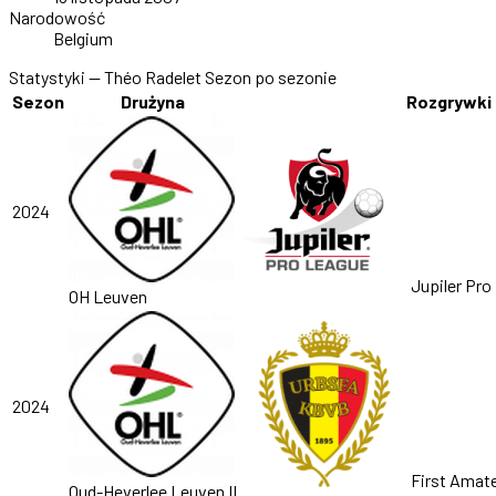
Narodowość
Belgium
Statystyki — Théo Radelet
Sezon po sezonie
Sezon
Drużyna
Rozgrywki
2024
Jupiler Pro
OH Leuven
2024
First Amate
Oud-Heverlee Leuven II