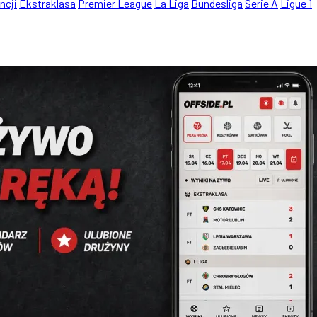
ncji
Ekstraklasa
Premier League
La Liga
Bundesliga
Serie A
Ligue 1