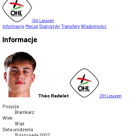
OH Leuven
Informacje
Mecze
Statystyki
Transfery
Wiadomości
Informacje
Théo Radelet
OH Leuven
Pozycja
Bramkarz
Wiek
18 lat
Data urodzenia
15 listopada 2007