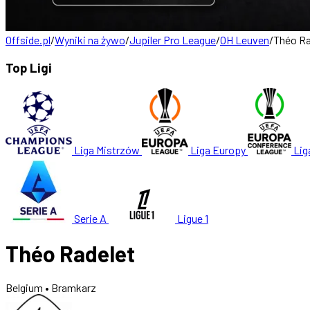
Offside.pl
/
Wyniki na żywo
/
Jupiler Pro League
/
OH Leuven
/
Théo Ra
Top Ligi
Liga Mistrzów
Liga Europy
Lig
Serie A
Ligue 1
Théo Radelet
Belgium
• Bramkarz