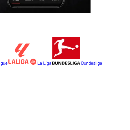
ague
La Liga
Bundesliga