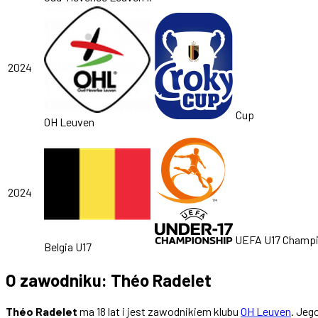
2024
Cup
OH Leuven
2024
UEFA U17 Champio
Belgia U17
O zawodniku: Théo Radelet
Théo Radelet
ma 18 lat i jest zawodnikiem klubu
OH Leuven
. Jeg