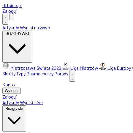
Offside
.
pl
Zaloguj
Artykuły
Wyniki na żywo
ROZGRYWKI
Mistrzostwa Świata 2026
Liga Mistrzów
Liga Europy
Skróty
Typy
Bukmacherzy
Porady
Konto
Wyloguj
Zaloguj
Artykuły
Wyniki Live
Rozgrywki