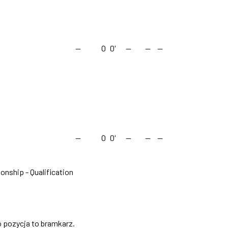
—
0
0'
—
—
—
—
0
0'
—
—
—
nship - Qualification
o pozycja to bramkarz.