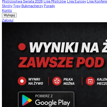
Mistrzostwa Świata 2026
Liga Mistrzów
Liga Europy
Liga Konfere
Skróty
Typy
Bukmacherzy
Porady
Konto
Wyloguj
Zaloguj