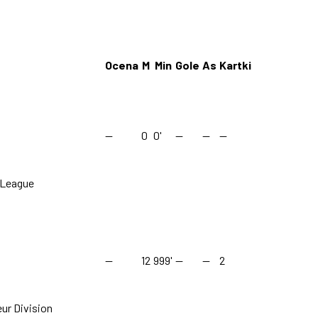
Ocena
M
Min
Gole
As
Kartki
—
0
0'
—
—
—
 League
—
12
999'
—
—
2
ur Division