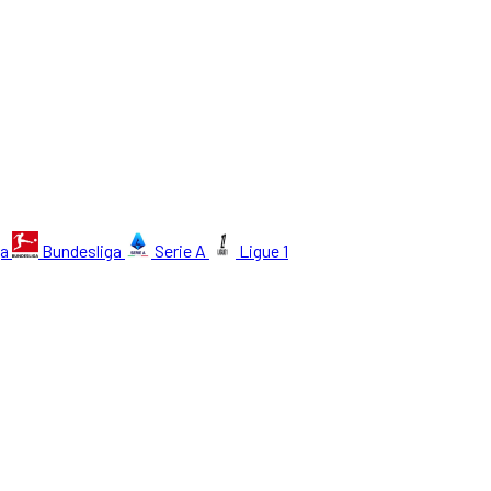
ga
Bundesliga
Serie A
Ligue 1