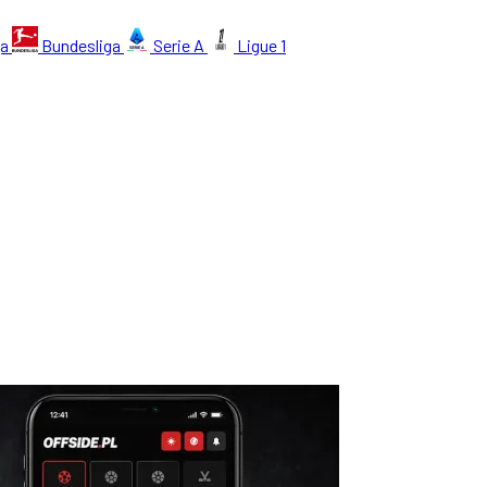
ga
Bundesliga
Serie A
Ligue 1