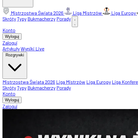
Mistrzostwa Świata 2026
Liga Mistrzów
Liga Europy
Skróty
Typy
Bukmacherzy
Porady
Konto
Wyloguj
Zaloguj
Artykuły
Wyniki Live
Rozgrywki
Mistrzostwa Świata 2026
Liga Mistrzów
Liga Europy
Liga Konfere
Skróty
Typy
Bukmacherzy
Porady
Konto
Wyloguj
Zaloguj