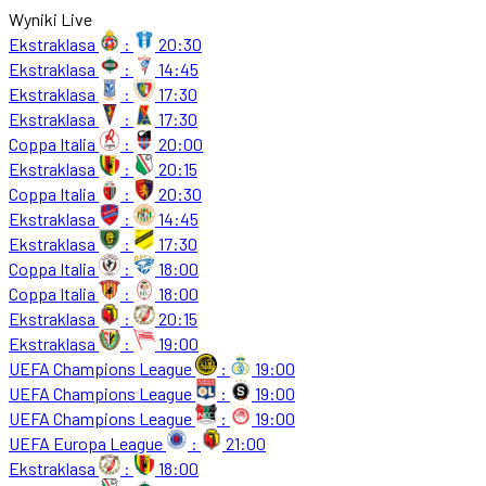
Wyniki Live
Ekstraklasa
:
20:30
Ekstraklasa
:
14:45
Ekstraklasa
:
17:30
Ekstraklasa
:
17:30
Coppa Italia
:
20:00
Ekstraklasa
:
20:15
Coppa Italia
:
20:30
Ekstraklasa
:
14:45
Ekstraklasa
:
17:30
Coppa Italia
:
18:00
Coppa Italia
:
18:00
Ekstraklasa
:
20:15
Ekstraklasa
:
19:00
UEFA Champions League
:
19:00
UEFA Champions League
:
19:00
UEFA Champions League
:
19:00
UEFA Europa League
:
21:00
Ekstraklasa
:
18:00