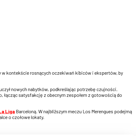
ły w kontekście rosnących oczekiwań kibiców i ekspertów, by
uczył nowych nabytków, podkreślając potrzebę czujności.
so, łącząc satysfakcję z obecnym zespołem z gotowością do
La Liga
Barceloną. W najbliższym meczu Los Merengues podejmą
lce o czołowe lokaty.