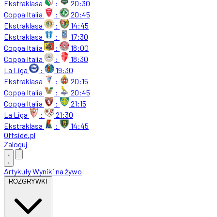
Ekstraklasa
:
20:30
Coppa Italia
:
20:45
Ekstraklasa
:
14:45
Ekstraklasa
:
17:30
Coppa Italia
:
18:00
Coppa Italia
:
18:30
La Liga
:
19:30
Ekstraklasa
:
20:15
Coppa Italia
:
20:45
Coppa Italia
:
21:15
La Liga
:
21:30
Ekstraklasa
:
14:45
Offside
.
pl
Zaloguj
Artykuły
Wyniki na żywo
ROZGRYWKI