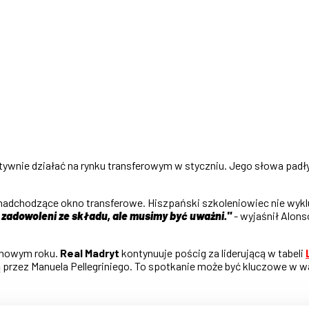
ktywnie działać na rynku transferowym w styczniu. Jego słowa pad
 nadchodzące okno transferowe. Hiszpański szkoleniowiec nie wykl
zadowoleni ze składu, ale musimy być uważni."
- wyjaśnił Alon
 nowym roku.
Real Madryt
kontynuuje pościg za liderującą w tabeli
rzez Manuela Pellegriniego. To spotkanie może być kluczowe w wa