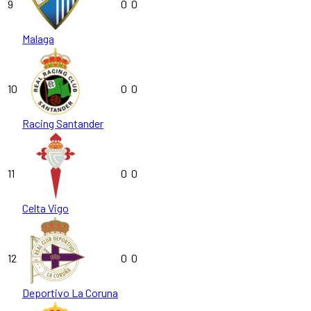
9
0
0
Malaga
10
0
0
Racing Santander
11
0
0
Celta Vigo
12
0
0
Deportivo La Coruna