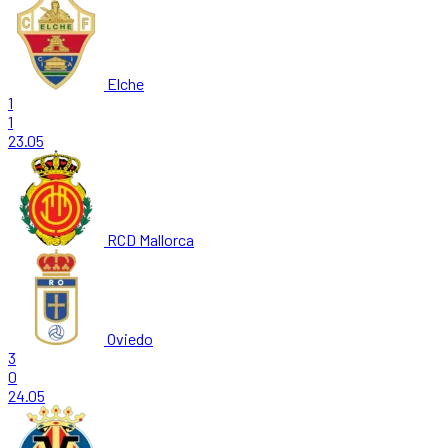
Elche
1
1
23.05
RCD Mallorca
Oviedo
3
0
24.05