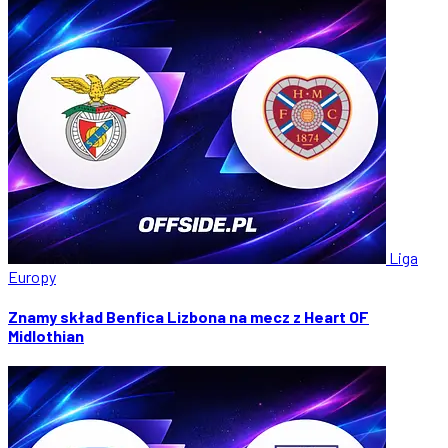
Liga
Europy
Znamy skład Benfica Lizbona na mecz z Heart OF
Midlothian