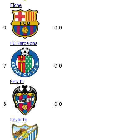
Elche
6
0
0
FC Barcelona
7
0
0
Getafe
8
0
0
Levante