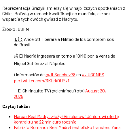
Reprezentacja Brazylii zmierzy się w najbliższych spotkaniach z
Chile i Boliwią w ramach kwalifikacji do mundialu, ale bez
wsparcia tych dwóch gwiazd z Madrytu.
Źródło: GSFN
🇧🇷 Ancelotti liberará a Militao de los compromisos
de Brasil.
💰 El Madrid ingresará en torno a 10M€ por la venta de
Miguel Gutiérrez al Nápoles.
ℹ️ Información de
@JLSanchez78
en
#JUGONES
pic.twitter.com/3KLrk0UYx1
— El Chiringuito TV (@elchiringuitotv)
August 20,
2025
Czytaj także:
Marca: Real Madryt złożył Viníciusowi Júniorowi ofertę
kontraktu na 22 mln euro rocznie
Fabrizio Romano: Real Madryt jest blisko transferu Yana