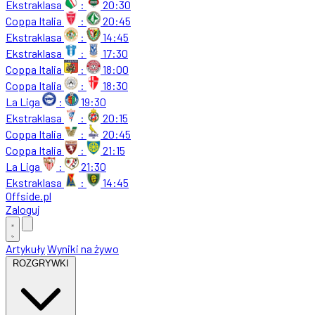
Ekstraklasa
:
20:30
Coppa Italia
:
20:45
Ekstraklasa
:
14:45
Ekstraklasa
:
17:30
Coppa Italia
:
18:00
Coppa Italia
:
18:30
La Liga
:
19:30
Ekstraklasa
:
20:15
Coppa Italia
:
20:45
Coppa Italia
:
21:15
La Liga
:
21:30
Ekstraklasa
:
14:45
Offside
.
pl
Zaloguj
Artykuły
Wyniki na żywo
ROZGRYWKI