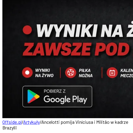
Offside.pl
/
Artykuły
/
Ancelotti pomija Viníciusa i Militão w kadrze
Brazylii