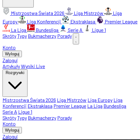
Mistrzostwa Świata 2026
Liga Mistrzów
Liga
Europy
Liga Konferencji
Ekstraklasa
Premier League
La Liga
Bundesliga
Serie A
Ligue 1
Skróty
Typy
Bukmacherzy
Porady
Konto
Wyloguj
Zaloguj
Artykuły
Wyniki Live
Rozgrywki
Mistrzostwa Świata 2026
Liga Mistrzów
Liga Europy
Liga
Konferencji
Ekstraklasa
Premier League
La Liga
Bundesliga
Serie A
Ligue 1
Skróty
Typy
Bukmacherzy
Porady
Konto
Wyloguj
Zaloguj