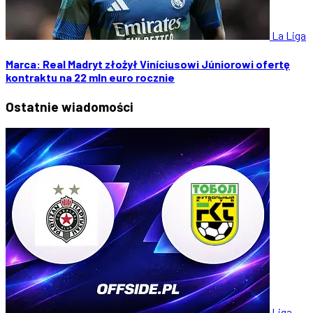
La Liga
Marca: Real Madryt złożył Viníciusowi Júniorowi ofertę
kontraktu na 22 mln euro rocznie
Ostatnie
wiadomości
Liga