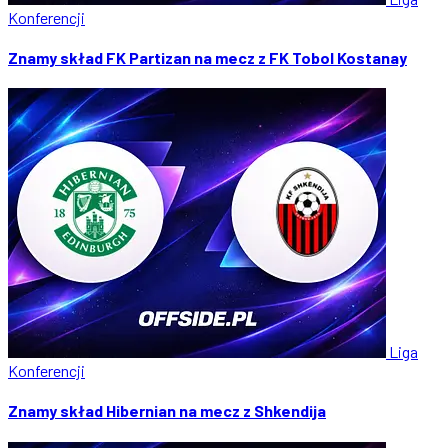
Konferencji
Znamy skład FK Partizan na mecz z FK Tobol Kostanay
Liga
Konferencji
Znamy skład Hibernian na mecz z Shkendija