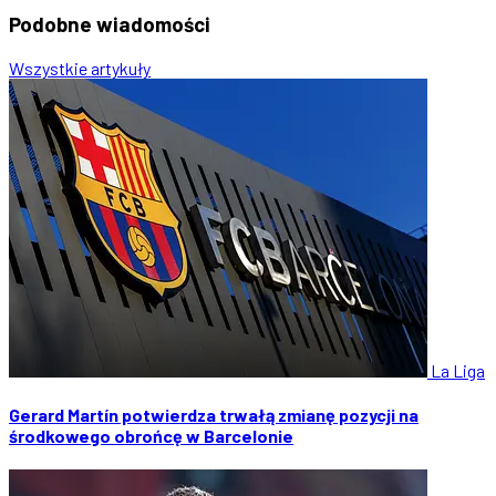
Podobne
wiadomości
Wszystkie artykuły
La Liga
Gerard Martín potwierdza trwałą zmianę pozycji na
środkowego obrońcę w Barcelonie