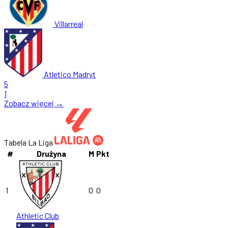
Villarreal
Atletico Madryt
5
1
Zobacz więcej →
Tabela La Liga
#
Drużyna
M
Pkt
1
0
0
Athletic Club