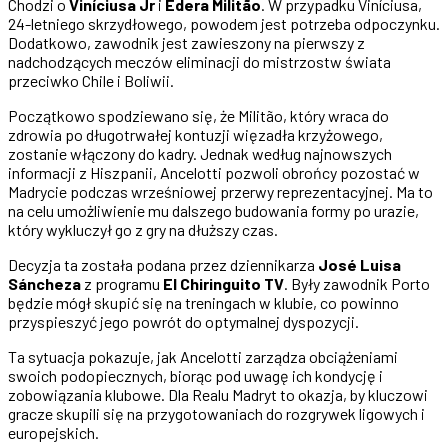
Chodzi o
Viníciusa Jr
i
Édera Militão
. W przypadku Viníciusa,
24-letniego skrzydłowego, powodem jest potrzeba odpoczynku.
Dodatkowo, zawodnik jest zawieszony na pierwszy z
nadchodzących meczów eliminacji do mistrzostw świata
przeciwko Chile i Boliwii.
Początkowo spodziewano się, że Militão, który wraca do
zdrowia po długotrwałej kontuzji więzadła krzyżowego,
zostanie włączony do kadry. Jednak według najnowszych
informacji z Hiszpanii, Ancelotti pozwoli obrońcy pozostać w
Madrycie podczas wrześniowej przerwy reprezentacyjnej. Ma to
na celu umożliwienie mu dalszego budowania formy po urazie,
który wykluczył go z gry na dłuższy czas.
Decyzja ta została podana przez dziennikarza
José Luisa
Sáncheza
z programu
El Chiringuito TV
. Były zawodnik Porto
będzie mógł skupić się na treningach w klubie, co powinno
przyspieszyć jego powrót do optymalnej dyspozycji.
Ta sytuacja pokazuje, jak Ancelotti zarządza obciążeniami
swoich podopiecznych, biorąc pod uwagę ich kondycję i
zobowiązania klubowe. Dla Realu Madryt to okazja, by kluczowi
gracze skupili się na przygotowaniach do rozgrywek ligowych i
europejskich.