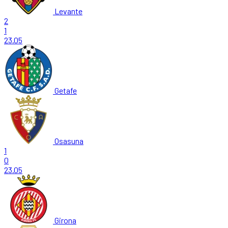
Levante
2
1
23.05
Getafe
Osasuna
1
0
23.05
Girona