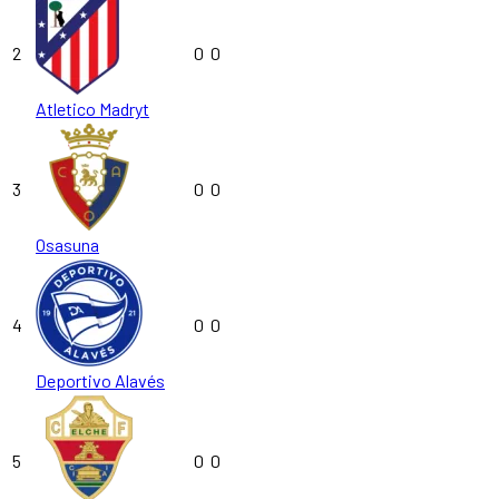
2
0
0
Atletico Madryt
3
0
0
Osasuna
4
0
0
Deportivo Alavés
5
0
0