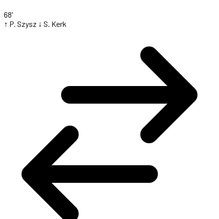
68'
↑ P. Szysz
↓ S. Kerk