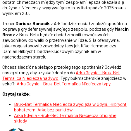
ostatnich meczach między tymi zespołami lepsza okazała się
drużyna z Niecieczy, wygrywając m.in. w listopadzie 2025 roku z
wynikiem 2:0.
Trener
Dariusz Banasik
z Arki będzie musiał znaleźć sposób na
poprawę gry defensywnej swojego zespołu, podczas gdy
Marcin
Brosz
z Bruk-Betu będzie chciał zmobilizować swoich
zawodników do walki o przetrwanie w lidze. Siła ofensywna,
jaką mogą stanowić zawodnicy tacy jak Kike Hermoso czy
Damian Hilbrycht, będzie kluczowym czynnikiem w
nadchodzącym starciu.
Chcesz śledzić na bieżąco przebieg tego spotkania? Odwiedź
naszą stronę, aby uzyskać dostęp do
Arka Gdynia - Bruk-Bet
Termalica Nieciecza na żywo
. Typy bukmacherskie znajdziesz w
sekcji:
Arka Gdynia - Bruk-Bet Termalica Nieciecza typy
.
Czytaj także:
Bruk-Bet Termalica Nieciecza zwycięża w Gdyni. Hilbrycht
bohaterem, Arka bez punktów
Arka Gdynia - Bruk-Bet Termalica Nieciecza oficjalne
składy