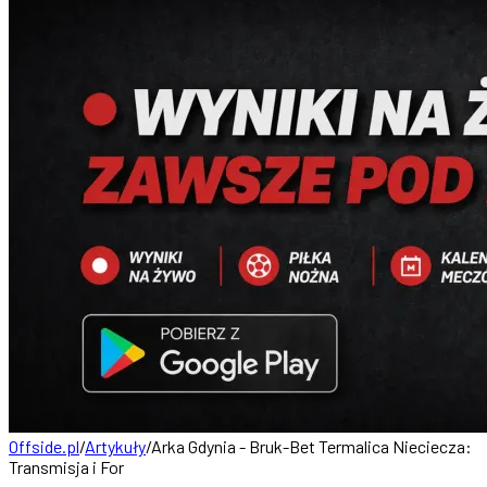
Offside.pl
/
Artykuły
/
Arka Gdynia - Bruk-Bet Termalica Nieciecza:
Transmisja i For