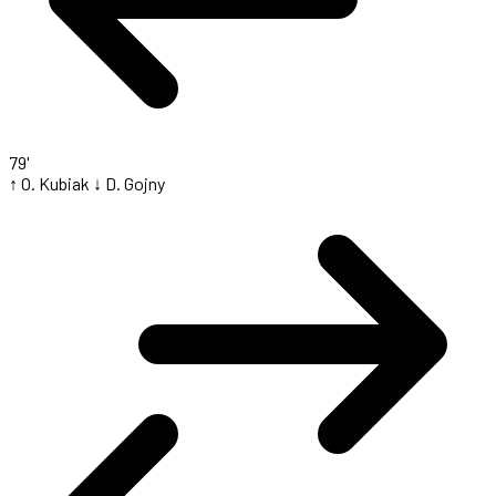
79'
↑ O. Kubiak
↓ D. Gojny