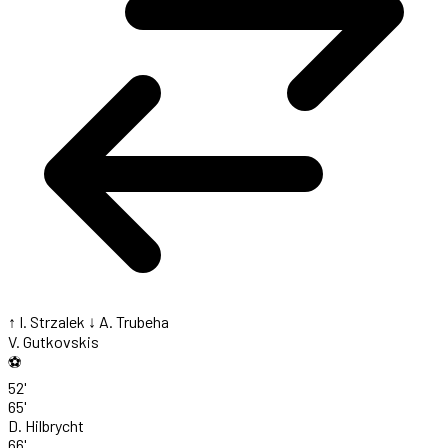
↑ I. Strzalek
↓ A. Trubeha
V. Gutkovskis
⚽
52'
65'
D. Hilbrycht
66'