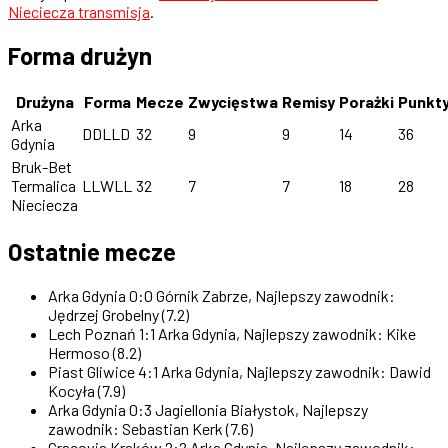
Nieciecza transmisja
.
Forma drużyn
Drużyna
Forma
Mecze
Zwycięstwa
Remisy
Porażki
Punkt
Arka
DDLLD
32
9
9
14
36
Gdynia
Bruk-Bet
Termalica
LLWLL
32
7
7
18
28
Nieciecza
Ostatnie mecze
Arka Gdynia 0:0 Górnik Zabrze, Najlepszy zawodnik:
Jędrzej Grobelny (7.2)
Lech Poznań 1:1 Arka Gdynia, Najlepszy zawodnik: Kike
Hermoso (8.2)
Piast Gliwice 4:1 Arka Gdynia, Najlepszy zawodnik: Dawid
Kocyła (7.9)
Arka Gdynia 0:3 Jagiellonia Białystok, Najlepszy
zawodnik: Sebastian Kerk (7.6)
Cracovia Kraków 2:2 Arka Gdynia, Najlepszy zawodnik: