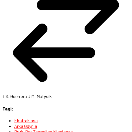
↑ S. Guerrero
↓ M. Matysik
Tagi:
Ekstraklasa
Arka Gdynia
Bruk-Bet Termalica Nieciecza