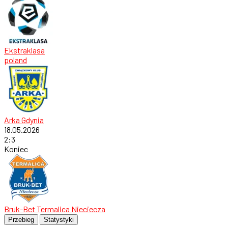
Ekstraklasa
poland
Arka Gdynia
18.05.2026
2
:
3
Koniec
Bruk-Bet Termalica Nieciecza
Przebieg
Statystyki