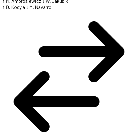
↑ M. Ambrosiewicz
↓ W. Jakubik
↑ D. Kocyla
↓ M. Navarro