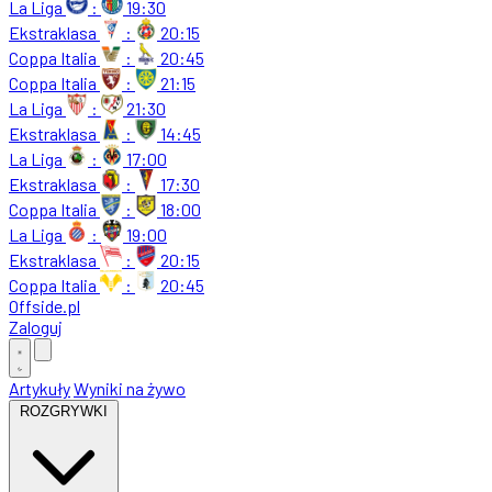
La Liga
:
19:30
Ekstraklasa
:
20:15
Coppa Italia
:
20:45
Coppa Italia
:
21:15
La Liga
:
21:30
Ekstraklasa
:
14:45
La Liga
:
17:00
Ekstraklasa
:
17:30
Coppa Italia
:
18:00
La Liga
:
19:00
Ekstraklasa
:
20:15
Coppa Italia
:
20:45
Offside
.
pl
Zaloguj
Artykuły
Wyniki na żywo
ROZGRYWKI