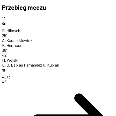
Przebieg meczu
12'
⚽
D. Hilbrycht
25'
A. Kasperkiewicz
K. Hermoso
38'
42'
M. Wolski
E. D. Espiau Hernandez
O. Kubiak
⚽
45+3'
46'