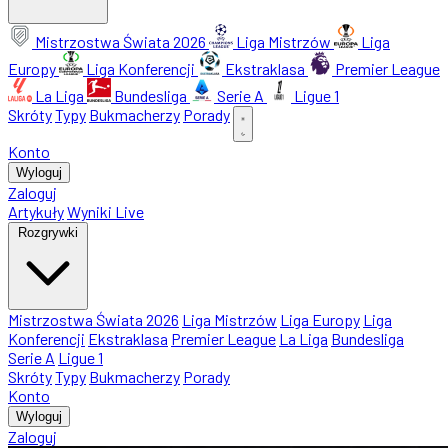
Mistrzostwa Świata 2026
Liga Mistrzów
Liga
Europy
Liga Konferencji
Ekstraklasa
Premier League
La Liga
Bundesliga
Serie A
Ligue 1
Skróty
Typy
Bukmacherzy
Porady
Konto
Wyloguj
Zaloguj
Artykuły
Wyniki Live
Rozgrywki
Mistrzostwa Świata 2026
Liga Mistrzów
Liga Europy
Liga
Konferencji
Ekstraklasa
Premier League
La Liga
Bundesliga
Serie A
Ligue 1
Skróty
Typy
Bukmacherzy
Porady
Konto
Wyloguj
Zaloguj