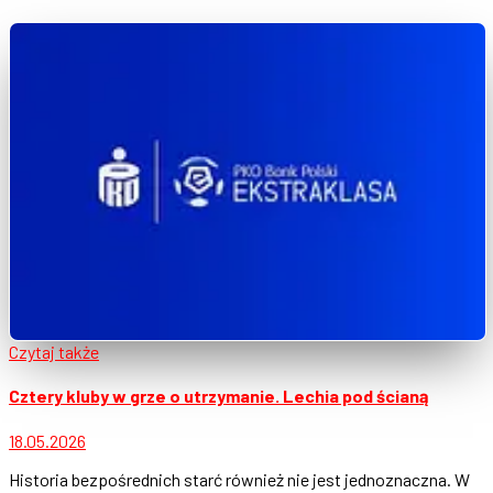
Czytaj także
Cztery kluby w grze o utrzymanie. Lechia pod ścianą
18.05.2026
Historia bezpośrednich starć również nie jest jednoznaczna. W