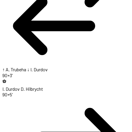
↑ A. Trubeha
↓ I. Durdov
90+3'
⚽
I. Durdov
D. Hilbrycht
90+5'