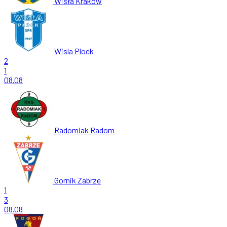
Wisła Kraków
Wisla Plock
2
1
08.08
Radomiak Radom
Gornik Zabrze
1
3
08.08