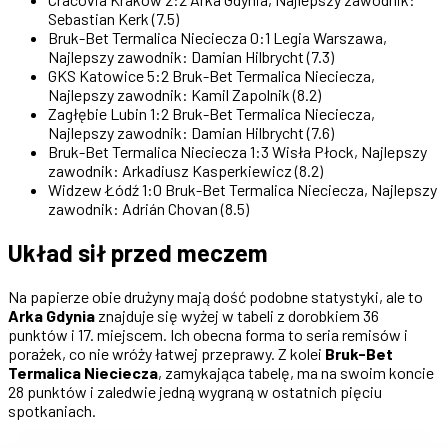
Sebastian Kerk (7.5)
Bruk-Bet Termalica Nieciecza 0:1 Legia Warszawa,
Najlepszy zawodnik: Damian Hilbrycht (7.3)
GKS Katowice 5:2 Bruk-Bet Termalica Nieciecza,
Najlepszy zawodnik: Kamil Zapolnik (8.2)
Zagłębie Lubin 1:2 Bruk-Bet Termalica Nieciecza,
Najlepszy zawodnik: Damian Hilbrycht (7.6)
Bruk-Bet Termalica Nieciecza 1:3 Wisła Płock, Najlepszy
zawodnik: Arkadiusz Kasperkiewicz (8.2)
Widzew Łódź 1:0 Bruk-Bet Termalica Nieciecza, Najlepszy
zawodnik: Adrián Chovan (8.5)
Układ sił przed meczem
Na papierze obie drużyny mają dość podobne statystyki, ale to
Arka Gdynia
znajduje się wyżej w tabeli z dorobkiem 36
punktów i 17. miejscem. Ich obecna forma to seria remisów i
porażek, co nie wróży łatwej przeprawy. Z kolei
Bruk-Bet
Termalica Nieciecza
, zamykająca tabelę, ma na swoim koncie
28 punktów i zaledwie jedną wygraną w ostatnich pięciu
spotkaniach.