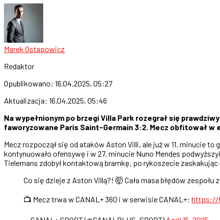
Marek Ostapowicz
Redaktor
Opublikowano:
16.04.2025, 05:27
Aktualizacja:
16.04.2025, 05:46
Na wypełnionym po brzegi Villa Park rozegrał się prawdziwy s
faworyzowane Paris Saint-Germain 3:2. Mecz obfitował w em
Mecz rozpoczął się od ataków Aston Villi, ale już w 11. minucie t
kontynuowało ofensywę i w 27. minucie Nuno Mendes podwyższył p
Tielemans zdobył kontaktową bramkę, po rykoszecie zaskakując 
Co się dzieje z Aston Villą?! 🤯 Cała masa błędów zespołu
📺 Mecz trwa w CANAL+ 360 i w serwisie CANAL+:
https:/
— CANAL+ SPORT (@CANALPLUS_SPORT)
April 15, 2025