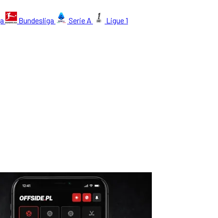
ga
Bundesliga
Serie A
Ligue 1