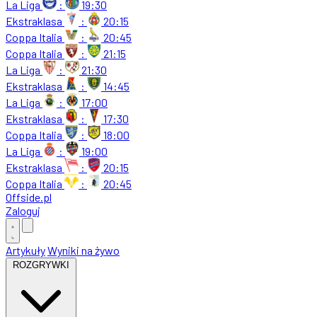
La Liga
:
19:30
Ekstraklasa
:
20:15
Coppa Italia
:
20:45
Coppa Italia
:
21:15
La Liga
:
21:30
Ekstraklasa
:
14:45
La Liga
:
17:00
Ekstraklasa
:
17:30
Coppa Italia
:
18:00
La Liga
:
19:00
Ekstraklasa
:
20:15
Coppa Italia
:
20:45
Offside
.
pl
Zaloguj
Artykuły
Wyniki na żywo
ROZGRYWKI