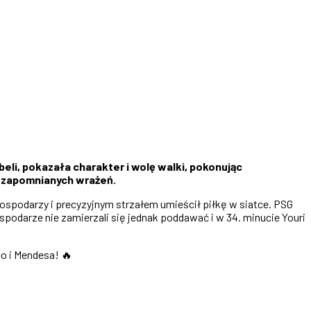
beli, pokazała charakter i wolę walki, pokonując
iezapomnianych wrażeń.
 gospodarzy i precyzyjnym strzałem umieścił piłkę w siatce. PSG
odarze nie zamierzali się jednak poddawać i w 34. minucie Youri
go i Mendesa! 🔥