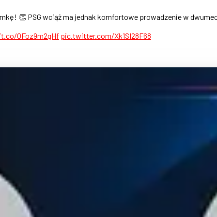
bramkę! 👏 PSG wciąż ma jednak komfortowe prowadzenie w dwume
//t.co/OFoz9m2gHf
pic.twitter.com/Xk1SI28F68