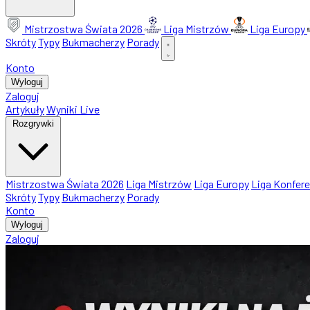
Mistrzostwa Świata 2026
Liga Mistrzów
Liga Europy
Skróty
Typy
Bukmacherzy
Porady
Konto
Wyloguj
Zaloguj
Artykuły
Wyniki Live
Rozgrywki
Mistrzostwa Świata 2026
Liga Mistrzów
Liga Europy
Liga Konfere
Skróty
Typy
Bukmacherzy
Porady
Konto
Wyloguj
Zaloguj