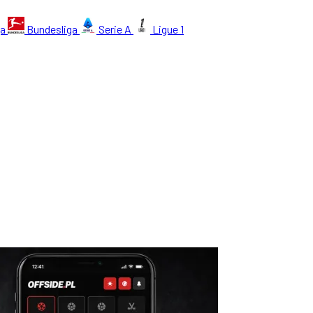
ga
Bundesliga
Serie A
Ligue 1