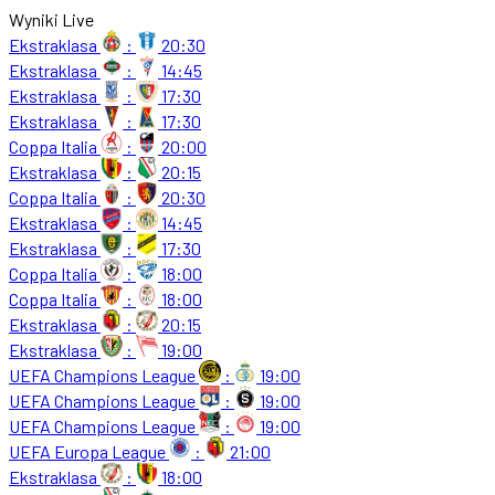
Wyniki Live
Ekstraklasa
:
20:30
Ekstraklasa
:
14:45
Ekstraklasa
:
17:30
Ekstraklasa
:
17:30
Coppa Italia
:
20:00
Ekstraklasa
:
20:15
Coppa Italia
:
20:30
Ekstraklasa
:
14:45
Ekstraklasa
:
17:30
Coppa Italia
:
18:00
Coppa Italia
:
18:00
Ekstraklasa
:
20:15
Ekstraklasa
:
19:00
UEFA Champions League
:
19:00
UEFA Champions League
:
19:00
UEFA Champions League
:
19:00
UEFA Europa League
:
21:00
Ekstraklasa
:
18:00