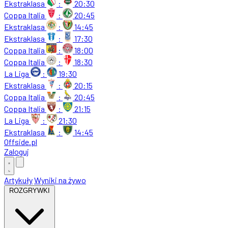
Ekstraklasa
:
20:30
Coppa Italia
:
20:45
Ekstraklasa
:
14:45
Ekstraklasa
:
17:30
Coppa Italia
:
18:00
Coppa Italia
:
18:30
La Liga
:
19:30
Ekstraklasa
:
20:15
Coppa Italia
:
20:45
Coppa Italia
:
21:15
La Liga
:
21:30
Ekstraklasa
:
14:45
Offside
.
pl
Zaloguj
Artykuły
Wyniki na żywo
ROZGRYWKI