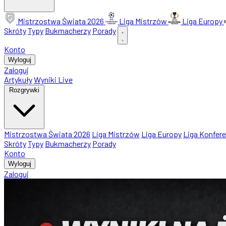
Mistrzostwa Świata 2026
Liga Mistrzów
Liga Europy
Skróty
Typy
Bukmacherzy
Porady
Konto
Wyloguj
Zaloguj
Artykuły
Wyniki Live
Rozgrywki
Mistrzostwa Świata 2026
Liga Mistrzów
Liga Europy
Liga Konfere
Skróty
Typy
Bukmacherzy
Porady
Konto
Wyloguj
Zaloguj