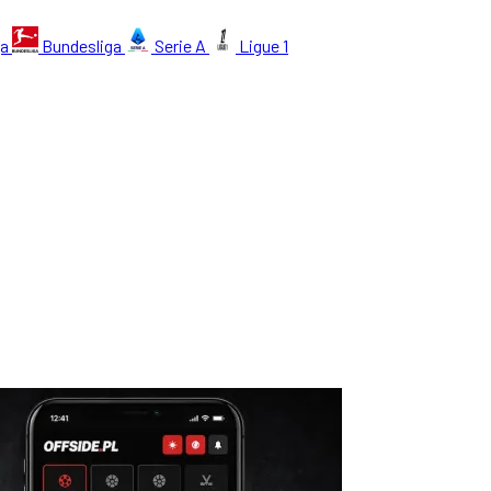
ga
Bundesliga
Serie A
Ligue 1