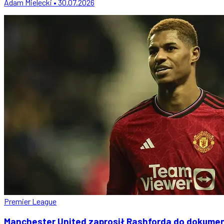
Adam Mielecki • 30.07.2026
Premier League
Manchester United zaprosił Rashforda do dokumen