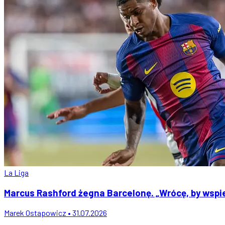
La Liga
Marcus Rashford żegna Barcelonę. „Wrócę, by wspi
Marek Ostapowicz • 31.07.2026