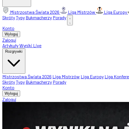
Mistrzostwa Świata 2026
Liga Mistrzów
Liga Europy
Skróty
Typy
Bukmacherzy
Porady
Konto
Wyloguj
Zaloguj
Artykuły
Wyniki Live
Rozgrywki
Mistrzostwa Świata 2026
Liga Mistrzów
Liga Europy
Liga Konfere
Skróty
Typy
Bukmacherzy
Porady
Konto
Wyloguj
Zaloguj