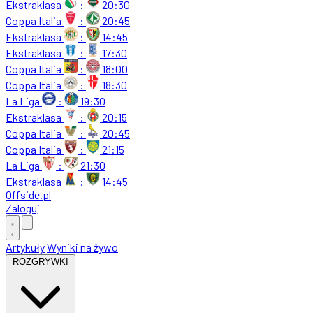
Ekstraklasa
:
20:30
Coppa Italia
:
20:45
Ekstraklasa
:
14:45
Ekstraklasa
:
17:30
Coppa Italia
:
18:00
Coppa Italia
:
18:30
La Liga
:
19:30
Ekstraklasa
:
20:15
Coppa Italia
:
20:45
Coppa Italia
:
21:15
La Liga
:
21:30
Ekstraklasa
:
14:45
Offside
.
pl
Zaloguj
Artykuły
Wyniki na żywo
ROZGRYWKI