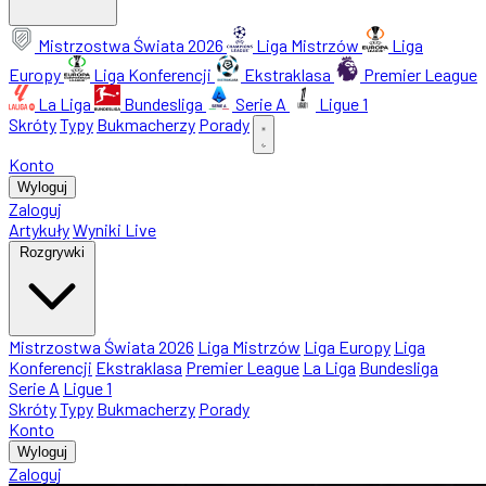
Mistrzostwa Świata 2026
Liga Mistrzów
Liga
Europy
Liga Konferencji
Ekstraklasa
Premier League
La Liga
Bundesliga
Serie A
Ligue 1
Skróty
Typy
Bukmacherzy
Porady
Konto
Wyloguj
Zaloguj
Artykuły
Wyniki Live
Rozgrywki
Mistrzostwa Świata 2026
Liga Mistrzów
Liga Europy
Liga
Konferencji
Ekstraklasa
Premier League
La Liga
Bundesliga
Serie A
Ligue 1
Skróty
Typy
Bukmacherzy
Porady
Konto
Wyloguj
Zaloguj