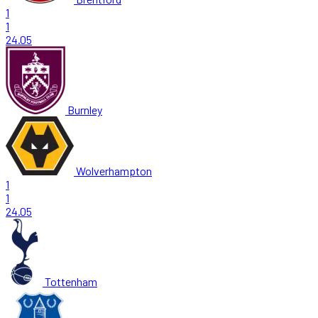
1
1
24.05
Burnley
Wolverhampton
1
1
24.05
Tottenham