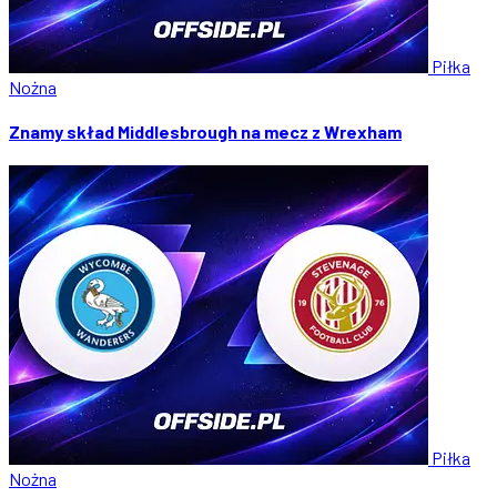
Piłka
Nożna
Znamy skład Middlesbrough na mecz z Wrexham
Piłka
Nożna