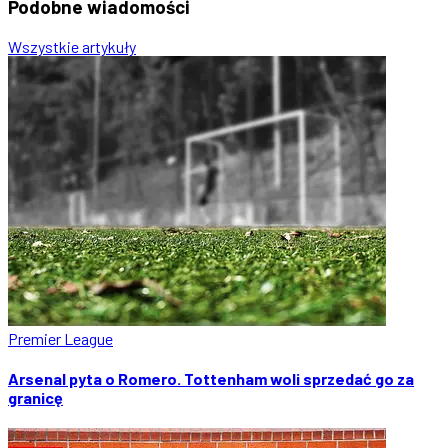
Podobne
wiadomości
Wszystkie artykuły
Premier League
Arsenal pyta o Romero. Tottenham woli sprzedać go za
granicę