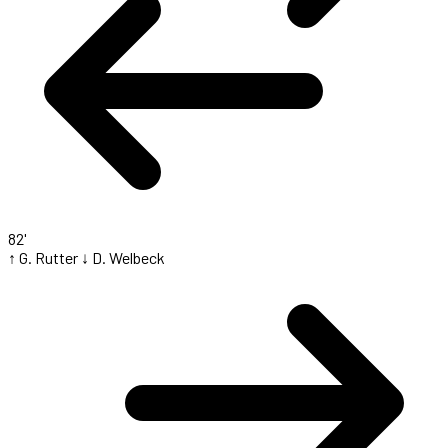
82'
↑ G. Rutter
↓ D. Welbeck