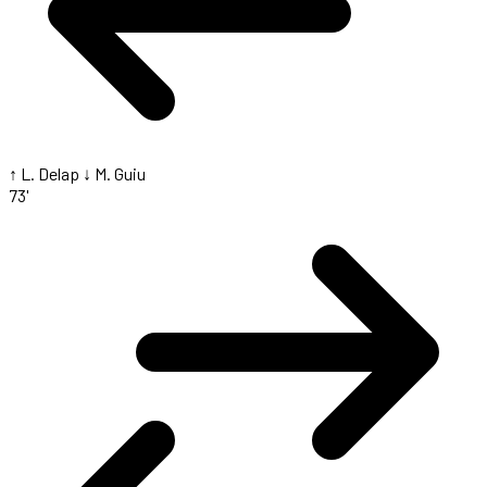
↑ L. Delap
↓ M. Guiu
73'