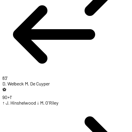
83'
D. Welbeck
M. De Cuyper
⚽
90+1'
↑ J. Hinshelwood
↓ M. O'Riley