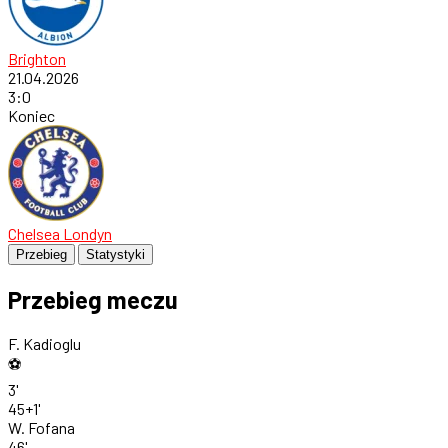
Brighton
21.04.2026
3
:
0
Koniec
Chelsea Londyn
Przebieg
Statystyki
Przebieg meczu
F. Kadioglu
⚽
3'
45+1'
W. Fofana
46'