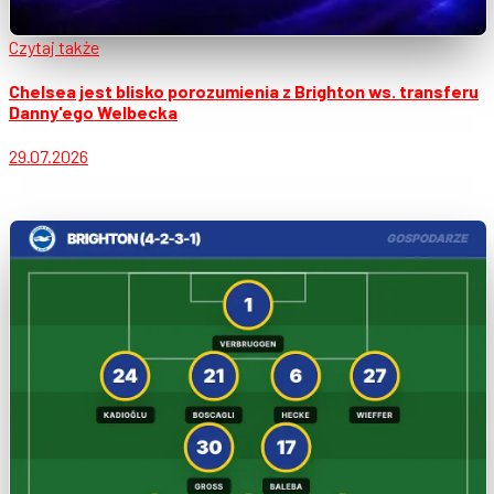
Czytaj także
Chelsea jest blisko porozumienia z Brighton ws. transferu
Danny'ego Welbecka
29.07.2026