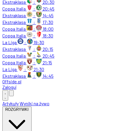
Ekstraklasa
:
20:30
Coppa Italia
:
20:45
Ekstraklasa
:
14:45
Ekstraklasa
:
17:30
Coppa Italia
:
18:00
Coppa Italia
:
18:30
La Liga
:
19:30
Ekstraklasa
:
20:15
Coppa Italia
:
20:45
Coppa Italia
:
21:15
La Liga
:
21:30
Ekstraklasa
:
14:45
Offside
.
pl
Zaloguj
Artykuły
Wyniki na żywo
ROZGRYWKI