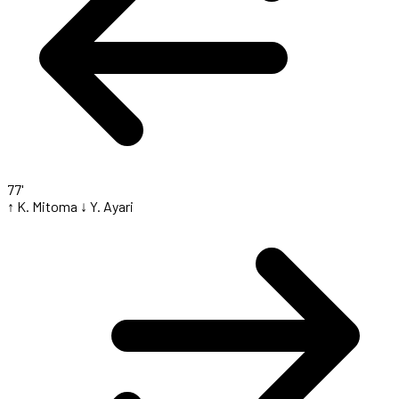
77'
↑ K. Mitoma
↓ Y. Ayari