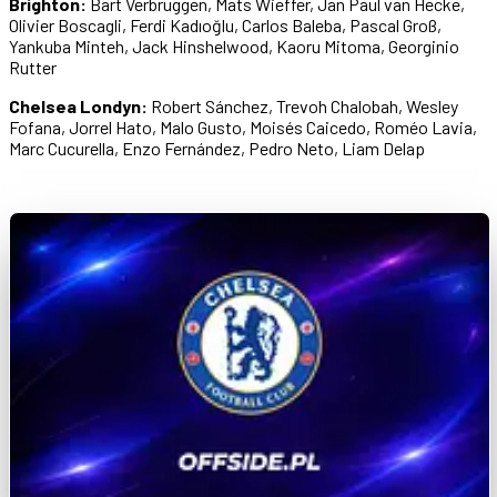
Brighton:
Bart Verbruggen, Mats Wieffer, Jan Paul van Hecke,
Olivier Boscagli, Ferdi Kadıoğlu, Carlos Baleba, Pascal Groß,
Yankuba Minteh, Jack Hinshelwood, Kaoru Mitoma, Georginio
Rutter
Chelsea Londyn:
Robert Sánchez, Trevoh Chalobah, Wesley
Fofana, Jorrel Hato, Malo Gusto, Moisés Caicedo, Roméo Lavia,
Marc Cucurella, Enzo Fernández, Pedro Neto, Liam Delap