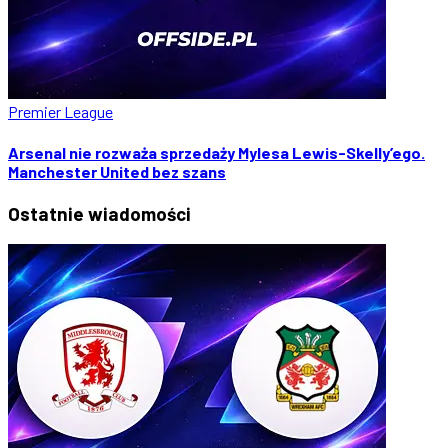
Premier League
Arsenal nie rozważa sprzedaży Mylesa Lewis-Skelly’ego.
Manchester United bez szans
Ostatnie
wiadomości