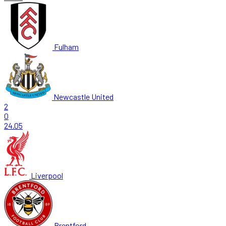
Fulham
Newcastle United
2
0
24.05
Liverpool
Brentford