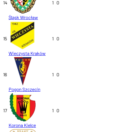
14
1
0
Śląsk Wrocław
15
1
0
Wieczysta Kraków
16
1
0
Pogon Szczecin
17
1
0
Korona Kielce