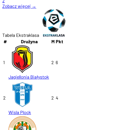
2
Zobacz więcej →
Tabela Ekstraklasa
#
Drużyna
M
Pkt
1
2
6
Jagiellonia Białystok
2
2
4
Wisla Plock