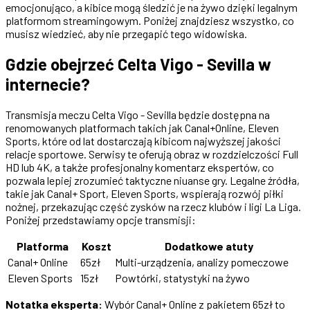
emocjonująco, a kibice mogą śledzić je na żywo dzięki legalnym
platformom streamingowym. Poniżej znajdziesz wszystko, co
musisz wiedzieć, aby nie przegapić tego widowiska.
Gdzie obejrzeć Celta Vigo - Sevilla w
internecie?
Transmisja meczu Celta Vigo - Sevilla będzie dostępna na
renomowanych platformach takich jak Canal+Online, Eleven
Sports, które od lat dostarczają kibicom najwyższej jakości
relacje sportowe. Serwisy te oferują obraz w rozdzielczości Full
HD lub 4K, a także profesjonalny komentarz ekspertów, co
pozwala lepiej zrozumieć taktyczne niuanse gry. Legalne źródła,
takie jak Canal+ Sport, Eleven Sports, wspierają rozwój piłki
nożnej, przekazując część zysków na rzecz klubów i ligi La Liga.
Poniżej przedstawiamy opcje transmisji:
Platforma
Koszt
Dodatkowe atuty
Canal+ Online
65zł
Multi-urządzenia, analizy pomeczowe
Eleven Sports
15zł
Powtórki, statystyki na żywo
Notatka eksperta:
Wybór Canal+ Online z pakietem 65zł to