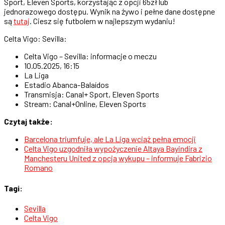
Sport, Eleven Sports, korzystając z opcji 65zł lub
jednorazowego dostępu. Wynik na żywo i pełne dane dostępne
są
tutaj
. Ciesz się futbolem w najlepszym wydaniu!
Celta Vigo: Sevilla:
Celta Vigo – Sevilla: informacje o meczu
10.05.2025, 16:15
La Liga
Estadio Abanca-Balaídos
Transmisja: Canal+ Sport, Eleven Sports
Stream: Canal+Online, Eleven Sports
Czytaj także:
Barcelona triumfuje, ale La Liga wciąż pełna emocji
Celta Vigo uzgodniła wypożyczenie Altaya Bayindira z
Manchesteru United z opcją wykupu – informuje Fabrizio
Romano
Tagi:
Sevilla
Celta Vigo