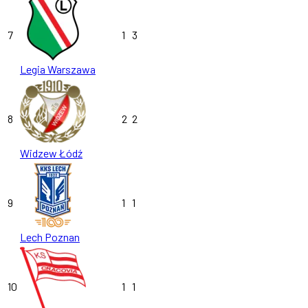
7
1
3
Legia Warszawa
8
2
2
Widzew Łódź
9
1
1
Lech Poznan
10
1
1