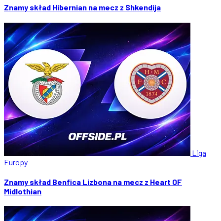
Znamy skład Hibernian na mecz z Shkendija
Liga
Europy
Znamy skład Benfica Lizbona na mecz z Heart OF
Midlothian