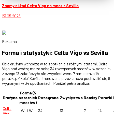
Znamy skład Celta Vigo na mecz z Sevilla
23.05.2026
Reklama
Forma i statystyki: Celta Vigo vs Sevilla
Obie drużyny wchodzą w to spotkanie z różnymi atutami. Celta
Vigo pod wodzą ma za sobą 34 rozegranych meczów w sezonie,
z czego 13 zakończyło się zwycięstwem, 7 remisem, a 14
porażką. Z kolei Sevilla, trenowana przez , może pochwalić się 9
wygranymi w 34 spotkaniach. Poniżej pełna analiza:
Forma (5
Drużyna
ostatnich
Rozegrane
Zwycięstwa
Remisy
Porażki
meczów)
Celta
LWLLW
34
13
7
14
Vigo