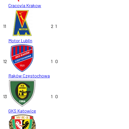
Cracovia Krakow
11
2
1
Motor Lublin
12
1
0
Raków Częstochowa
13
1
0
GKS Katowice