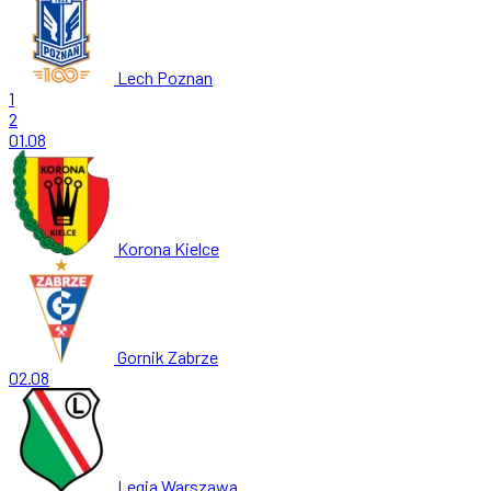
Lech Poznan
1
2
01.08
Korona Kielce
Gornik Zabrze
02.08
Legia Warszawa