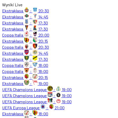
Wyniki Live
Ekstraklasa
:
20:30
Ekstraklasa
:
14:45
Ekstraklasa
:
17:30
Ekstraklasa
:
17:30
Coppa Italia
:
20:00
Ekstraklasa
:
20:15
Coppa Italia
:
20:30
Ekstraklasa
:
14:45
Ekstraklasa
:
17:30
Coppa Italia
:
18:00
Coppa Italia
:
18:00
Ekstraklasa
:
20:15
Ekstraklasa
:
19:00
UEFA Champions League
:
19:00
UEFA Champions League
:
19:00
UEFA Champions League
:
19:00
UEFA Europa League
:
21:00
Ekstraklasa
:
18:00