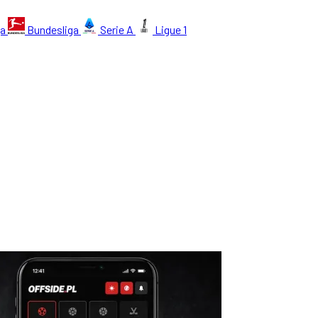
ga
Bundesliga
Serie A
Ligue 1