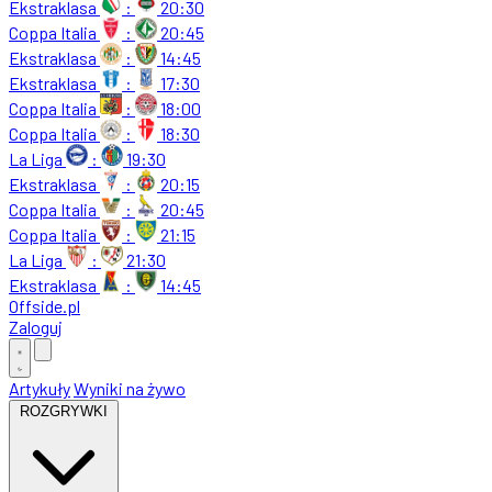
Ekstraklasa
:
20:30
Coppa Italia
:
20:45
Ekstraklasa
:
14:45
Ekstraklasa
:
17:30
Coppa Italia
:
18:00
Coppa Italia
:
18:30
La Liga
:
19:30
Ekstraklasa
:
20:15
Coppa Italia
:
20:45
Coppa Italia
:
21:15
La Liga
:
21:30
Ekstraklasa
:
14:45
Offside
.
pl
Zaloguj
Artykuły
Wyniki na żywo
ROZGRYWKI