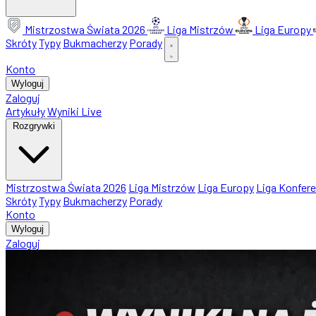
Mistrzostwa Świata 2026
Liga Mistrzów
Liga Europy
Skróty
Typy
Bukmacherzy
Porady
Konto
Wyloguj
Zaloguj
Artykuły
Wyniki Live
Rozgrywki
Mistrzostwa Świata 2026
Liga Mistrzów
Liga Europy
Liga Konfere
Skróty
Typy
Bukmacherzy
Porady
Konto
Wyloguj
Zaloguj