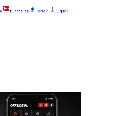
ga
Bundesliga
Serie A
Ligue 1