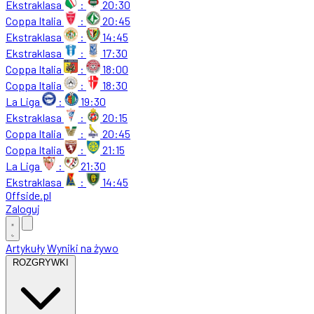
Ekstraklasa
:
20:30
Coppa Italia
:
20:45
Ekstraklasa
:
14:45
Ekstraklasa
:
17:30
Coppa Italia
:
18:00
Coppa Italia
:
18:30
La Liga
:
19:30
Ekstraklasa
:
20:15
Coppa Italia
:
20:45
Coppa Italia
:
21:15
La Liga
:
21:30
Ekstraklasa
:
14:45
Offside
.
pl
Zaloguj
Artykuły
Wyniki na żywo
ROZGRYWKI