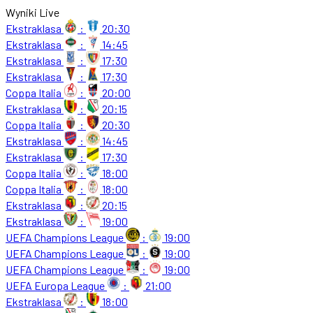
Wyniki Live
Ekstraklasa
:
20:30
Ekstraklasa
:
14:45
Ekstraklasa
:
17:30
Ekstraklasa
:
17:30
Coppa Italia
:
20:00
Ekstraklasa
:
20:15
Coppa Italia
:
20:30
Ekstraklasa
:
14:45
Ekstraklasa
:
17:30
Coppa Italia
:
18:00
Coppa Italia
:
18:00
Ekstraklasa
:
20:15
Ekstraklasa
:
19:00
UEFA Champions League
:
19:00
UEFA Champions League
:
19:00
UEFA Champions League
:
19:00
UEFA Europa League
:
21:00
Ekstraklasa
:
18:00