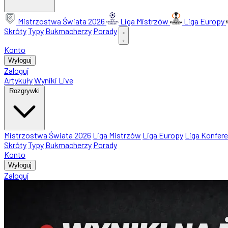
Mistrzostwa Świata 2026
Liga Mistrzów
Liga Europy
Skróty
Typy
Bukmacherzy
Porady
Konto
Wyloguj
Zaloguj
Artykuły
Wyniki Live
Rozgrywki
Mistrzostwa Świata 2026
Liga Mistrzów
Liga Europy
Liga Konfere
Skróty
Typy
Bukmacherzy
Porady
Konto
Wyloguj
Zaloguj