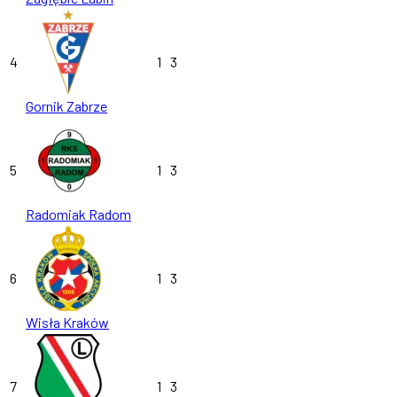
4
1
3
Gornik Zabrze
5
1
3
Radomiak Radom
6
1
3
Wisła Kraków
7
1
3