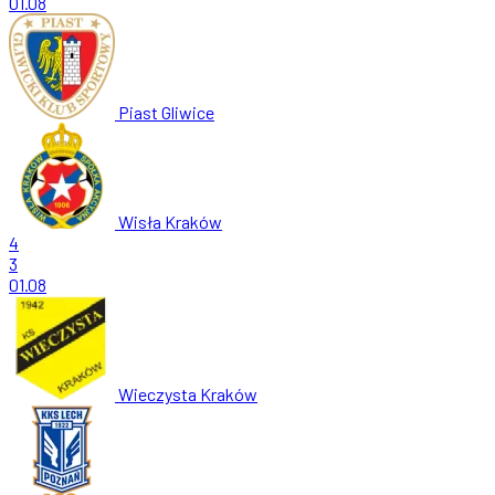
01.08
Piast Gliwice
Wisła Kraków
4
3
01.08
Wieczysta Kraków