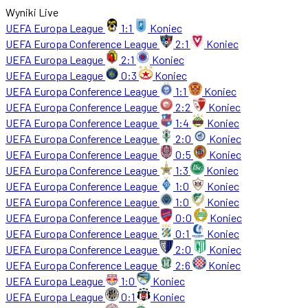
Wyniki Live
UEFA Europa League
1:1
Koniec
UEFA Europa Conference League
2:1
Koniec
UEFA Europa League
2:1
Koniec
UEFA Europa League
0:3
Koniec
UEFA Europa Conference League
1:1
Koniec
UEFA Europa Conference League
2:2
Koniec
UEFA Europa Conference League
1:4
Koniec
UEFA Europa Conference League
2:0
Koniec
UEFA Europa Conference League
0:5
Koniec
UEFA Europa Conference League
1:3
Koniec
UEFA Europa Conference League
1:0
Koniec
UEFA Europa Conference League
1:0
Koniec
UEFA Europa Conference League
0:0
Koniec
UEFA Europa Conference League
0:1
Koniec
UEFA Europa Conference League
2:0
Koniec
UEFA Europa Conference League
2:6
Koniec
UEFA Europa League
1:0
Koniec
UEFA Europa League
0:1
Koniec