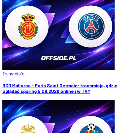
Transmisje
RCD Mallorca - Paris Saint Germain: transmisja, gdzie
oglądać sparing 5.08.2026 online i w TV?