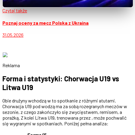
Czytaj także
Poznaj oceny za mecz Polska z Ukraina
31.05.2026
Reklama
Forma i statystyki: Chorwacja U19 vs
Litwa U19
Obie drużyny wchodzą w to spotkanie z różnymi atutami.
Chorwacja U19 pod wodzą ma za sobą rozegranych meczów w
sezonie, z czego zakończyło się zwycięstwem, remisem, a
porażką. Z kolei Litwa U19, trenowana przez , może pochwalić
się wygranymi w spotkaniach. Poniżej pełna analiza:
Forma (5