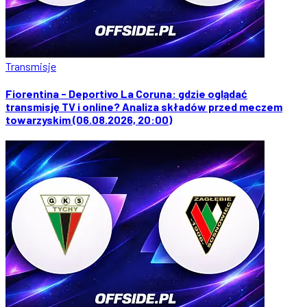
Transmisje
Fiorentina - Deportivo La Coruna: gdzie oglądać
transmisję TV i online? Analiza składów przed meczem
towarzyskim (06.08.2026, 20:00)