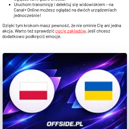
Uruchom transmisję i delektuj się widowiskiem – na
Canal+ Online możesz oglądać na dwóch urządzeniach
jednocześnie!
Dzięki tym krokom masz pewność, że nie ominie Cię ani jedna
akcja. Warto też sprawdzić
opcje zakładów
, jeśli chcesz
dodatkowo podkręcić emocje.