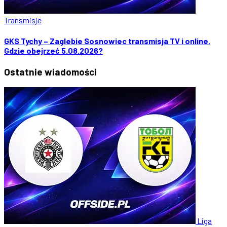
Transmisje
GKS Tychy – Zaglebie Sosnowiec transmisja TV i online.
Gdzie obejrzeć 5.08.2026?
Ostatnie
wiadomości
Liga