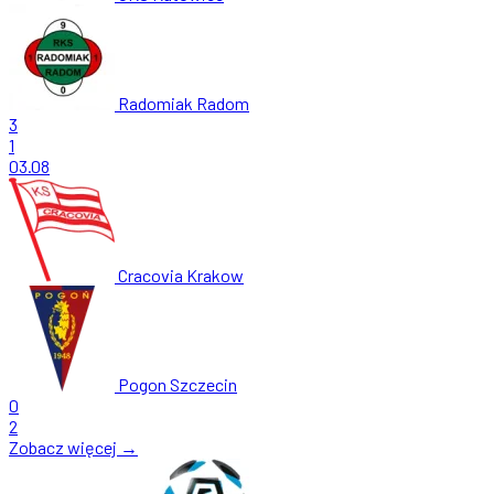
Radomiak Radom
3
1
03.08
Cracovia Krakow
Pogon Szczecin
0
2
Zobacz więcej →