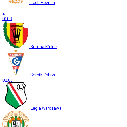
Lech Poznan
1
2
01.08
Korona Kielce
Gornik Zabrze
02.08
Legia Warszawa