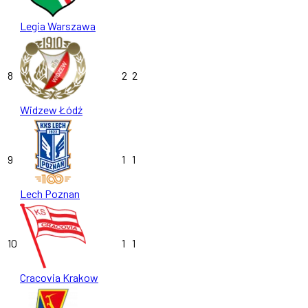
Legia Warszawa
8
2
2
Widzew Łódź
9
1
1
Lech Poznan
10
1
1
Cracovia Krakow