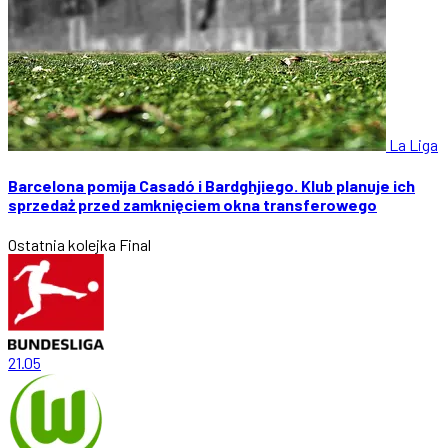
La Liga
Barcelona pomija Casadó i Bardghjiego. Klub planuje ich
sprzedaż przed zamknięciem okna transferowego
Ostatnia kolejka
Final
21.05