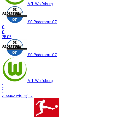
VfL Wolfsburg
SC Paderborn 07
0
0
25.05
SC Paderborn 07
VfL Wolfsburg
1
1
Zobacz więcej →