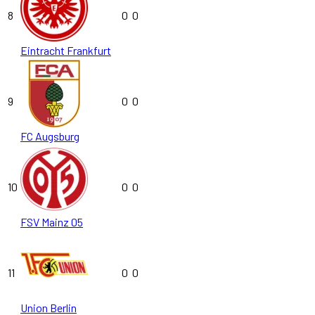
8
0
0
Eintracht Frankfurt
9
0
0
FC Augsburg
10
0
0
FSV Mainz 05
11
0
0
Union Berlin