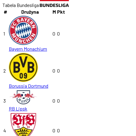
Tabela Bundesliga
#
Drużyna
M
Pkt
1
0
0
Bayern Monachium
2
0
0
Borussia Dortmund
3
0
0
RB Lipsk
4
0
0