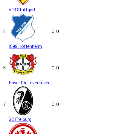
VfB Stuttgart
5
0
0
1899 Hoffenheim
6
0
0
Bayer 04 Leverkusen
7
0
0
SC Freiburg