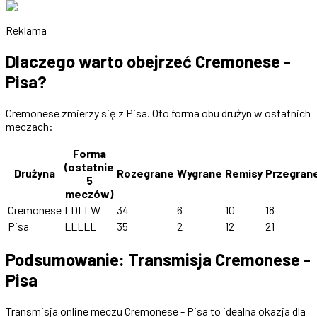
Reklama
Dlaczego warto obejrzeć Cremonese -
Pisa?
Cremonese zmierzy się z Pisa. Oto forma obu drużyn w ostatnich
meczach:
Forma
(ostatnie
Drużyna
Rozegrane
Wygrane
Remisy
Przegran
5
meczów)
Cremonese
LDLLW
34
6
10
18
Pisa
LLLLL
35
2
12
21
Podsumowanie: Transmisja Cremonese -
Pisa
Transmisja online meczu Cremonese - Pisa to idealna okazja dla