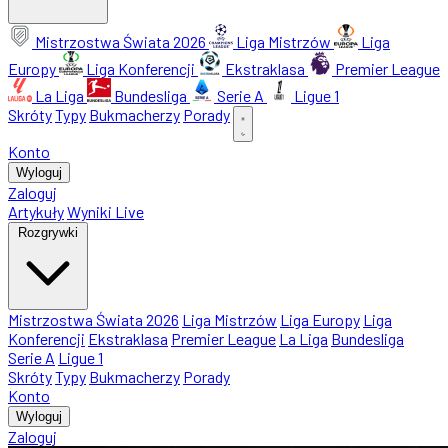
Mistrzostwa Świata 2026
Liga Mistrzów
Liga
Europy
Liga Konferencji
Ekstraklasa
Premier League
La Liga
Bundesliga
Serie A
Ligue 1
Skróty
Typy
Bukmacherzy
Porady
Konto
Wyloguj
Zaloguj
Artykuły
Wyniki Live
Rozgrywki
Mistrzostwa Świata 2026
Liga Mistrzów
Liga Europy
Liga
Konferencji
Ekstraklasa
Premier League
La Liga
Bundesliga
Serie A
Ligue 1
Skróty
Typy
Bukmacherzy
Porady
Konto
Wyloguj
Zaloguj