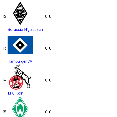
12
0
0
Borussia M'gladbach
13
0
0
Hamburger SV
14
0
0
1.FC Köln
15
0
0