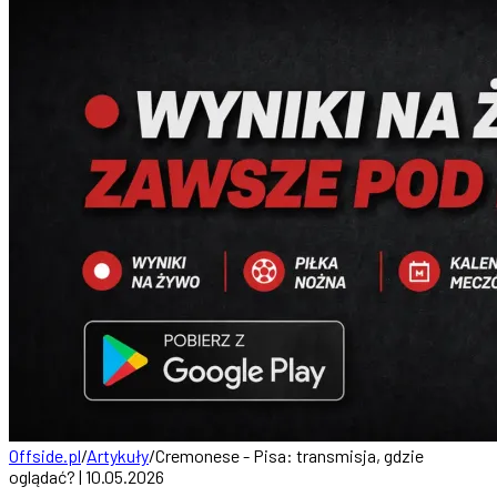
Offside.pl
/
Artykuły
/
Cremonese - Pisa: transmisja, gdzie
oglądać? | 10.05.2026