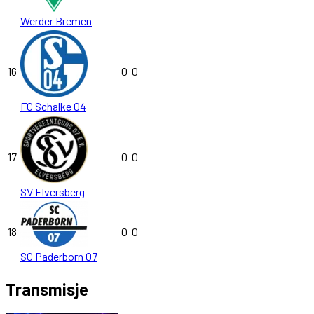
Werder Bremen
16
0
0
FC Schalke 04
17
0
0
SV Elversberg
18
0
0
SC Paderborn 07
Transmisje