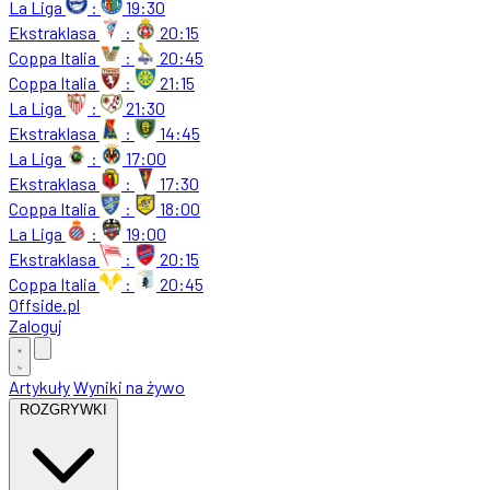
La Liga
:
19:30
Ekstraklasa
:
20:15
Coppa Italia
:
20:45
Coppa Italia
:
21:15
La Liga
:
21:30
Ekstraklasa
:
14:45
La Liga
:
17:00
Ekstraklasa
:
17:30
Coppa Italia
:
18:00
La Liga
:
19:00
Ekstraklasa
:
20:15
Coppa Italia
:
20:45
Offside
.
pl
Zaloguj
Artykuły
Wyniki na żywo
ROZGRYWKI