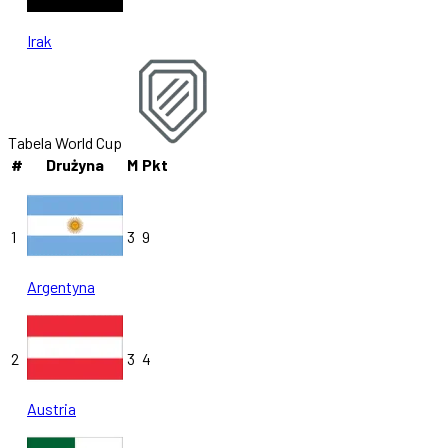
Irak
Tabela World Cup
#
Drużyna
M
Pkt
1
3
9
Argentyna
2
3
4
Austria