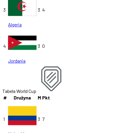
3
3
4
Algeria
4
3
0
Jordania
Tabela World Cup
#
Drużyna
M
Pkt
1
3
7