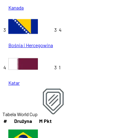
Kanada
3
3
4
Bośnia i Hercegowina
4
3
1
Katar
Tabela World Cup
#
Drużyna
M
Pkt