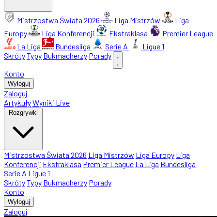
Mistrzostwa Świata 2026
Liga Mistrzów
Liga
Europy
Liga Konferencji
Ekstraklasa
Premier League
La Liga
Bundesliga
Serie A
Ligue 1
Skróty
Typy
Bukmacherzy
Porady
Konto
Wyloguj
Zaloguj
Artykuły
Wyniki Live
Rozgrywki
Mistrzostwa Świata 2026
Liga Mistrzów
Liga Europy
Liga
Konferencji
Ekstraklasa
Premier League
La Liga
Bundesliga
Serie A
Ligue 1
Skróty
Typy
Bukmacherzy
Porady
Konto
Wyloguj
Zaloguj