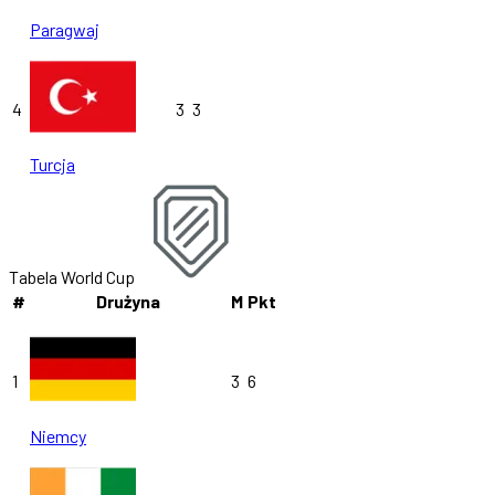
Paragwaj
4
3
3
Turcja
Tabela World Cup
#
Drużyna
M
Pkt
1
3
6
Niemcy