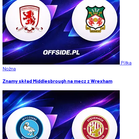
Piłka
Nożna
Znamy skład Middlesbrough na mecz z Wrexham