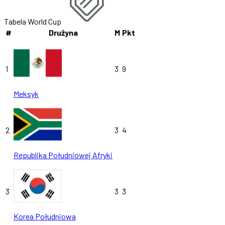
Tabela World Cup
#
Drużyna
M
Pkt
1
3
9
Meksyk
2
3
4
Republika Południowej Afryki
3
3
3
Korea Południowa