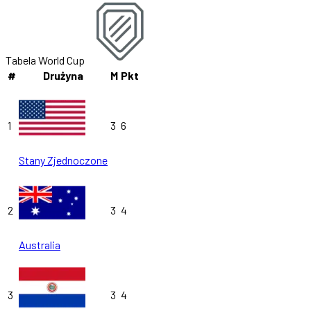
Tabela World Cup
#
Drużyna
M
Pkt
1
3
6
Stany Zjednoczone
2
3
4
Australia
3
3
4