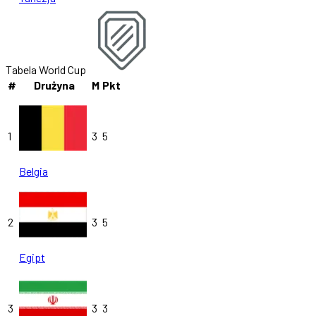
Tabela World Cup
#
Drużyna
M
Pkt
1
3
5
Belgia
2
3
5
Egipt
3
3
3