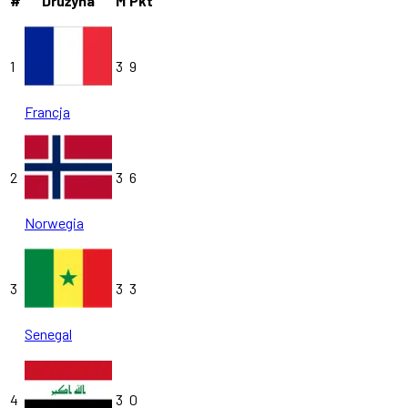
#
Drużyna
M
Pkt
1
3
9
Francja
2
3
6
Norwegia
3
3
3
Senegal
4
3
0