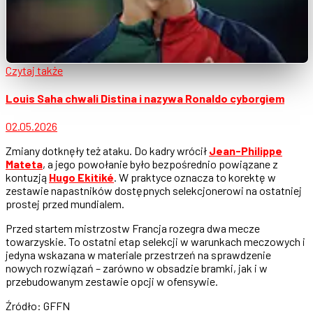
Czytaj także
Louis Saha chwali Distina i nazywa Ronaldo cyborgiem
02.05.2026
Zmiany dotknęły też ataku. Do kadry wrócił
Jean-Philippe
Mateta
, a jego powołanie było bezpośrednio powiązane z
kontuzją
Hugo Ekitiké
. W praktyce oznacza to korektę w
zestawie napastników dostępnych selekcjonerowi na ostatniej
prostej przed mundialem.
Przed startem mistrzostw Francja rozegra dwa mecze
towarzyskie. To ostatni etap selekcji w warunkach meczowych i
jedyna wskazana w materiale przestrzeń na sprawdzenie
nowych rozwiązań – zarówno w obsadzie bramki, jak i w
przebudowanym zestawie opcji w ofensywie.
Źródło: GFFN