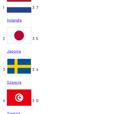
1
3
7
Holandia
2
3
5
Japonia
3
3
4
Szwecja
4
3
0
Tunezja