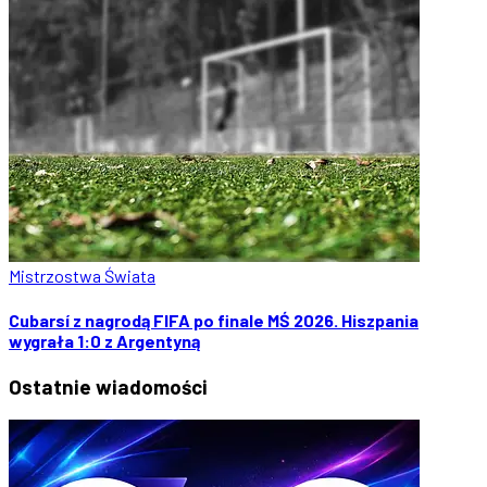
Mistrzostwa Świata
Cubarsí z nagrodą FIFA po finale MŚ 2026. Hiszpania
wygrała 1:0 z Argentyną
Ostatnie
wiadomości