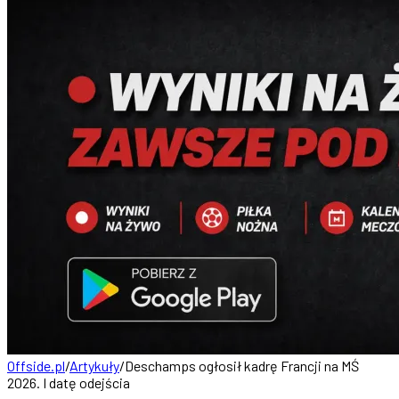
Offside.pl
/
Artykuły
/
Deschamps ogłosił kadrę Francji na MŚ
2026. I datę odejścia