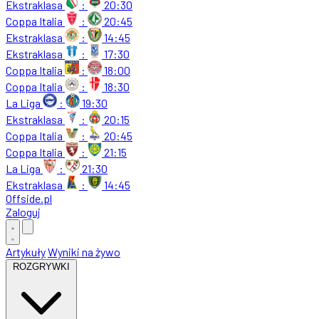
Ekstraklasa
:
20:30
Coppa Italia
:
20:45
Ekstraklasa
:
14:45
Ekstraklasa
:
17:30
Coppa Italia
:
18:00
Coppa Italia
:
18:30
La Liga
:
19:30
Ekstraklasa
:
20:15
Coppa Italia
:
20:45
Coppa Italia
:
21:15
La Liga
:
21:30
Ekstraklasa
:
14:45
Offside
.
pl
Zaloguj
Artykuły
Wyniki na żywo
ROZGRYWKI