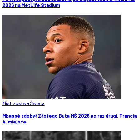
2026 na MetLife Stadium
Mistrzostwa Świata
Mbappé zdobył Złotego Buta MŚ 2026 po raz drugi. Francja
4. miejsce