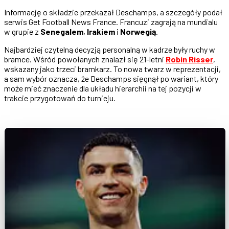
Informację o składzie przekazał Deschamps, a szczegóły podał
serwis Get Football News France. Francuzi zagrają na mundialu
w grupie z
Senegalem
,
Irakiem
i
Norwegią
.
Najbardziej czytelną decyzją personalną w kadrze były ruchy w
bramce. Wśród powołanych znalazł się 21-letni
Robin Risser
,
wskazany jako trzeci bramkarz. To nowa twarz w reprezentacji,
a sam wybór oznacza, że Deschamps sięgnął po wariant, który
może mieć znaczenie dla układu hierarchii na tej pozycji w
trakcie przygotowań do turnieju.