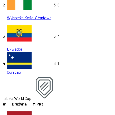
2
3
6
Wybrzeże Kości Słoniowej
3
3
4
Ekwador
4
3
1
Curacao
Tabela World Cup
#
Drużyna
M
Pkt