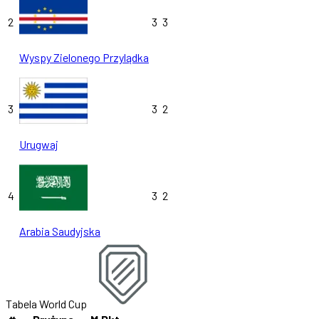
2
3
3
Wyspy Zielonego Przylądka
3
3
2
Urugwaj
4
3
2
Arabia Saudyjska
Tabela World Cup