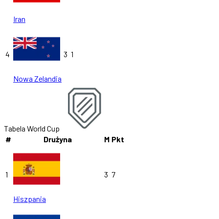
Iran
4
3
1
Nowa Zelandia
Tabela World Cup
#
Drużyna
M
Pkt
1
3
7
Hiszpania