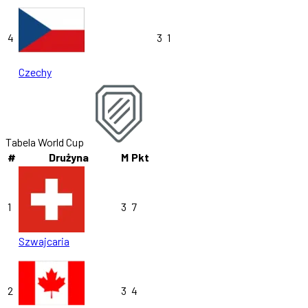
4
3
1
Czechy
Tabela World Cup
#
Drużyna
M
Pkt
1
3
7
Szwajcaria
2
3
4