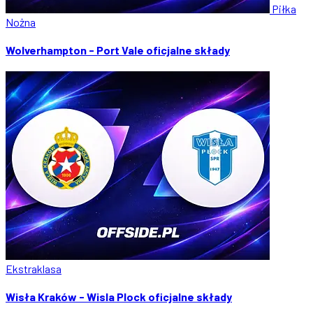
Piłka
Nożna
Wolverhampton - Port Vale oficjalne składy
Ekstraklasa
Wisła Kraków - Wisla Plock oficjalne składy