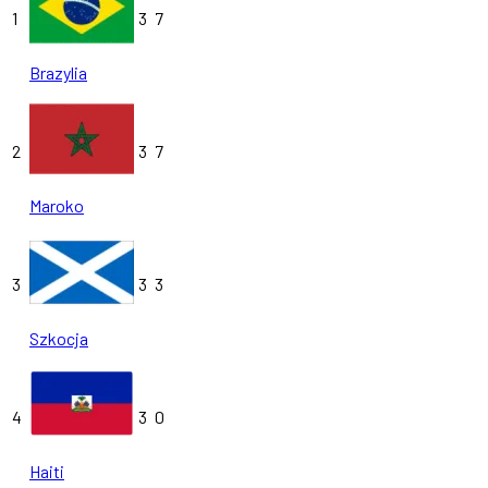
1
3
7
Brazylia
2
3
7
Maroko
3
3
3
Szkocja
4
3
0
Haiti