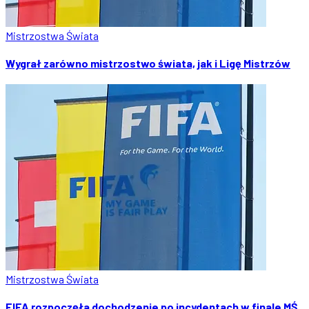
Mistrzostwa Świata
Wygrał zarówno mistrzostwo świata, jak i Ligę Mistrzów
Mistrzostwa Świata
FIFA rozpoczęła dochodzenie po incydentach w finale MŚ