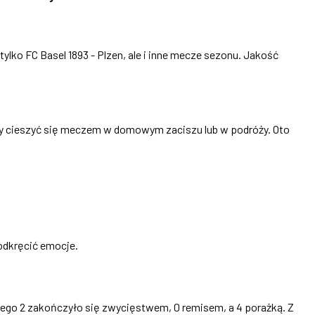
ylko FC Basel 1893 - Plzen, ale i inne mecze sezonu. Jakość
 aby cieszyć się meczem w domowym zaciszu lub w podróży. Oto
odkręcić emocje.
zego 2 zakończyło się zwycięstwem, 0 remisem, a 4 porażką. Z