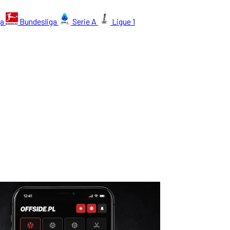
ga
Bundesliga
Serie A
Ligue 1