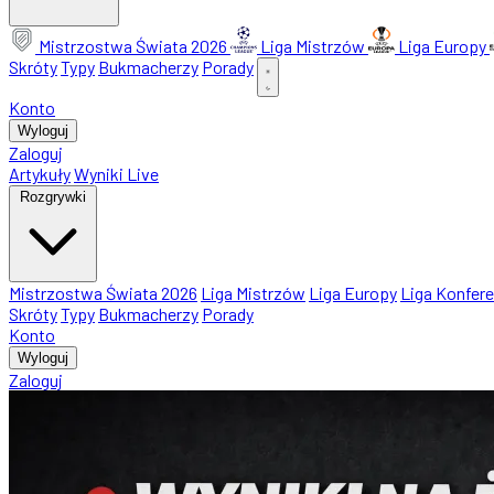
Mistrzostwa Świata 2026
Liga Mistrzów
Liga Europy
Skróty
Typy
Bukmacherzy
Porady
Konto
Wyloguj
Zaloguj
Artykuły
Wyniki Live
Rozgrywki
Mistrzostwa Świata 2026
Liga Mistrzów
Liga Europy
Liga Konfere
Skróty
Typy
Bukmacherzy
Porady
Konto
Wyloguj
Zaloguj