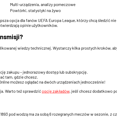
Multi-urządzenia, analizy pomeczowe
Powtórki, statystyki na żywo
psza opcja dla fanów UEFA Europa League, którzy chcą śledzić nie t
otwierdzają opinie użytkowników.
nsmisji?
mplikowanej wiedzy technicznej. Wystarczy kilka prostych kroków,
opcję zakupu – jednorazowy dostęp lub subskrypcję.
dać tam, gdzie chcesz.
 Online możesz oglądać na dwóch urządzeniach jednocześnie!
ja. Warto też sprawdzić
opcje zakładów
, jeśli chcesz dodatkowo p
l 1893 pod wodzą ma za sobą 6 rozegranych meczów w sezonie, z c