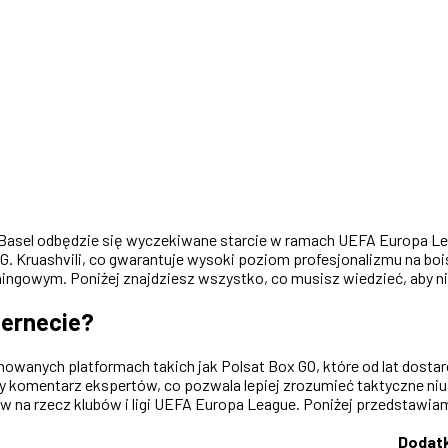
w Basel odbędzie się wyczekiwane starcie w ramach UEFA Europa Lea
 G. Kruashvili, co gwarantuje wysoki poziom profesjonalizmu na bo
mingowym. Poniżej znajdziesz wszystko, co musisz wiedzieć, aby n
ternecie?
owanych platformach takich jak Polsat Box GO, które od lat dostarc
lny komentarz ekspertów, co pozwala lepiej zrozumieć taktyczne niua
w na rzecz klubów i ligi UEFA Europa League. Poniżej przedstawiam
Dodat