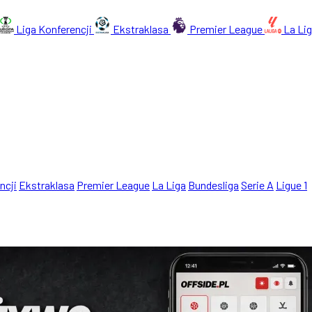
Liga Konferencji
Ekstraklasa
Premier League
La Li
ncji
Ekstraklasa
Premier League
La Liga
Bundesliga
Serie A
Ligue 1