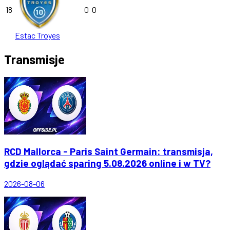
18
0
0
Estac Troyes
Transmisje
RCD Mallorca - Paris Saint Germain: transmisja,
gdzie oglądać sparing 5.08.2026 online i w TV?
2026-08-06