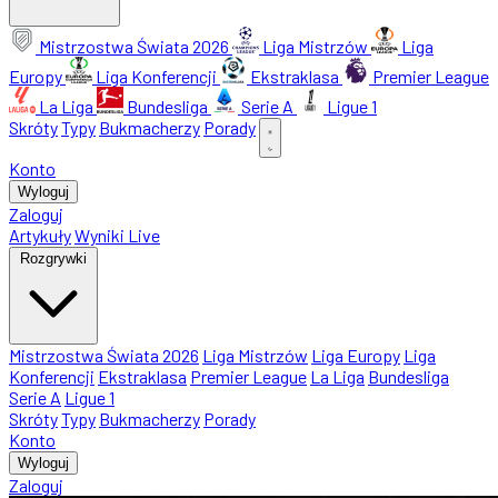
Mistrzostwa Świata 2026
Liga Mistrzów
Liga
Europy
Liga Konferencji
Ekstraklasa
Premier League
La Liga
Bundesliga
Serie A
Ligue 1
Skróty
Typy
Bukmacherzy
Porady
Konto
Wyloguj
Zaloguj
Artykuły
Wyniki Live
Rozgrywki
Mistrzostwa Świata 2026
Liga Mistrzów
Liga Europy
Liga
Konferencji
Ekstraklasa
Premier League
La Liga
Bundesliga
Serie A
Ligue 1
Skróty
Typy
Bukmacherzy
Porady
Konto
Wyloguj
Zaloguj