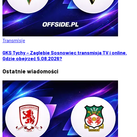
Transmisje
GKS Tychy – Zaglebie Sosnowiec transmisja TV i online.
Gdzie obejrzeć 5.08.2026?
Ostatnie
wiadomości