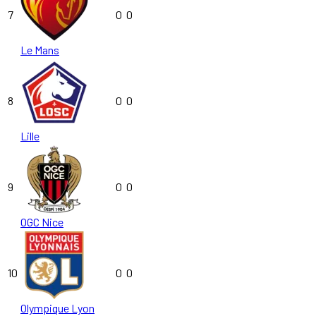
7
0
0
Le Mans
8
0
0
Lille
9
0
0
OGC Nice
10
0
0
Olympique Lyon