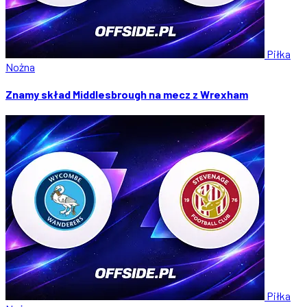
Piłka
Nożna
Znamy skład Middlesbrough na mecz z Wrexham
Piłka