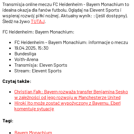
Transmisja online meczu FC Heidenheim - Bayern Monachium to
idealna okazja dla fanów futbolu. Oglądaj na Elevent Sports i
wspieraj rozwój piłki nożnej. Aktualny wynik: : (jeśli dostępny).
Śledź na żywo
TUTAJ
.
FC Heidenheim: Bayern Monachium:
FC Heidenheim – Bayern Monachium: informacje o meczu
19.04.2025, 15:30
Bundesliga
Voith-Arena
Transmisja: Eleven Sports
Stream: Elevent Sports
Czytaj także:
Christian Falk: Bayern rozważa transfer Benjamina Sesko
w zależności od jego rozwoju w Manchesterze United
Hiroki Ito może zostać wypożyczony z Bayernu. Eberl
komentuje sytuację
Tagi:
Bayern Monachium