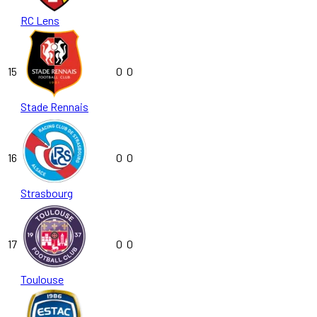
RC Lens
15
0
0
Stade Rennais
16
0
0
Strasbourg
17
0
0
Toulouse