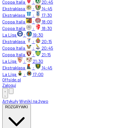
Coppa Italia
:
20:45
Ekstraklasa
:
14:45
Ekstraklasa
:
17:30
Coppa Italia
:
18:00
Coppa Italia
:
18:30
La Liga
:
19:30
Ekstraklasa
:
20:15
Coppa Italia
:
20:45
Coppa Italia
:
21:15
La Liga
:
21:30
Ekstraklasa
:
14:45
La Liga
:
17:00
Offside
.
pl
Zaloguj
Artykuły
Wyniki na żywo
ROZGRYWKI