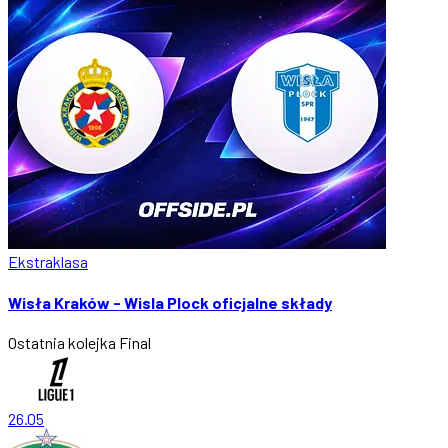
Ekstraklasa
Wisła Kraków - Wisla Plock oficjalne składy
Ostatnia kolejka
Final
26.05