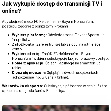
Jak wykupić dostęp do transmisji TV i
online?
Aby obejrzeć mecz FC Heidenheim - Bayern Monachium,
postępuj zgodnie z poniższymi krokami:
Wybierz platformę
: Odwiedź stronę Elevent Sports lub
inną z listy.
Załóż konto
: Zarejestruj się lub zaloguj na istniejące
konto.
Wybierz ofertę
: Znajdź FC Heidenheim - Bayern
Monachium i wybierz subskrypcję lub jednorazowy dostęp.
Pobierz aplikację
: Ściągnij aplikację na smartfon lub
tablet.
Ciesz się meczem
: Oglądaj na dwóch urządzeniach
jednocześnie (np. w Canal+ Online).
Wskazówka eksperta
: Subskrypcja półroczna w cenie 15zł to
opłacalna opcja dla fanów Bundesliga.