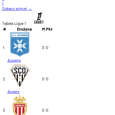
1
Zobacz więcej →
Tabela Ligue 1
#
Drużyna
M
Pkt
1
0
0
Auxerre
2
0
0
Angers
3
0
0