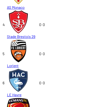
AS Monaco
4
0
0
Stade Brestois 29
5
0
0
Lorient
6
0
0
LE Havre