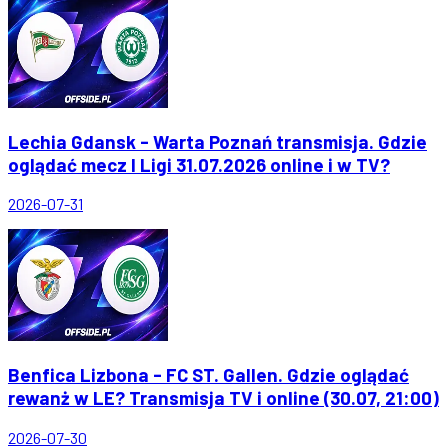
Lechia Gdansk - Warta Poznań transmisja. Gdzie
oglądać mecz I Ligi 31.07.2026 online i w TV?
2026-07-31
Benfica Lizbona - FC ST. Gallen. Gdzie oglądać
rewanż w LE? Transmisja TV i online (30.07, 21:00)
2026-07-30