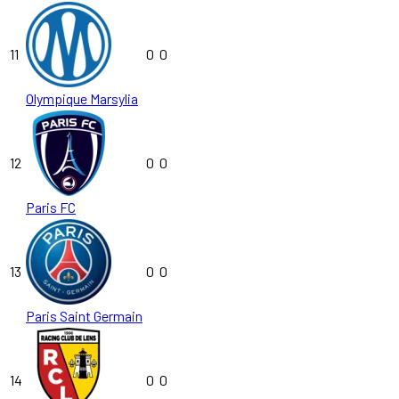
11
0
0
Olympique Marsylia
12
0
0
Paris FC
13
0
0
Paris Saint Germain
14
0
0