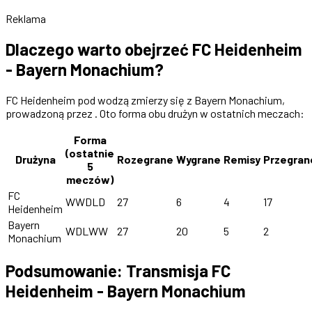
Reklama
Dlaczego warto obejrzeć FC Heidenheim
- Bayern Monachium?
FC Heidenheim pod wodzą zmierzy się z Bayern Monachium,
prowadzoną przez . Oto forma obu drużyn w ostatnich meczach:
Forma
(ostatnie
Drużyna
Rozegrane
Wygrane
Remisy
Przegran
5
meczów)
FC
WWDLD
27
6
4
17
Heidenheim
Bayern
WDLWW
27
20
5
2
Monachium
Podsumowanie: Transmisja FC
Heidenheim - Bayern Monachium