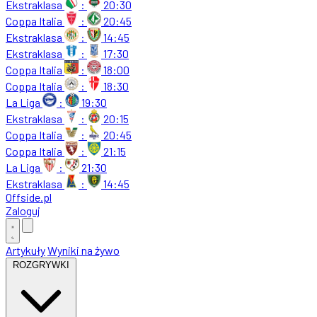
Ekstraklasa
:
20:30
Coppa Italia
:
20:45
Ekstraklasa
:
14:45
Ekstraklasa
:
17:30
Coppa Italia
:
18:00
Coppa Italia
:
18:30
La Liga
:
19:30
Ekstraklasa
:
20:15
Coppa Italia
:
20:45
Coppa Italia
:
21:15
La Liga
:
21:30
Ekstraklasa
:
14:45
Offside
.
pl
Zaloguj
Artykuły
Wyniki na żywo
ROZGRYWKI