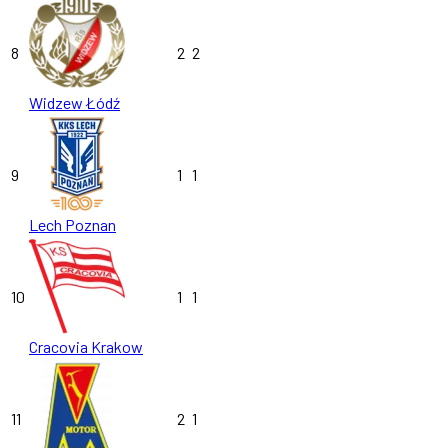
8
2
2
Widzew Łódź
9
1
1
Lech Poznan
10
1
1
Cracovia Krakow
11
2
1