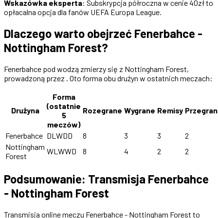
Wskazówka eksperta
: Subskrypcja półroczna w cenie 40zł to
opłacalna opcja dla fanów UEFA Europa League.
Dlaczego warto obejrzeć Fenerbahce -
Nottingham Forest?
Fenerbahce pod wodzą zmierzy się z Nottingham Forest,
prowadzoną przez . Oto forma obu drużyn w ostatnich meczach:
Forma
(ostatnie
Drużyna
Rozegrane
Wygrane
Remisy
Przegra
5
meczów)
Fenerbahce
DLWDD
8
3
3
2
Nottingham
WLWWD
8
4
2
2
Forest
Podsumowanie: Transmisja Fenerbahce
- Nottingham Forest
Transmisja online meczu Fenerbahce - Nottingham Forest to