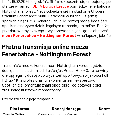
Dziś, 19.02.2026, o godzinie 18:45 rozpocznie się emocjonujące
starcie w ramach
UEFA Europa League
pomiędzy Fenerbahce a
Nottingham Forest. Mecz odbędzie się na stadionie Chobani
Stadium Fenerbahce Sukru Saracoglu w Istanbul. Sędzią
spotkania będzie S. Scharer. Fani piłki nożnej mogą śledzić to
spotkanie na żywo dzięki legalnym transmisjom online. Poniżej
przedstawiamy szczegółowy przewodnik, jak i gdzie obejrzeć
mecz Fenerbahce - Nottingham Forest
w najlepszej jakości.
Płatna transmisja online meczu
Fenerbahce - Nottingham Forest
Transmisja meczu Fenerbahce - Nottingham Forest będzie
dostępna na platformach takich jak Polsat Box GO. Te serwisy
oferują legalny dostęp do wydarzeń sportowych w jakości Full
HD lub 4K, z profesjonalnym komentarzem ekspertów.
Spotkanie skomentują znani specjaliści, co pozwoli lepiej
zrozumieć kluczowe momenty gry.
Oto dostępne opcje oglądania:
Platforma
Rodzaj dostępu
Koszt
Canal+ Online
Subskrypcja miesięczna
65zł