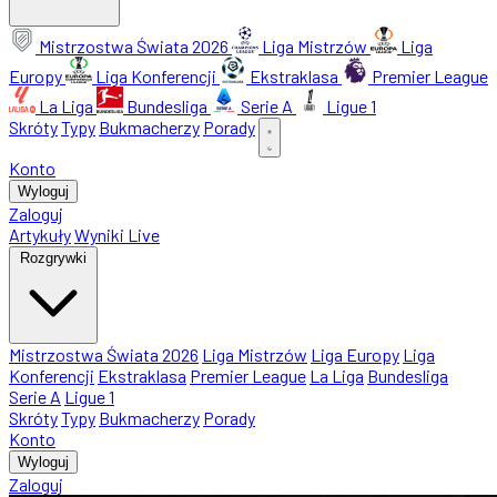
Mistrzostwa Świata 2026
Liga Mistrzów
Liga
Europy
Liga Konferencji
Ekstraklasa
Premier League
La Liga
Bundesliga
Serie A
Ligue 1
Skróty
Typy
Bukmacherzy
Porady
Konto
Wyloguj
Zaloguj
Artykuły
Wyniki Live
Rozgrywki
Mistrzostwa Świata 2026
Liga Mistrzów
Liga Europy
Liga
Konferencji
Ekstraklasa
Premier League
La Liga
Bundesliga
Serie A
Ligue 1
Skróty
Typy
Bukmacherzy
Porady
Konto
Wyloguj
Zaloguj