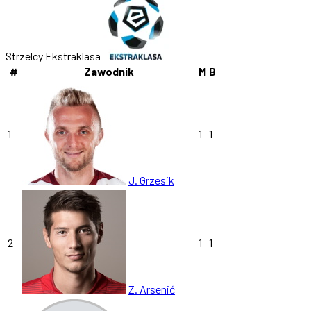
Strzelcy Ekstraklasa
#
Zawodnik
M
B
1
1
1
J. Grzesik
2
1
1
Z. Arsenić