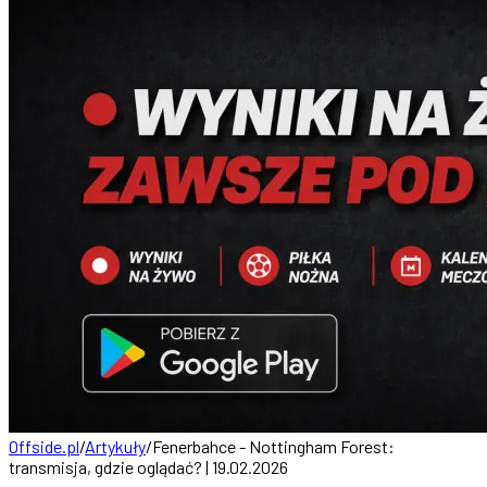
Offside.pl
/
Artykuły
/
Fenerbahce - Nottingham Forest:
transmisja, gdzie oglądać? | 19.02.2026