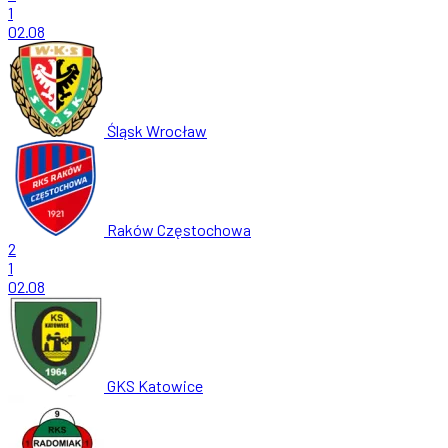
1
02.08
Śląsk Wrocław
Raków Częstochowa
2
1
02.08
GKS Katowice