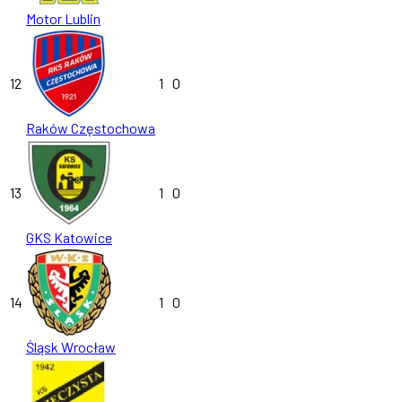
Motor Lublin
12
1
0
Raków Częstochowa
13
1
0
GKS Katowice
14
1
0
Śląsk Wrocław