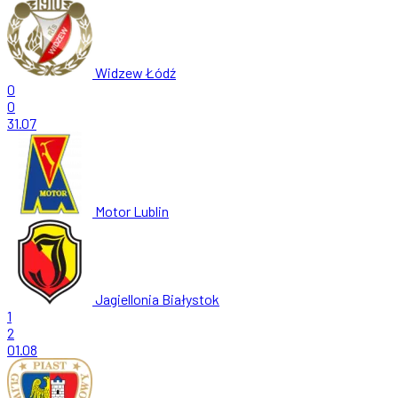
Widzew Łódź
0
0
31.07
Motor Lublin
Jagiellonia Białystok
1
2
01.08