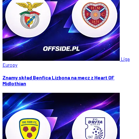
Liga
Europy
Znamy skład Benfica Lizbona na mecz z Heart OF
Midlothian