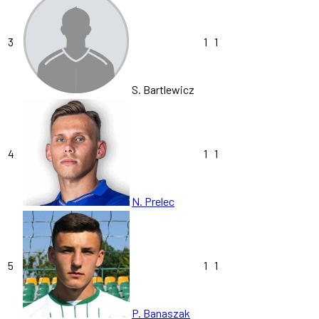
3
1
1
S. Bartlewicz
4
1
1
N. Prelec
5
1
1
P. Banaszak