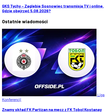
GKS Tychy – Zaglebie Sosnowiec transmisja TV i online.
Gdzie obejrzeć 5.08.2026?
Ostatnie
wiadomości
Liga
Konferencji
Znamy skład FK Partizan na mecz z FK Tobol Kostanay