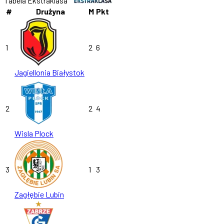
Tabela Ekstraklasa
#
Drużyna
M
Pkt
1
2
6
Jagiellonia Białystok
2
2
4
Wisla Plock
3
1
3
Zagłębie Lubin