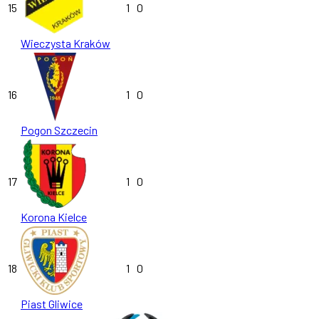
15
1
0
Wieczysta Kraków
16
1
0
Pogon Szczecin
17
1
0
Korona Kielce
18
1
0
Piast Gliwice