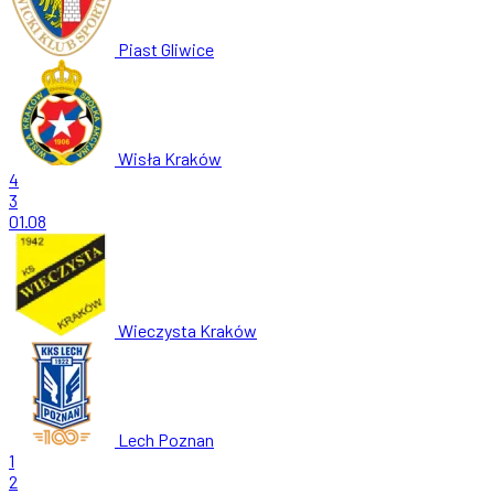
Piast Gliwice
Wisła Kraków
4
3
01.08
Wieczysta Kraków
Lech Poznan
1
2