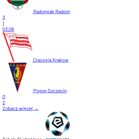
Radomiak Radom
3
1
03.08
Cracovia Krakow
Pogon Szczecin
0
2
Zobacz więcej →