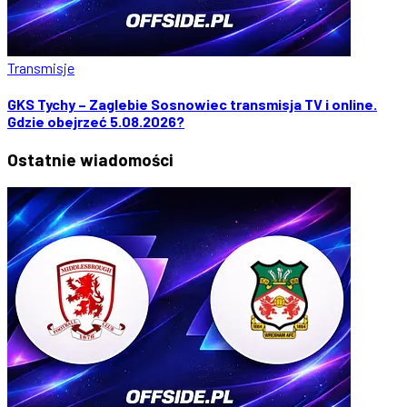
Transmisje
GKS Tychy – Zaglebie Sosnowiec transmisja TV i online.
Gdzie obejrzeć 5.08.2026?
Ostatnie
wiadomości