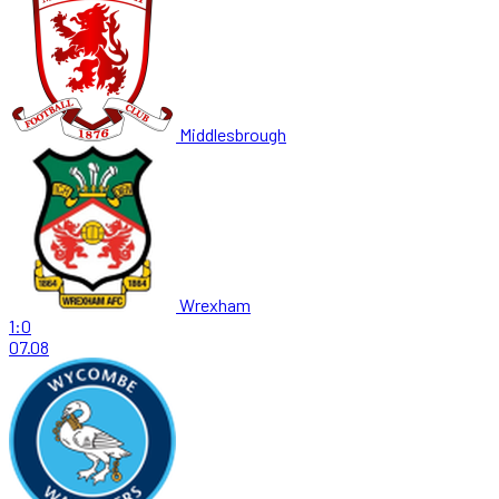
Middlesbrough
Wrexham
1:0
07.08