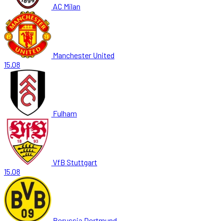
AC Milan
Manchester United
15.08
Fulham
VfB Stuttgart
15.08
Borussia Dortmund