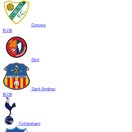
Coruxo
15.08
Olot
Sant Andreu
16.08
Tottenham