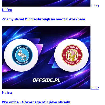
Piłka
Nożna
Znamy skład Middlesbrough na mecz z Wrexham
Piłka
Nożna
Wycombe - Stevenage oficjalne składy