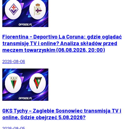
Fiorentina - Deportivo La Coruna: gdzie oglądać
transmisję TV i online? Analiza składów przed
meczem towarzyskim (06.08.2026, 20:00)
2026-08-06
GKS Tychy – Zaglebie Sosnowiec transmisja TV i
online. Gdzie obejrzeć 5.08.2026?
2026-08-05