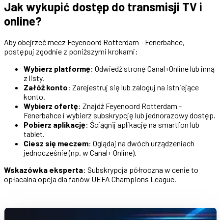
Jak wykupić dostęp do transmisji TV i
online?
Aby obejrzeć mecz Feyenoord Rotterdam - Fenerbahce,
postępuj zgodnie z poniższymi krokami:
Wybierz platformę
: Odwiedź stronę Canal+Online lub inną
z listy.
Załóż konto
: Zarejestruj się lub zaloguj na istniejące
konto.
Wybierz ofertę
: Znajdź Feyenoord Rotterdam -
Fenerbahce i wybierz subskrypcję lub jednorazowy dostęp.
Pobierz aplikację
: Ściągnij aplikację na smartfon lub
tablet.
Ciesz się meczem
: Oglądaj na dwóch urządzeniach
jednocześnie (np. w Canal+ Online).
Wskazówka eksperta
: Subskrypcja półroczna w cenie to
opłacalna opcja dla fanów UEFA Champions League.