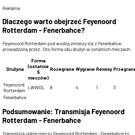
Reklama
Dlaczego warto obejrzeć Feyenoord
Rotterdam - Fenerbahce?
Feyenoord Rotterdam pod wodzą zmierzy się z Fenerbahce,
prowadzoną przez . Oto forma obu drużyn w ostatnich meczach:
Forma
(ostatnie
Drużyna
Rozegrane
Wygrane
Remisy
Przegran
5
meczów)
Feyenoord
LWWDL
8
4
1
3
Rotterdam
Fenerbahce
Podsumowanie: Transmisja Feyenoord
Rotterdam - Fenerbahce
Transmisja online meczu Feyenoord Rotterdam - Fenerbahce to