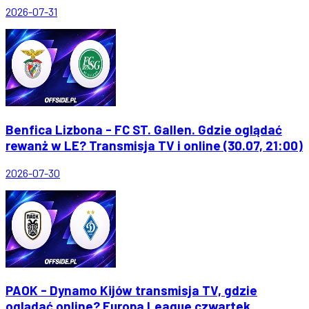
2026-07-31
Benfica Lizbona - FC ST. Gallen. Gdzie oglądać
rewanż w LE? Transmisja TV i online (30.07, 21:00)
2026-07-30
PAOK - Dynamo Kijów transmisja TV, gdzie
oglądać online? Europa League czwartek