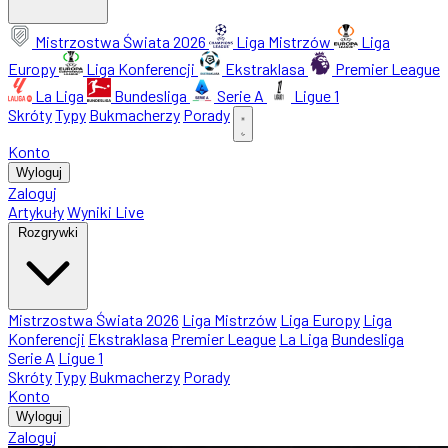
Mistrzostwa Świata 2026
Liga Mistrzów
Liga
Europy
Liga Konferencji
Ekstraklasa
Premier League
La Liga
Bundesliga
Serie A
Ligue 1
Skróty
Typy
Bukmacherzy
Porady
Konto
Wyloguj
Zaloguj
Artykuły
Wyniki Live
Rozgrywki
Mistrzostwa Świata 2026
Liga Mistrzów
Liga Europy
Liga
Konferencji
Ekstraklasa
Premier League
La Liga
Bundesliga
Serie A
Ligue 1
Skróty
Typy
Bukmacherzy
Porady
Konto
Wyloguj
Zaloguj