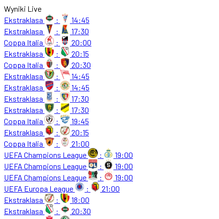
Wyniki Live
Ekstraklasa
:
14:45
Ekstraklasa
:
17:30
Coppa Italia
:
20:00
Ekstraklasa
:
20:15
Coppa Italia
:
20:30
Ekstraklasa
:
14:45
Ekstraklasa
:
14:45
Ekstraklasa
:
17:30
Ekstraklasa
:
17:30
Coppa Italia
:
19:45
Ekstraklasa
:
20:15
Coppa Italia
:
21:00
UEFA Champions League
:
19:00
UEFA Champions League
:
19:00
UEFA Champions League
:
19:00
UEFA Europa League
:
21:00
Ekstraklasa
:
18:00
Ekstraklasa
:
20:30