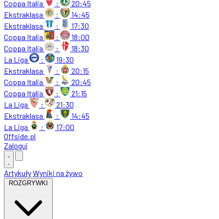
Coppa Italia
:
20:45
Ekstraklasa
:
14:45
Ekstraklasa
:
17:30
Coppa Italia
:
18:00
Coppa Italia
:
18:30
La Liga
:
19:30
Ekstraklasa
:
20:15
Coppa Italia
:
20:45
Coppa Italia
:
21:15
La Liga
:
21:30
Ekstraklasa
:
14:45
La Liga
:
17:00
Offside
.
pl
Zaloguj
Artykuły
Wyniki na żywo
ROZGRYWKI