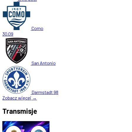
Como
30.09
San Antonio
Darmstadt 98
Zobacz więcej →
Transmisje