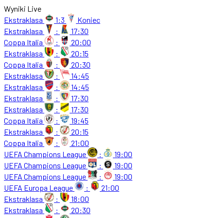
Wyniki Live
Ekstraklasa
1:3
Koniec
Ekstraklasa
:
17:30
Coppa Italia
:
20:00
Ekstraklasa
:
20:15
Coppa Italia
:
20:30
Ekstraklasa
:
14:45
Ekstraklasa
:
14:45
Ekstraklasa
:
17:30
Ekstraklasa
:
17:30
Coppa Italia
:
19:45
Ekstraklasa
:
20:15
Coppa Italia
:
21:00
UEFA Champions League
:
19:00
UEFA Champions League
:
19:00
UEFA Champions League
:
19:00
UEFA Europa League
:
21:00
Ekstraklasa
:
18:00
Ekstraklasa
:
20:30