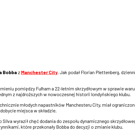
a Bobba
z
Manchester City
. Jak podał Florian Plettenberg, dzien
umieniu pomiędzy Fulham a 22-letnim skrzydłowym w sprawie warun
jednym z najdroższych w nowoczesnej historii londyńskiego klubu.
echnicznie młodych napastników Manchesteru City, miał ograniczon
dobycie miejsca w składzie.
co Silva wyraził chęć dodania do zespołu dynamicznego skrzydłowe
ynnikami, które przekonały Bobba do decyzji o zmianie klubu.