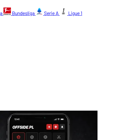
ga
Bundesliga
Serie A
Ligue 1