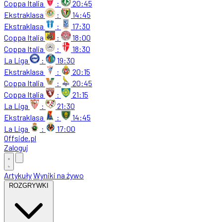
Coppa Italia
:
20:45
Ekstraklasa
:
14:45
Ekstraklasa
:
17:30
Coppa Italia
:
18:00
Coppa Italia
:
18:30
La Liga
:
19:30
Ekstraklasa
:
20:15
Coppa Italia
:
20:45
Coppa Italia
:
21:15
La Liga
:
21:30
Ekstraklasa
:
14:45
La Liga
:
17:00
Offside
.
pl
Zaloguj
Artykuły
Wyniki na żywo
ROZGRYWKI