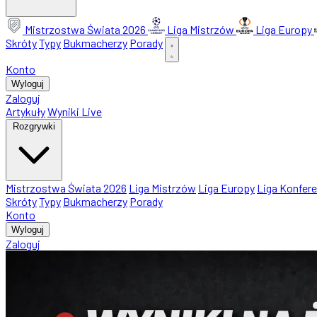
Mistrzostwa Świata 2026
Liga Mistrzów
Liga Europy
Skróty
Typy
Bukmacherzy
Porady
Konto
Wyloguj
Zaloguj
Artykuły
Wyniki Live
Rozgrywki
Mistrzostwa Świata 2026
Liga Mistrzów
Liga Europy
Liga Konfere
Skróty
Typy
Bukmacherzy
Porady
Konto
Wyloguj
Zaloguj