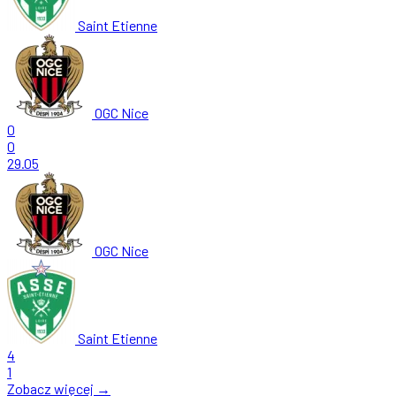
Saint Etienne
OGC Nice
0
0
29.05
OGC Nice
Saint Etienne
4
1
Zobacz więcej →