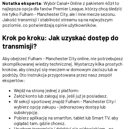
Notatka eksperta:
Wybór Canal+ Online z pakietem 40zł to
najlepsza opcja dla fanów Premier League, którzy chcą śledzić
nie tylko Fulham - Manchester City, ale i inne mecze sezonu.
Jakość transmisji i stabilność streamu są na najwyższym
poziomie, co potwierdzają opinie użytkowników.
Krok po kroku: Jak uzyskać dostęp do
transmisji?
Aby obejrzeć Fulham - Manchester City online, nie potrzebujesz
skomplikowanej wiedzy technicznej. Wystarczy kilka prostych
kroków, aby cieszyć się meczem w domowym zaciszu lub w
podróży. Oto instrukcja przygotowana przez nasz zespół
ekspertów:
Wejdź na stronę jednej z platform:
Załóż konto lub zaloguj się, jeśli już je posiadasz.
W sekcji sportowej znajdź Fulham - Manchester City i
wybierz opcję zakupu – jednorazowy dostęp lub
subskrypcję.
Pobierz aplikację na smartfon, tablet lub Smart TV, aby
oglądać tam, gdzie chcesz.
Uruchom transmisję i delektuj się widowiskiem – na