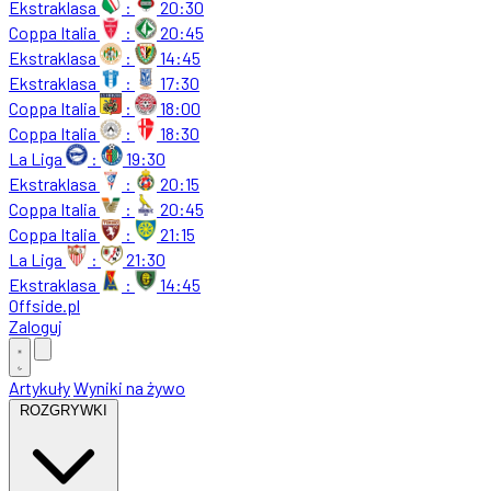
Ekstraklasa
:
20:30
Coppa Italia
:
20:45
Ekstraklasa
:
14:45
Ekstraklasa
:
17:30
Coppa Italia
:
18:00
Coppa Italia
:
18:30
La Liga
:
19:30
Ekstraklasa
:
20:15
Coppa Italia
:
20:45
Coppa Italia
:
21:15
La Liga
:
21:30
Ekstraklasa
:
14:45
Offside
.
pl
Zaloguj
Artykuły
Wyniki na żywo
ROZGRYWKI