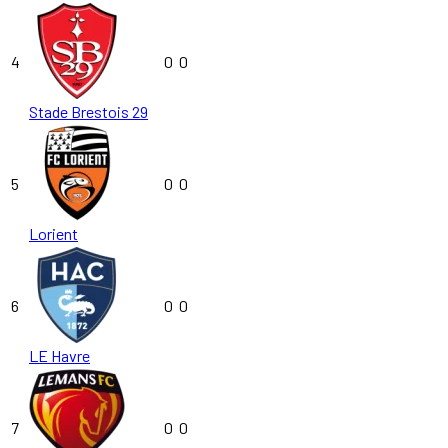
4
0
0
Stade Brestois 29
5
0
0
Lorient
6
0
0
LE Havre
7
0
0