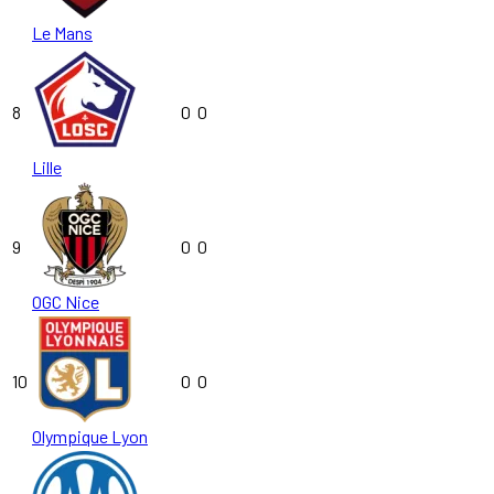
Le Mans
8
0
0
Lille
9
0
0
OGC Nice
10
0
0
Olympique Lyon