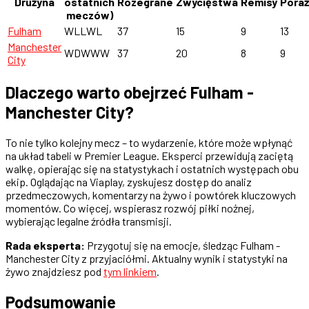
Drużyna
ostatnich
Rozegrane
Zwycięstwa
Remisy
Poraż
meczów)
Fulham
WLLWL
37
15
9
13
Manchester
WDWWW
37
20
8
9
City
Dlaczego warto obejrzeć Fulham -
Manchester City?
To nie tylko kolejny mecz – to wydarzenie, które może wpłynąć
na układ tabeli w Premier League. Eksperci przewidują zaciętą
walkę, opierając się na statystykach i ostatnich występach obu
ekip. Oglądając na Viaplay, zyskujesz dostęp do analiz
przedmeczowych, komentarzy na żywo i powtórek kluczowych
momentów. Co więcej, wspierasz rozwój piłki nożnej,
wybierając legalne źródła transmisji.
Rada eksperta:
Przygotuj się na emocje, śledząc Fulham -
Manchester City z przyjaciółmi. Aktualny wynik i statystyki na
żywo znajdziesz pod
tym linkiem
.
Podsumowanie