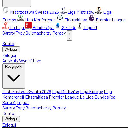
Mistrzostwa Świata 2026
Liga Mistrzów
Liga
Europy
Liga Konferencji
Ekstraklasa
Premier League
La Liga
Bundesliga
Serie A
Ligue 1
Skróty
Typy
Bukmacherzy
Porady
Konto
Wyloguj
Zaloguj
Artykuły
Wyniki Live
Rozgrywki
Mistrzostwa Świata 2026
Liga Mistrzów
Liga Europy
Liga
Konferencji
Ekstraklasa
Premier League
La Liga
Bundesliga
Serie A
Ligue 1
Skróty
Typy
Bukmacherzy
Porady
Konto
Wyloguj
Zaloguj