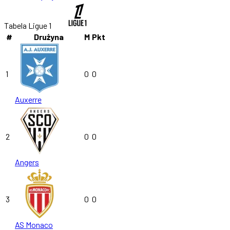
Tabela Ligue 1
#
Drużyna
M
Pkt
1
0
0
Auxerre
2
0
0
Angers
3
0
0
AS Monaco