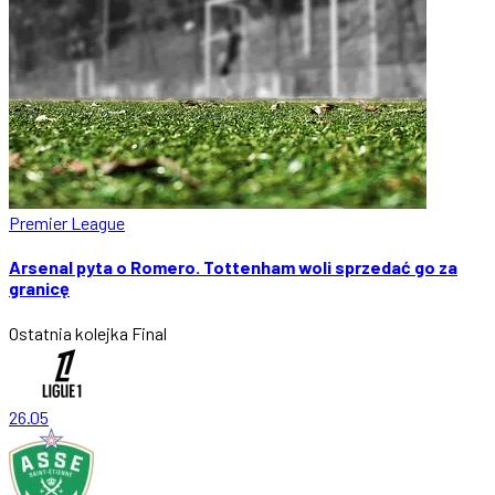
Premier League
Arsenal pyta o Romero. Tottenham woli sprzedać go za
granicę
Ostatnia kolejka
Final
26.05