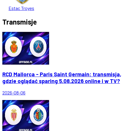
Estac Troyes
Transmisje
RCD Mallorca - Paris Saint Germain: transmisja,
gdzie oglądać sparing 5.08.2026 online i w TV?
2026-08-06