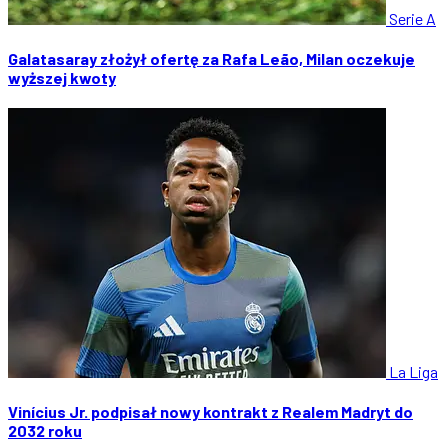
Serie A
Galatasaray złożył ofertę za Rafa Leão, Milan oczekuje
wyższej kwoty
La Liga
Vinícius Jr. podpisał nowy kontrakt z Realem Madryt do
2032 roku