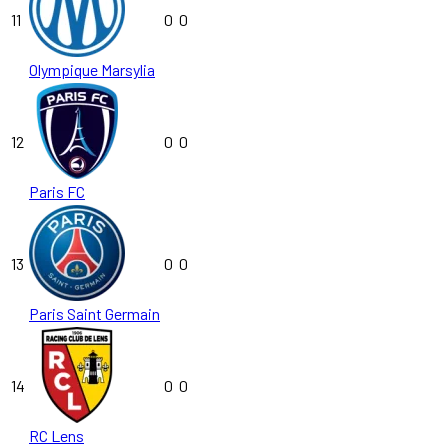
11
0
0
Olympique Marsylia
12
0
0
Paris FC
13
0
0
Paris Saint Germain
14
0
0
RC Lens