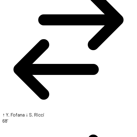
↑ Y. Fofana
↓ S. Ricci
68'