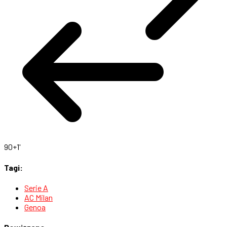
90+1'
Tagi:
Serie A
AC Milan
Genoa