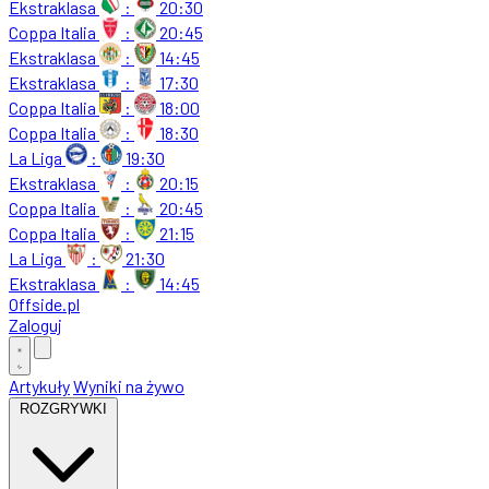
Ekstraklasa
:
20:30
Coppa Italia
:
20:45
Ekstraklasa
:
14:45
Ekstraklasa
:
17:30
Coppa Italia
:
18:00
Coppa Italia
:
18:30
La Liga
:
19:30
Ekstraklasa
:
20:15
Coppa Italia
:
20:45
Coppa Italia
:
21:15
La Liga
:
21:30
Ekstraklasa
:
14:45
Offside
.
pl
Zaloguj
Artykuły
Wyniki na żywo
ROZGRYWKI