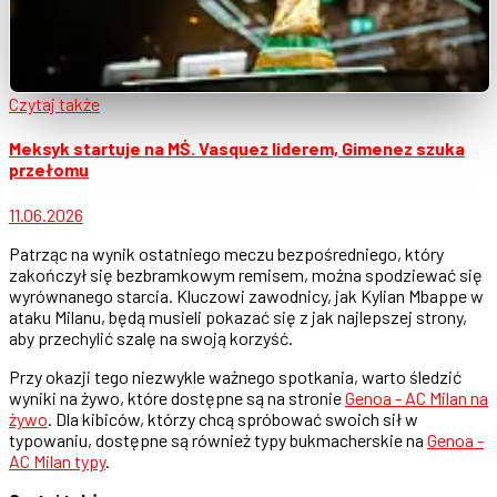
Czytaj także
Meksyk startuje na MŚ. Vasquez liderem, Gimenez szuka
przełomu
11.06.2026
Patrząc na wynik ostatniego meczu bezpośredniego, który
zakończył się bezbramkowym remisem, można spodziewać się
wyrównanego starcia. Kluczowi zawodnicy, jak Kylian Mbappe w
ataku Milanu, będą musieli pokazać się z jak najlepszej strony,
aby przechylić szalę na swoją korzyść.
Przy okazji tego niezwykle ważnego spotkania, warto śledzić
wyniki na żywo, które dostępne są na stronie
Genoa - AC Milan na
żywo
. Dla kibiców, którzy chcą spróbować swoich sił w
typowaniu, dostępne są również typy bukmacherskie na
Genoa -
AC Milan typy
.