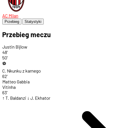
AC Milan
Przebieg
Statystyki
Przebieg meczu
Justin Bijlow
48'
50'
⚽
C. Nkunku
z karnego
62'
Matteo Gabbia
Vitinha
63'
↑ T. Baldanzi
↓ J. Ekhator