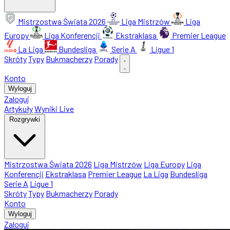
Mistrzostwa Świata 2026
Liga Mistrzów
Liga
Europy
Liga Konferencji
Ekstraklasa
Premier League
La Liga
Bundesliga
Serie A
Ligue 1
Skróty
Typy
Bukmacherzy
Porady
Konto
Wyloguj
Zaloguj
Artykuły
Wyniki Live
Rozgrywki
Mistrzostwa Świata 2026
Liga Mistrzów
Liga Europy
Liga
Konferencji
Ekstraklasa
Premier League
La Liga
Bundesliga
Serie A
Ligue 1
Skróty
Typy
Bukmacherzy
Porady
Konto
Wyloguj
Zaloguj