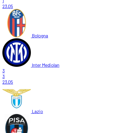
1
23.05
Bologna
Inter Mediolan
3
3
23.05
Lazio