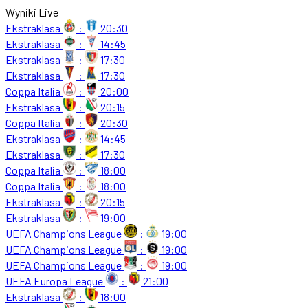
Wyniki Live
Ekstraklasa
:
20:30
Ekstraklasa
:
14:45
Ekstraklasa
:
17:30
Ekstraklasa
:
17:30
Coppa Italia
:
20:00
Ekstraklasa
:
20:15
Coppa Italia
:
20:30
Ekstraklasa
:
14:45
Ekstraklasa
:
17:30
Coppa Italia
:
18:00
Coppa Italia
:
18:00
Ekstraklasa
:
20:15
Ekstraklasa
:
19:00
UEFA Champions League
:
19:00
UEFA Champions League
:
19:00
UEFA Champions League
:
19:00
UEFA Europa League
:
21:00
Ekstraklasa
:
18:00