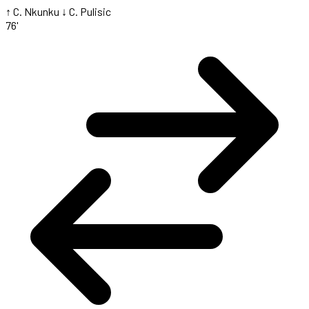
↑ C. Nkunku
↓ C. Pulisic
76'