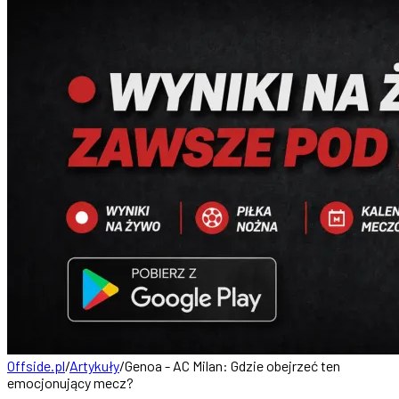
Offside.pl
/
Artykuły
/
Genoa - AC Milan: Gdzie obejrzeć ten
emocjonujący mecz?