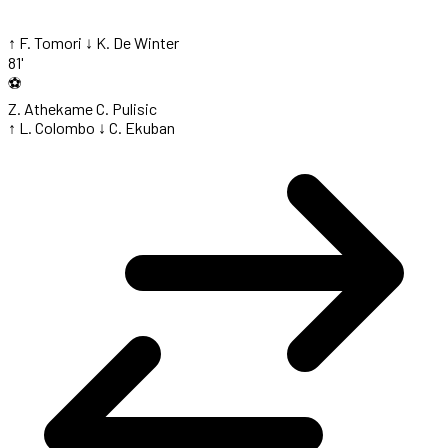
↑ F. Tomori
↓ K. De Winter
81'
⚽
Z. Athekame
C. Pulisic
↑ L. Colombo
↓ C. Ekuban