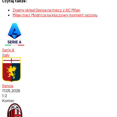
Czytaj także:
Znamy skład Genoa na mecz z AC Milan
Milan traci Modricia na kluczowy moment sezonu
Serie A
italy
Genoa
17.05.2026
1
:
2
Koniec