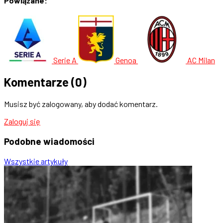
Powiązane:
Serie A
Genoa
AC Milan
Komentarze
(0)
Musisz być zalogowany, aby dodać komentarz.
Zaloguj się
Podobne
wiadomości
Wszystkie artykuły