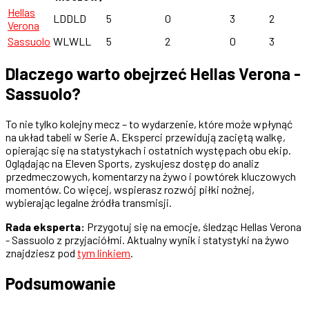
Hellas
LDDLD
5
0
3
2
Verona
Sassuolo
WLWLL
5
2
0
3
Dlaczego warto obejrzeć Hellas Verona -
Sassuolo?
To nie tylko kolejny mecz – to wydarzenie, które może wpłynąć
na układ tabeli w Serie A. Eksperci przewidują zaciętą walkę,
opierając się na statystykach i ostatnich występach obu ekip.
Oglądając na Eleven Sports, zyskujesz dostęp do analiz
przedmeczowych, komentarzy na żywo i powtórek kluczowych
momentów. Co więcej, wspierasz rozwój piłki nożnej,
wybierając legalne źródła transmisji.
Rada eksperta:
Przygotuj się na emocje, śledząc Hellas Verona
- Sassuolo z przyjaciółmi. Aktualny wynik i statystyki na żywo
znajdziesz pod
tym linkiem
.
Podsumowanie