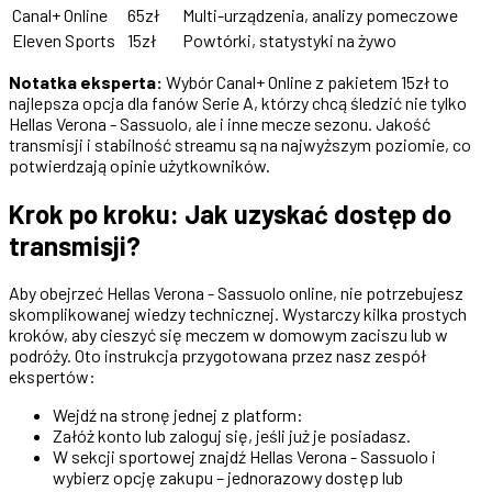
Canal+ Online
65zł
Multi-urządzenia, analizy pomeczowe
Eleven Sports
15zł
Powtórki, statystyki na żywo
Notatka eksperta:
Wybór Canal+ Online z pakietem 15zł to
najlepsza opcja dla fanów Serie A, którzy chcą śledzić nie tylko
Hellas Verona - Sassuolo, ale i inne mecze sezonu. Jakość
transmisji i stabilność streamu są na najwyższym poziomie, co
potwierdzają opinie użytkowników.
Krok po kroku: Jak uzyskać dostęp do
transmisji?
Aby obejrzeć Hellas Verona - Sassuolo online, nie potrzebujesz
skomplikowanej wiedzy technicznej. Wystarczy kilka prostych
kroków, aby cieszyć się meczem w domowym zaciszu lub w
podróży. Oto instrukcja przygotowana przez nasz zespół
ekspertów:
Wejdź na stronę jednej z platform:
Załóż konto lub zaloguj się, jeśli już je posiadasz.
W sekcji sportowej znajdź Hellas Verona - Sassuolo i
wybierz opcję zakupu – jednorazowy dostęp lub