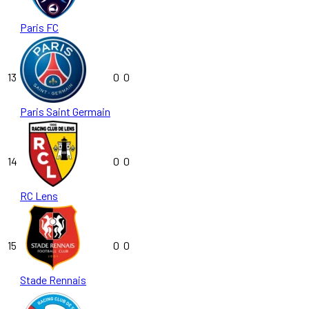
Paris FC
13
0
0
Paris Saint Germain
14
0
0
RC Lens
15
0
0
Stade Rennais