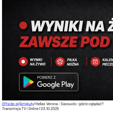
Offside.pl
/
Artykuły
/
Hellas Verona - Sassuolo: gdzie oglądać?
Transmisja TV i Online | 03.10.2025