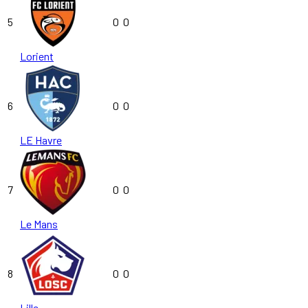
5
0
0
Lorient
6
0
0
LE Havre
7
0
0
Le Mans
8
0
0
Lille