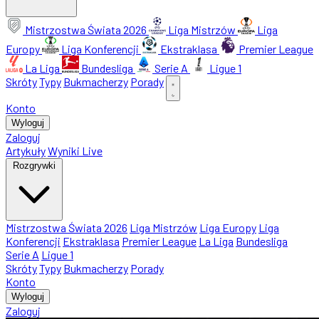
Mistrzostwa Świata 2026
Liga Mistrzów
Liga
Europy
Liga Konferencji
Ekstraklasa
Premier League
La Liga
Bundesliga
Serie A
Ligue 1
Skróty
Typy
Bukmacherzy
Porady
Konto
Wyloguj
Zaloguj
Artykuły
Wyniki Live
Rozgrywki
Mistrzostwa Świata 2026
Liga Mistrzów
Liga Europy
Liga
Konferencji
Ekstraklasa
Premier League
La Liga
Bundesliga
Serie A
Ligue 1
Skróty
Typy
Bukmacherzy
Porady
Konto
Wyloguj
Zaloguj