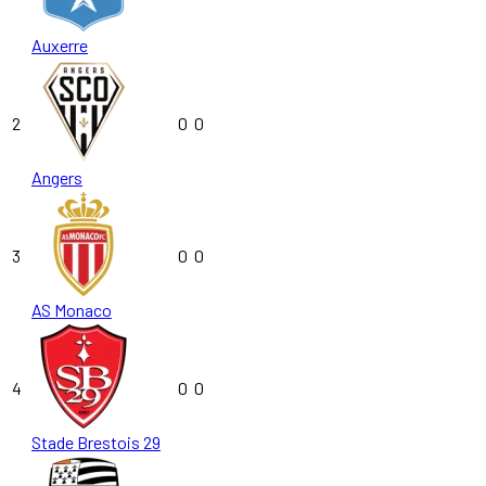
Auxerre
2
0
0
Angers
3
0
0
AS Monaco
4
0
0
Stade Brestois 29