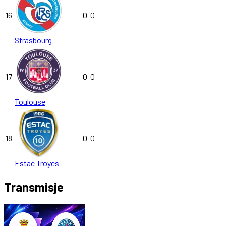
16
0
0
Strasbourg
17
0
0
Toulouse
18
0
0
Estac Troyes
Transmisje