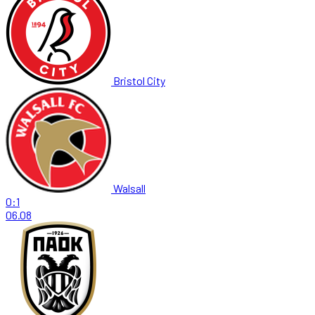
Bristol City
Walsall
0:1
06.08