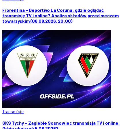
Fiorentina - Deportivo La Coruna: gdzie oglądać
transmisję TV i online? Analiza składów przed meczem
towarzyskim (06.08.2026, 20:00)
Transmisje
GKS Tychy – Zaglebie Sosnowiec transmisja TV i online.
Gdzie obejrzeć 5.08.2026?