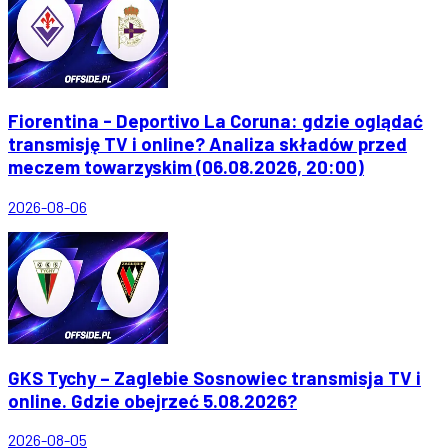
Fiorentina - Deportivo La Coruna: gdzie oglądać
transmisję TV i online? Analiza składów przed
meczem towarzyskim (06.08.2026, 20:00)
2026-08-06
GKS Tychy – Zaglebie Sosnowiec transmisja TV i
online. Gdzie obejrzeć 5.08.2026?
2026-08-05