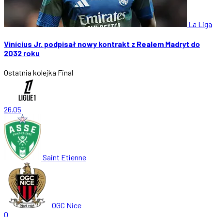
La Liga
Vinícius Jr. podpisał nowy kontrakt z Realem Madryt do
2032 roku
Ostatnia kolejka
Final
26.05
Saint Etienne
OGC Nice
0