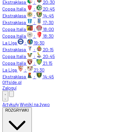
Ekstraklasa
:
20:30
Coppa Italia
:
20:45
Ekstraklasa
:
14:45
Ekstraklasa
:
17:30
Coppa Italia
:
18:00
Coppa Italia
:
18:30
La Liga
:
19:30
Ekstraklasa
:
20:15
Coppa Italia
:
20:45
Coppa Italia
:
21:15
La Liga
:
21:30
Ekstraklasa
:
14:45
Offside
.
pl
Zaloguj
Artykuły
Wyniki na żywo
ROZGRYWKI