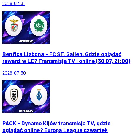
2026-07-31
Benfica Lizbona - FC ST. Gallen. Gdzie oglądać
rewanż w LE? Transmisja TV i online (30.07, 21:00)
2026-07-30
PAOK - Dynamo Kijów transmisja TV, gdzie
oglądać online? Europa League czwartek