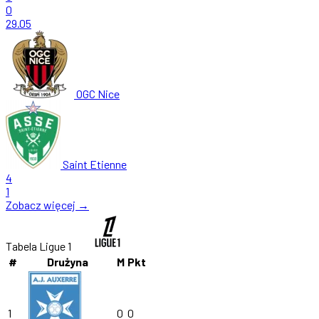
0
29.05
OGC Nice
Saint Etienne
4
1
Zobacz więcej →
Tabela Ligue 1
#
Drużyna
M
Pkt
1
0
0