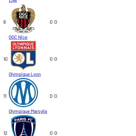
9
0
0
OGC Nice
10
0
0
Olympique Lyon
11
0
0
Olympique Marsylia
12
0
0