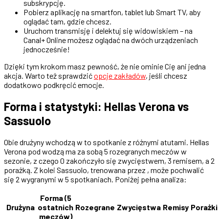
subskrypcję.
Pobierz aplikację na smartfon, tablet lub Smart TV, aby
oglądać tam, gdzie chcesz.
Uruchom transmisję i delektuj się widowiskiem – na
Canal+ Online możesz oglądać na dwóch urządzeniach
jednocześnie!
Dzięki tym krokom masz pewność, że nie ominie Cię ani jedna
akcja. Warto też sprawdzić
opcje zakładów
, jeśli chcesz
dodatkowo podkręcić emocje.
Forma i statystyki: Hellas Verona vs
Sassuolo
Obie drużyny wchodzą w to spotkanie z różnymi atutami. Hellas
Verona pod wodzą ma za sobą 5 rozegranych meczów w
sezonie, z czego 0 zakończyło się zwycięstwem, 3 remisem, a 2
porażką. Z kolei Sassuolo, trenowana przez , może pochwalić
się 2 wygranymi w 5 spotkaniach. Poniżej pełna analiza:
Forma (5
Drużyna
ostatnich
Rozegrane
Zwycięstwa
Remisy
Porażki
meczów)