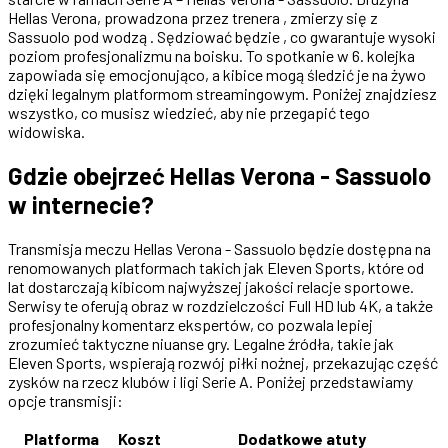
Hellas Verona, prowadzona przez trenera , zmierzy się z
Sassuolo pod wodzą . Sędziować będzie , co gwarantuje wysoki
poziom profesjonalizmu na boisku. To spotkanie w 6. kolejka
zapowiada się emocjonująco, a kibice mogą śledzić je na żywo
dzięki legalnym platformom streamingowym. Poniżej znajdziesz
wszystko, co musisz wiedzieć, aby nie przegapić tego
widowiska.
Gdzie obejrzeć Hellas Verona - Sassuolo
w internecie?
Transmisja meczu Hellas Verona - Sassuolo będzie dostępna na
renomowanych platformach takich jak Eleven Sports, które od
lat dostarczają kibicom najwyższej jakości relacje sportowe.
Serwisy te oferują obraz w rozdzielczości Full HD lub 4K, a także
profesjonalny komentarz ekspertów, co pozwala lepiej
zrozumieć taktyczne niuanse gry. Legalne źródła, takie jak
Eleven Sports, wspierają rozwój piłki nożnej, przekazując część
zysków na rzecz klubów i ligi Serie A. Poniżej przedstawiamy
opcje transmisji:
Platforma
Koszt
Dodatkowe atuty