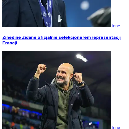
Inne
Zinédine Zidane oficjalnie selekcjonerem reprezentacji
Francji
Inne