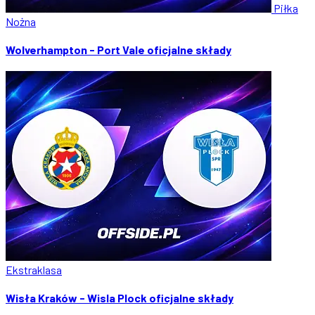
Piłka
Nożna
Wolverhampton - Port Vale oficjalne składy
Ekstraklasa
Wisła Kraków - Wisla Plock oficjalne składy