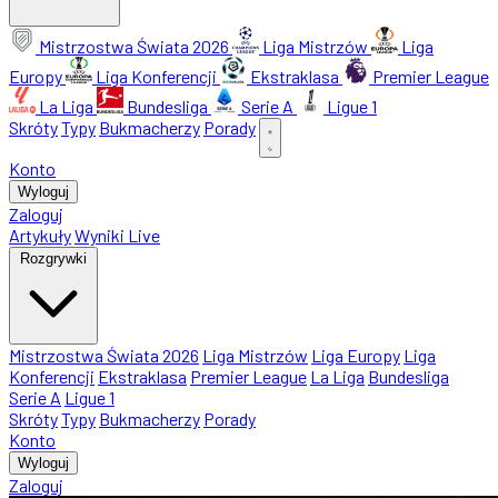
Mistrzostwa Świata 2026
Liga Mistrzów
Liga
Europy
Liga Konferencji
Ekstraklasa
Premier League
La Liga
Bundesliga
Serie A
Ligue 1
Skróty
Typy
Bukmacherzy
Porady
Konto
Wyloguj
Zaloguj
Artykuły
Wyniki Live
Rozgrywki
Mistrzostwa Świata 2026
Liga Mistrzów
Liga Europy
Liga
Konferencji
Ekstraklasa
Premier League
La Liga
Bundesliga
Serie A
Ligue 1
Skróty
Typy
Bukmacherzy
Porady
Konto
Wyloguj
Zaloguj