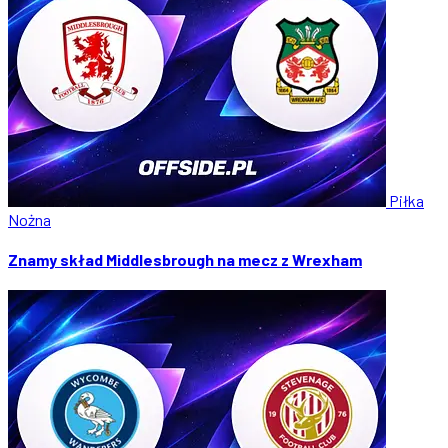
Piłka
Nożna
Znamy skład Middlesbrough na mecz z Wrexham