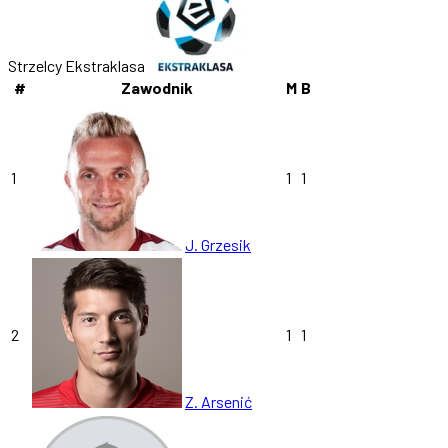
Strzelcy Ekstraklasa
#
Zawodnik
M
B
1
1
1
J. Grzesik
2
1
1
Z. Arsenić