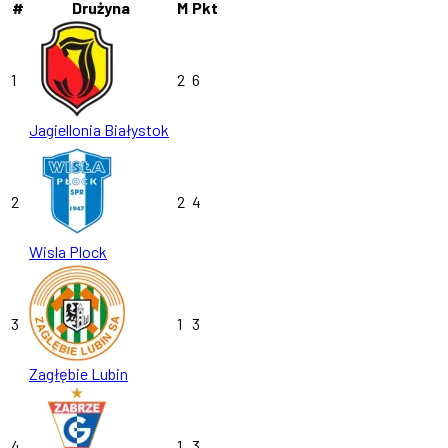
#
Drużyna
M
Pkt
1
2
6
Jagiellonia Białystok
2
2
4
Wisla Plock
3
1
3
Zagłębie Lubin
4
1
3