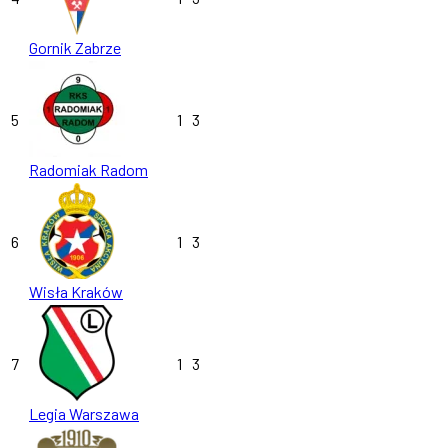
Gornik Zabrze
5
1
3
Radomiak Radom
6
1
3
Wisła Kraków
7
1
3
Legia Warszawa