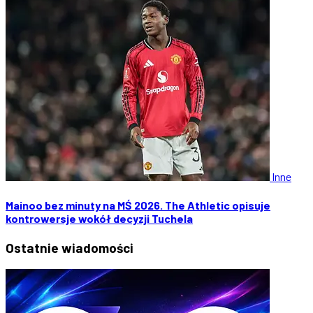
Inne
Mainoo bez minuty na MŚ 2026. The Athletic opisuje
kontrowersje wokół decyzji Tuchela
Ostatnie
wiadomości