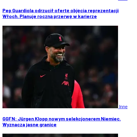
Pep Guardiola odrzucił ofertę objęcia reprezentacji
Włoch. Planuje roczną przerwę w karierze
Inne
GGFN: Jürgen Klopp nowym selekcjonerem Niemiec.
Wyznacza jasne granice