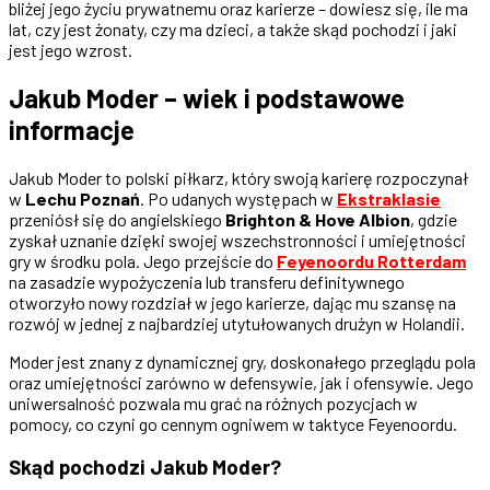
bliżej jego życiu prywatnemu oraz karierze – dowiesz się, ile ma
lat, czy jest żonaty, czy ma dzieci, a także skąd pochodzi i jaki
jest jego wzrost.
Jakub Moder – wiek i podstawowe
informacje
Jakub Moder to polski piłkarz, który swoją karierę rozpoczynał
w
Lechu Poznań
. Po udanych występach w
Ekstraklasie
przeniósł się do angielskiego
Brighton & Hove Albion
, gdzie
zyskał uznanie dzięki swojej wszechstronności i umiejętności
gry w środku pola. Jego przejście do
Feyenoordu Rotterdam
na zasadzie wypożyczenia lub transferu definitywnego
otworzyło nowy rozdział w jego karierze, dając mu szansę na
rozwój w jednej z najbardziej utytułowanych drużyn w Holandii.
Moder jest znany z dynamicznej gry, doskonałego przeglądu pola
oraz umiejętności zarówno w defensywie, jak i ofensywie. Jego
uniwersalność pozwala mu grać na różnych pozycjach w
pomocy, co czyni go cennym ogniwem w taktyce Feyenoordu.
Skąd pochodzi Jakub Moder?