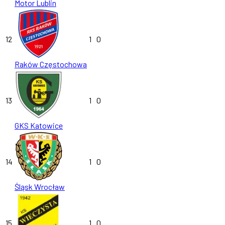
Motor Lublin
12
1
0
Raków Częstochowa
13
1
0
GKS Katowice
14
1
0
Śląsk Wrocław
15
1
0