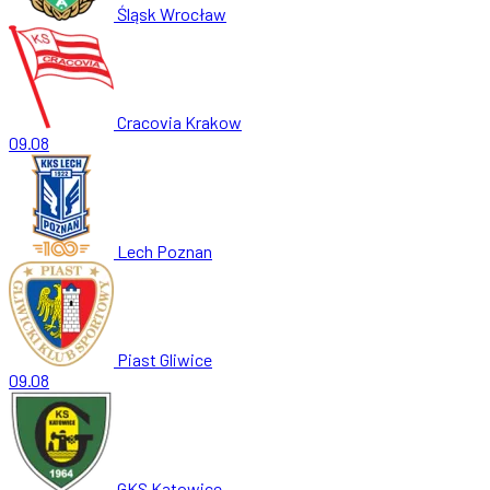
Śląsk Wrocław
Cracovia Krakow
09.08
Lech Poznan
Piast Gliwice
09.08
GKS Katowice