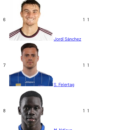
6
1
1
Jordi Sánchez
7
1
1
S. Feiertag
8
1
1
M. Ndiaye