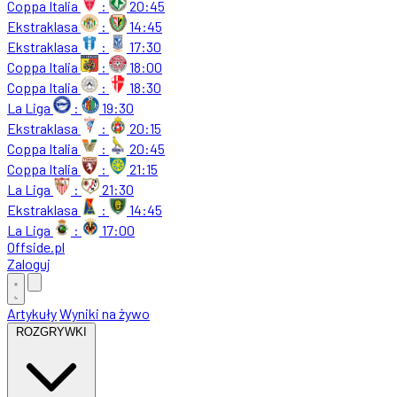
Coppa Italia
:
20:45
Ekstraklasa
:
14:45
Ekstraklasa
:
17:30
Coppa Italia
:
18:00
Coppa Italia
:
18:30
La Liga
:
19:30
Ekstraklasa
:
20:15
Coppa Italia
:
20:45
Coppa Italia
:
21:15
La Liga
:
21:30
Ekstraklasa
:
14:45
La Liga
:
17:00
Offside
.
pl
Zaloguj
Artykuły
Wyniki na żywo
ROZGRYWKI