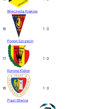
Wieczysta Kraków
16
1
0
Pogon Szczecin
17
1
0
Korona Kielce
18
1
0
Piast Gliwice