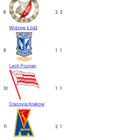
8
2
2
Widzew Łódź
9
1
1
Lech Poznan
10
1
1
Cracovia Krakow
11
2
1