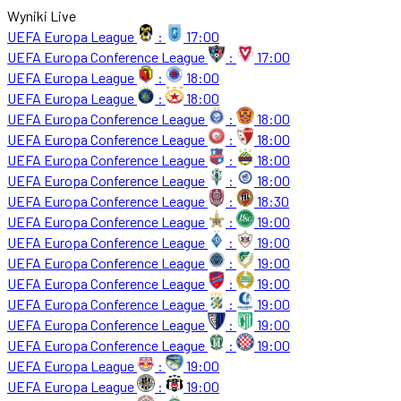
Wyniki Live
UEFA Europa League
:
17:00
UEFA Europa Conference League
:
17:00
UEFA Europa League
:
18:00
UEFA Europa League
:
18:00
UEFA Europa Conference League
:
18:00
UEFA Europa Conference League
:
18:00
UEFA Europa Conference League
:
18:00
UEFA Europa Conference League
:
18:00
UEFA Europa Conference League
:
18:30
UEFA Europa Conference League
:
19:00
UEFA Europa Conference League
:
19:00
UEFA Europa Conference League
:
19:00
UEFA Europa Conference League
:
19:00
UEFA Europa Conference League
:
19:00
UEFA Europa Conference League
:
19:00
UEFA Europa Conference League
:
19:00
UEFA Europa League
:
19:00
UEFA Europa League
:
19:00