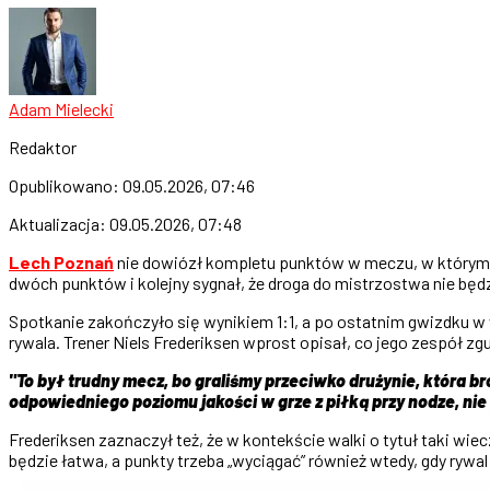
Adam Mielecki
Redaktor
Opublikowano:
09.05.2026, 07:46
Aktualizacja:
09.05.2026, 07:48
Lech Poznań
nie dowiózł kompletu punktów w meczu, w którym mi
dwóch punktów i kolejny sygnał, że droga do mistrzostwa nie będz
Spotkanie zakończyło się wynikiem 1:1, a po ostatnim gwizdku w
rywala. Trener Niels Frederiksen wprost opisał, co jego zespół zg
"To był trudny mecz, bo graliśmy przeciwko drużynie, która bro
odpowiedniego poziomu jakości w grze z piłką przy nodze, nie
Frederiksen zaznaczył też, że w kontekście walki o tytuł taki wi
będzie łatwa, a punkty trzeba „wyciągać” również wtedy, gdy rywal 