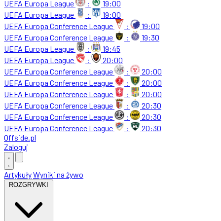
UEFA Europa League
:
19:00
UEFA Europa League
:
19:00
UEFA Europa Conference League
:
19:00
UEFA Europa Conference League
:
19:30
UEFA Europa League
:
19:45
UEFA Europa League
:
20:00
UEFA Europa Conference League
:
20:00
UEFA Europa Conference League
:
20:00
UEFA Europa Conference League
:
20:00
UEFA Europa Conference League
:
20:30
UEFA Europa Conference League
:
20:30
UEFA Europa Conference League
:
20:30
Offside
.
pl
Zaloguj
Artykuły
Wyniki na żywo
ROZGRYWKI