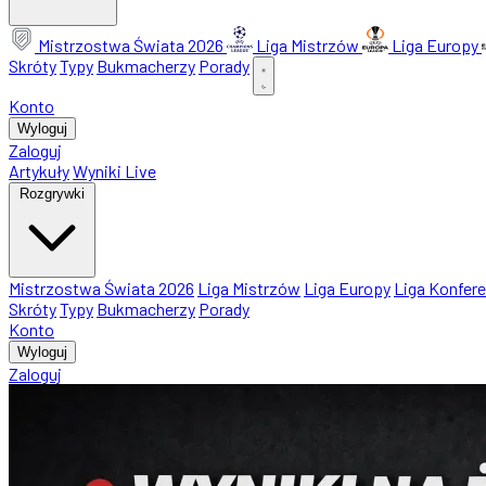
Mistrzostwa Świata 2026
Liga Mistrzów
Liga Europy
Skróty
Typy
Bukmacherzy
Porady
Konto
Wyloguj
Zaloguj
Artykuły
Wyniki Live
Rozgrywki
Mistrzostwa Świata 2026
Liga Mistrzów
Liga Europy
Liga Konfere
Skróty
Typy
Bukmacherzy
Porady
Konto
Wyloguj
Zaloguj