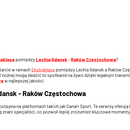
raklasa
pomiędzy
Lechia Gdansk
-
Raków Częstochowa
?
starcie w ramach
Ekstraklasa
pomiędzy Lechia Gdansk a Raków Częs
ki nożnej mogą śledzić to spotkanie na żywo dzięki legalnym tran
wa
w najlepszej jakości.
Gdansk - Raków Częstochowa
pna na platformach takich jak Canal+ Sport. Te serwisy oferują l
nani specjaliści, co pozwoli lepiej zrozumieć kluczowe momenty 