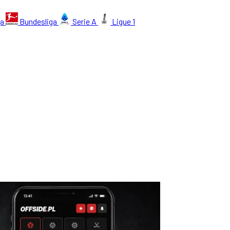
ga
Bundesliga
Serie A
Ligue 1