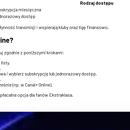
Rodzaj dostępu
bskrypcja miesięczna
dnorazowy dostęp
nność transmisji i wspierają kluby oraz ligę finansowo.
line?
j zgodnie z poniższymi krokami:
listy.
.
wa i wybierz subskrypcję lub jednorazowy dostęp.
.
eśnie (np. w Canal+ Online).
opłacalna opcja dla fanów Ekstraklasa.