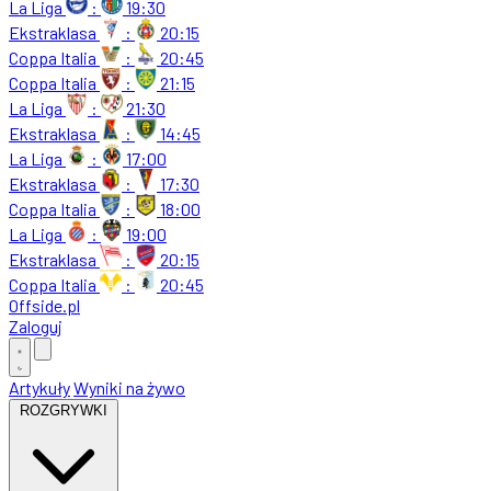
La Liga
:
19:30
Ekstraklasa
:
20:15
Coppa Italia
:
20:45
Coppa Italia
:
21:15
La Liga
:
21:30
Ekstraklasa
:
14:45
La Liga
:
17:00
Ekstraklasa
:
17:30
Coppa Italia
:
18:00
La Liga
:
19:00
Ekstraklasa
:
20:15
Coppa Italia
:
20:45
Offside
.
pl
Zaloguj
Artykuły
Wyniki na żywo
ROZGRYWKI