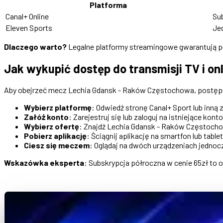
Platforma
Canal+ Online
Su
Eleven Sports
Je
Dlaczego warto?
Legalne platformy streamingowe gwarantują pły
Jak wykupić dostęp do transmisji TV i on
Aby obejrzeć mecz Lechia Gdansk - Raków Częstochowa, postępu
Wybierz platformę
: Odwiedź stronę Canal+ Sport lub inną z 
Załóż konto
: Zarejestruj się lub zaloguj na istniejące konto
Wybierz ofertę
: Znajdź Lechia Gdansk - Raków Częstocho
Pobierz aplikację
: Ściągnij aplikację na smartfon lub tablet
Ciesz się meczem
: Oglądaj na dwóch urządzeniach jednocz
Wskazówka eksperta
: Subskrypcja półroczna w cenie 65zł to 