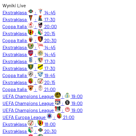
Wyniki Live
Ekstraklasa
:
14:45
Ekstraklasa
:
17:30
Coppa Italia
:
20:00
Ekstraklasa
:
20:15
Coppa Italia
:
20:30
Ekstraklasa
:
14:45
Ekstraklasa
:
14:45
Ekstraklasa
:
17:30
Ekstraklasa
:
17:30
Coppa Italia
:
19:45
Ekstraklasa
:
20:15
Coppa Italia
:
21:00
UEFA Champions League
:
19:00
UEFA Champions League
:
19:00
UEFA Champions League
:
19:00
UEFA Europa League
:
21:00
Ekstraklasa
:
18:00
Ekstraklasa
:
20:30