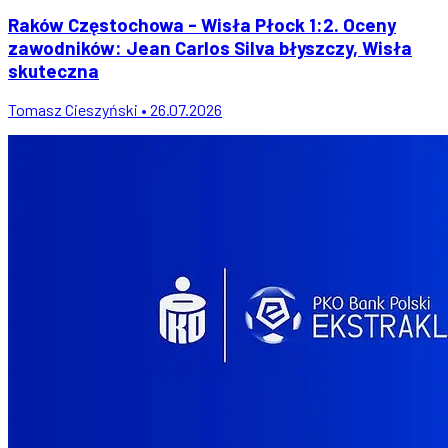
Raków Częstochowa - Wisła Płock 1:2. Oceny
zawodników: Jean Carlos Silva błyszczy, Wisła
skuteczna
Tomasz Cieszyński • 26.07.2026