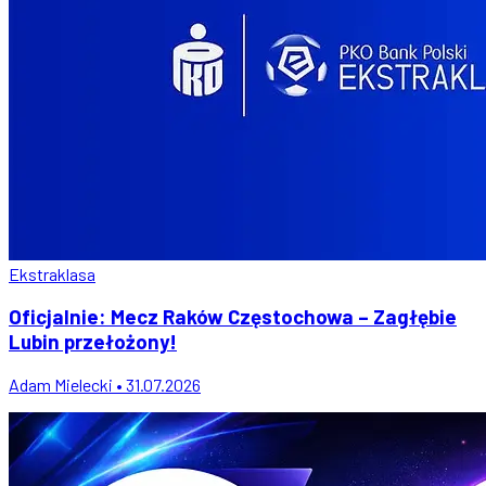
Ekstraklasa
Oficjalnie: Mecz Raków Częstochowa – Zagłębie
Lubin przełożony!
Adam Mielecki • 31.07.2026