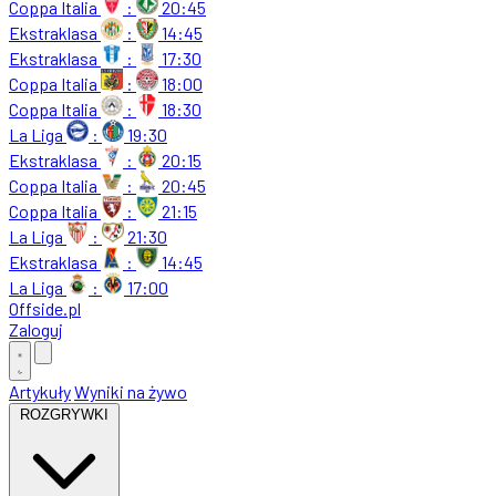
Coppa Italia
:
20:45
Ekstraklasa
:
14:45
Ekstraklasa
:
17:30
Coppa Italia
:
18:00
Coppa Italia
:
18:30
La Liga
:
19:30
Ekstraklasa
:
20:15
Coppa Italia
:
20:45
Coppa Italia
:
21:15
La Liga
:
21:30
Ekstraklasa
:
14:45
La Liga
:
17:00
Offside
.
pl
Zaloguj
Artykuły
Wyniki na żywo
ROZGRYWKI