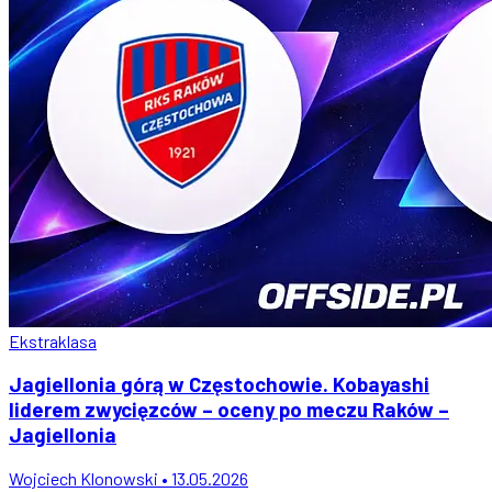
Ekstraklasa
Jagiellonia górą w Częstochowie. Kobayashi
liderem zwycięzców – oceny po meczu Raków –
Jagiellonia
Wojciech Klonowski • 13.05.2026