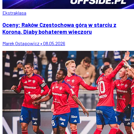
Ekstraklasa
Oceny: Raków Częstochowa górą w starciu z
Koroną. Diaby bohaterem wieczoru
Marek Ostapowicz • 08.05.2026