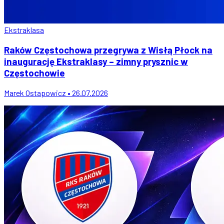
Ekstraklasa
Raków Częstochowa przegrywa z Wisłą Płock na
inaugurację Ekstraklasy – zimny prysznic w
Częstochowie
Marek Ostapowicz • 26.07.2026