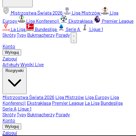
Mistrzostwa Świata 2026
Liga Mistrzów
Liga
Europy
Liga Konferencji
Ekstraklasa
Premier League
La Liga
Bundesliga
Serie A
Ligue 1
Skróty
Typy
Bukmacherzy
Porady
Konto
Wyloguj
Zaloguj
Artykuły
Wyniki Live
Rozgrywki
Mistrzostwa Świata 2026
Liga Mistrzów
Liga Europy
Liga
Konferencji
Ekstraklasa
Premier League
La Liga
Bundesliga
Serie A
Ligue 1
Skróty
Typy
Bukmacherzy
Porady
Konto
Wyloguj
Zaloguj