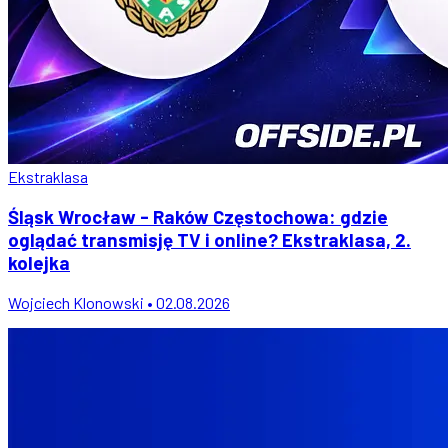
Ekstraklasa
Śląsk Wrocław - Raków Częstochowa: gdzie
oglądać transmisję TV i online? Ekstraklasa, 2.
kolejka
Wojciech Klonowski • 02.08.2026