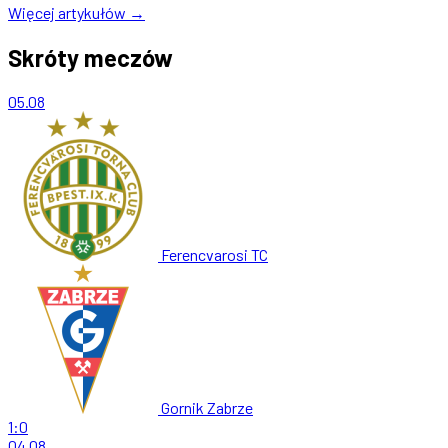
Więcej artykułów →
Skróty meczów
05.08
Ferencvarosi TC
Gornik Zabrze
1:0
04.08