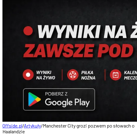
Offside.pl
/
Artykuły
/
Manchester City grozi pozwem po słowach o
Haalandzie