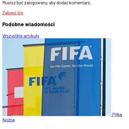
Musisz być zalogowany, aby dodać komentarz.
Zaloguj się
Podobne
wiadomości
Wszystkie artykuły
Piłka
Nożna