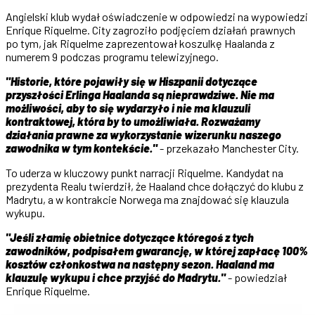
Angielski klub wydał oświadczenie w odpowiedzi na wypowiedzi
Enrique Riquelme. City zagroziło podjęciem działań prawnych
po tym, jak Riquelme zaprezentował koszulkę Haalanda z
numerem 9 podczas programu telewizyjnego.
"Historie, które pojawiły się w Hiszpanii dotyczące
przyszłości Erlinga Haalanda są nieprawdziwe. Nie ma
możliwości, aby to się wydarzyło i nie ma klauzuli
kontraktowej, która by to umożliwiała. Rozważamy
działania prawne za wykorzystanie wizerunku naszego
zawodnika w tym kontekście."
- przekazało Manchester City.
To uderza w kluczowy punkt narracji Riquelme. Kandydat na
prezydenta Realu twierdził, że Haaland chce dołączyć do klubu z
Madrytu, a w kontrakcie Norwega ma znajdować się klauzula
wykupu.
"Jeśli złamię obietnice dotyczące któregoś z tych
zawodników, podpisałem gwarancję, w której zapłacę 100%
kosztów członkostwa na następny sezon. Haaland ma
klauzulę wykupu i chce przyjść do Madrytu."
- powiedział
Enrique Riquelme.