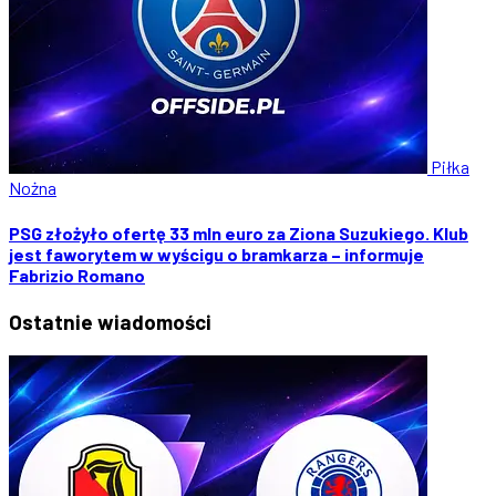
Piłka
Nożna
PSG złożyło ofertę 33 mln euro za Ziona Suzukiego. Klub
jest faworytem w wyścigu o bramkarza – informuje
Fabrizio Romano
Ostatnie
wiadomości