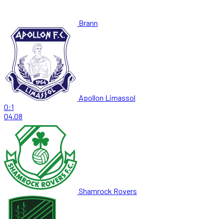
Brann
Apollon Limassol
0:1
04.08
Shamrock Rovers