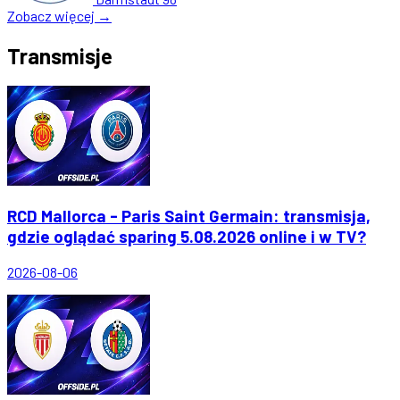
Zobacz więcej →
Transmisje
RCD Mallorca - Paris Saint Germain: transmisja,
gdzie oglądać sparing 5.08.2026 online i w TV?
2026-08-06