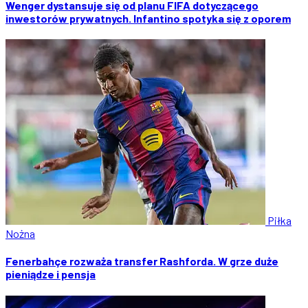
Wenger dystansuje się od planu FIFA dotyczącego
inwestorów prywatnych. Infantino spotyka się z oporem
Piłka
Nożna
Fenerbahçe rozważa transfer Rashforda. W grze duże
pieniądze i pensja