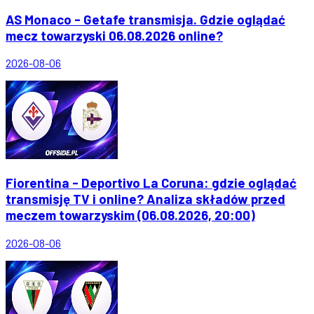
AS Monaco - Getafe transmisja. Gdzie oglądać
mecz towarzyski 06.08.2026 online?
2026-08-06
Fiorentina - Deportivo La Coruna: gdzie oglądać
transmisję TV i online? Analiza składów przed
meczem towarzyskim (06.08.2026, 20:00)
2026-08-06