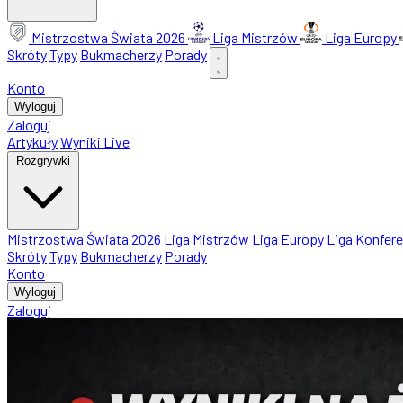
Mistrzostwa Świata 2026
Liga Mistrzów
Liga Europy
Skróty
Typy
Bukmacherzy
Porady
Konto
Wyloguj
Zaloguj
Artykuły
Wyniki Live
Rozgrywki
Mistrzostwa Świata 2026
Liga Mistrzów
Liga Europy
Liga Konfere
Skróty
Typy
Bukmacherzy
Porady
Konto
Wyloguj
Zaloguj