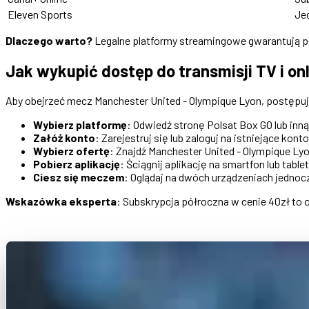
Eleven Sports
Je
Dlaczego warto?
Legalne platformy streamingowe gwarantują pły
Jak wykupić dostęp do transmisji TV i on
Aby obejrzeć mecz Manchester United - Olympique Lyon, postępuj
Wybierz platformę
: Odwiedź stronę Polsat Box GO lub inną z
Załóż konto
: Zarejestruj się lub zaloguj na istniejące konto
Wybierz ofertę
: Znajdź Manchester United - Olympique Lyo
Pobierz aplikację
: Ściągnij aplikację na smartfon lub tablet
Ciesz się meczem
: Oglądaj na dwóch urządzeniach jednocz
Wskazówka eksperta
: Subskrypcja półroczna w cenie 40zł to