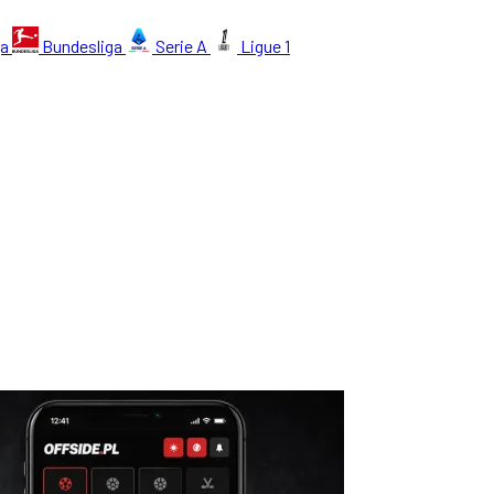
ga
Bundesliga
Serie A
Ligue 1