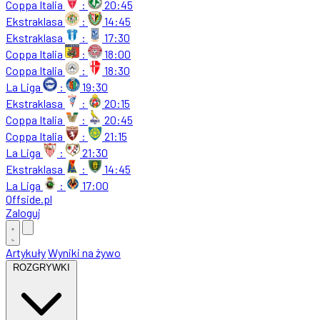
Coppa Italia
:
20:45
Ekstraklasa
:
14:45
Ekstraklasa
:
17:30
Coppa Italia
:
18:00
Coppa Italia
:
18:30
La Liga
:
19:30
Ekstraklasa
:
20:15
Coppa Italia
:
20:45
Coppa Italia
:
21:15
La Liga
:
21:30
Ekstraklasa
:
14:45
La Liga
:
17:00
Offside
.
pl
Zaloguj
Artykuły
Wyniki na żywo
ROZGRYWKI