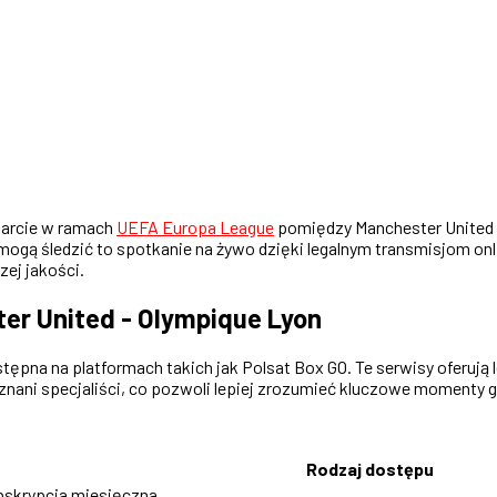
starcie w ramach
UEFA Europa League
pomiędzy Manchester United a
j mogą śledzić to spotkanie na żywo dzięki legalnym transmisjom o
zej jakości.
er United - Olympique Lyon
ępna na platformach takich jak Polsat Box GO. Te serwisy oferują l
ani specjaliści, co pozwoli lepiej zrozumieć kluczowe momenty g
Rodzaj dostępu
bskrypcja miesięczna