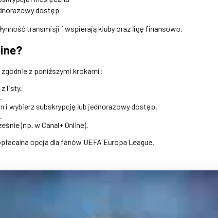
dnorazowy dostęp
nność transmisji i wspierają kluby oraz ligę finansowo.
line?
 zgodnie z poniższymi krokami:
 listy.
.
n i wybierz subskrypcję lub jednorazowy dostęp.
.
eśnie (np. w Canal+ Online).
 opłacalna opcja dla fanów UEFA Europa League.