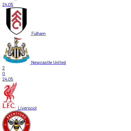
24.05
Fulham
Newcastle United
2
0
24.05
Liverpool