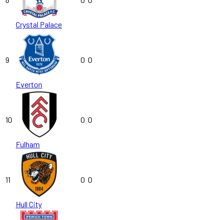
Crystal Palace
9
0
0
Everton
10
0
0
Fulham
11
0
0
Hull City