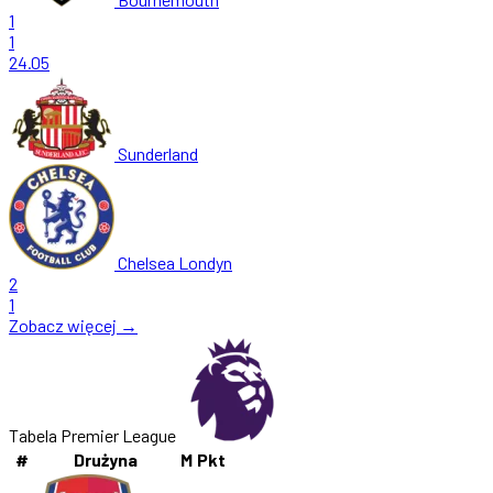
1
1
24.05
Sunderland
Chelsea Londyn
2
1
Zobacz więcej →
Tabela Premier League
#
Drużyna
M
Pkt