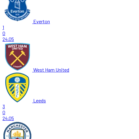
Everton
1
0
24.05
West Ham United
Leeds
3
0
24.05