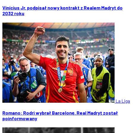
Vinícius Jr. podpisał nowy kontrakt z Realem Madryt do
2032 roku
La Liga
Romano: Rodri wybrał Barcelonę. Real Madryt został
poinformowany