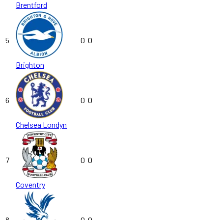
Brentford
5
0
0
Brighton
6
0
0
Chelsea Londyn
7
0
0
Coventry
8
0
0