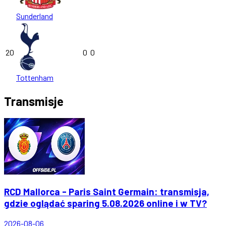
Sunderland
20
0
0
Tottenham
Transmisje
RCD Mallorca - Paris Saint Germain: transmisja,
gdzie oglądać sparing 5.08.2026 online i w TV?
2026-08-06