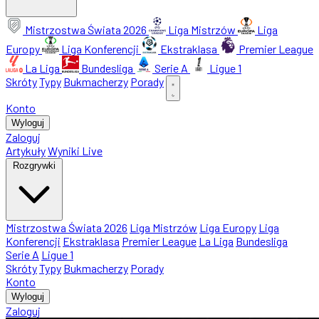
Mistrzostwa Świata 2026
Liga Mistrzów
Liga
Europy
Liga Konferencji
Ekstraklasa
Premier League
La Liga
Bundesliga
Serie A
Ligue 1
Skróty
Typy
Bukmacherzy
Porady
Konto
Wyloguj
Zaloguj
Artykuły
Wyniki Live
Rozgrywki
Mistrzostwa Świata 2026
Liga Mistrzów
Liga Europy
Liga
Konferencji
Ekstraklasa
Premier League
La Liga
Bundesliga
Serie A
Ligue 1
Skróty
Typy
Bukmacherzy
Porady
Konto
Wyloguj
Zaloguj