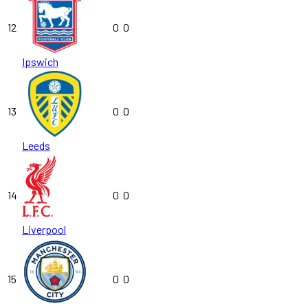
12
0
0
Ipswich
13
0
0
Leeds
14
0
0
Liverpool
15
0
0