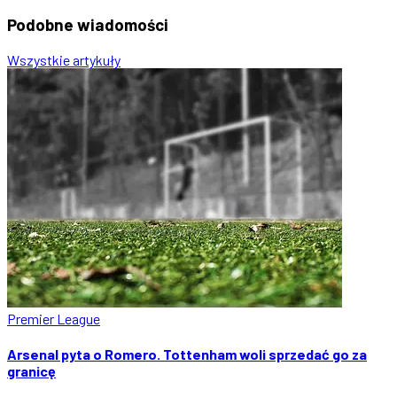
Podobne
wiadomości
Wszystkie artykuły
Premier League
Arsenal pyta o Romero. Tottenham woli sprzedać go za
granicę