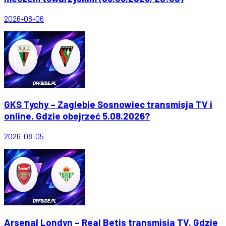
2026-08-06
GKS Tychy – Zaglebie Sosnowiec transmisja TV i
online. Gdzie obejrzeć 5.08.2026?
2026-08-05
Arsenal Londyn – Real Betis transmisja TV. Gdzie