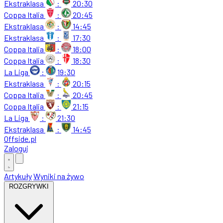
Ekstraklasa
:
20:30
Coppa Italia
:
20:45
Ekstraklasa
:
14:45
Ekstraklasa
:
17:30
Coppa Italia
:
18:00
Coppa Italia
:
18:30
La Liga
:
19:30
Ekstraklasa
:
20:15
Coppa Italia
:
20:45
Coppa Italia
:
21:15
La Liga
:
21:30
Ekstraklasa
:
14:45
Offside
.
pl
Zaloguj
Artykuły
Wyniki na żywo
ROZGRYWKI