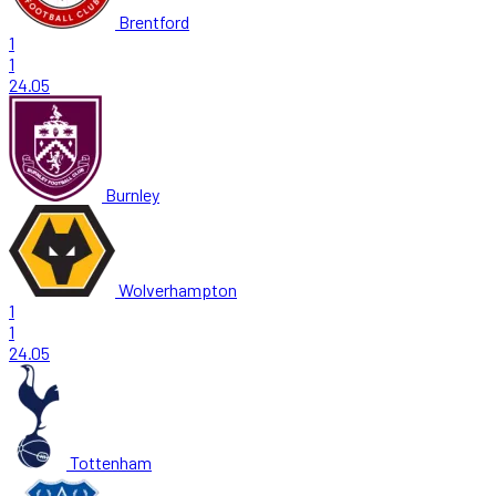
Brentford
1
1
24.05
Burnley
Wolverhampton
1
1
24.05
Tottenham