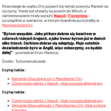
Równolegle do wątku City pojawił się temat powrotu Mareski do
ojczyzny. Trener był otwarty na powrót do Włoch, a
zainteresowanie miały wyrazić
Napoli
i
Fiorentina
-
szczególnie w wariancie, w którym Guardiola pozostałby w
Manchesterze City
.
"Byłem wszędzie. Jako piłkarz dobrze się bawiłem w
czterech różnych krajach, a jako trener byłem już w dwóch
albo trzech. Całkiem dobrze się adaptuję. Moje ostatnie
doświadczenie było w Anglii, więc zobaczymy, co będzie
dalej"
- powiedział Enzo Maresca.
Źródło: Tuttomercatoweb
Czytaj także:
Bernardo Silva żegna się z Manchester City
Conte może odejść z Napoli – klub rozważa alternatywy
Czytaj także:
Conte może odejść z Napoli – klub rozważa alternatywy
Bernardo Silva odchodzi z Manchesteru City. Klub szykuje
transfery