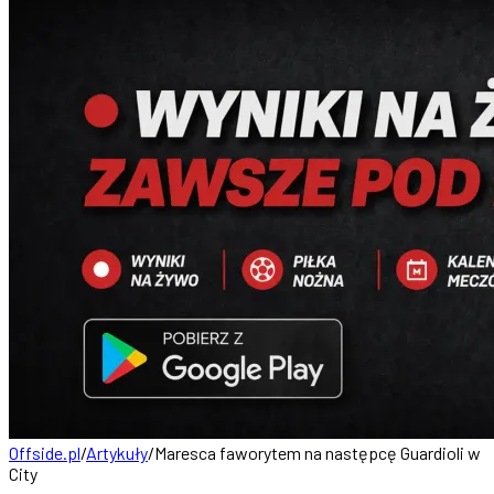
Offside.pl
/
Artykuły
/
Maresca faworytem na następcę Guardioli w
City