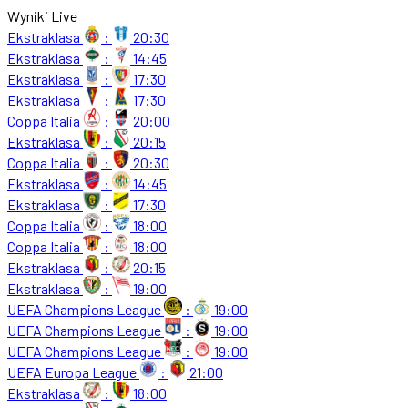
Wyniki Live
Ekstraklasa
:
20:30
Ekstraklasa
:
14:45
Ekstraklasa
:
17:30
Ekstraklasa
:
17:30
Coppa Italia
:
20:00
Ekstraklasa
:
20:15
Coppa Italia
:
20:30
Ekstraklasa
:
14:45
Ekstraklasa
:
17:30
Coppa Italia
:
18:00
Coppa Italia
:
18:00
Ekstraklasa
:
20:15
Ekstraklasa
:
19:00
UEFA Champions League
:
19:00
UEFA Champions League
:
19:00
UEFA Champions League
:
19:00
UEFA Europa League
:
21:00
Ekstraklasa
:
18:00