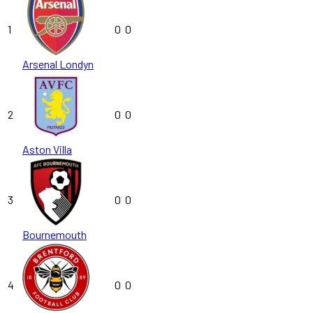
1
0
0
Arsenal Londyn
2
0
0
Aston Villa
3
0
0
Bournemouth
4
0
0