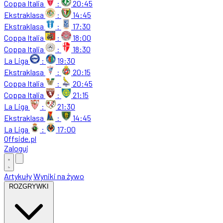
Coppa Italia
:
20:45
Ekstraklasa
:
14:45
Ekstraklasa
:
17:30
Coppa Italia
:
18:00
Coppa Italia
:
18:30
La Liga
:
19:30
Ekstraklasa
:
20:15
Coppa Italia
:
20:45
Coppa Italia
:
21:15
La Liga
:
21:30
Ekstraklasa
:
14:45
La Liga
:
17:00
Offside
.
pl
Zaloguj
Artykuły
Wyniki na żywo
ROZGRYWKI