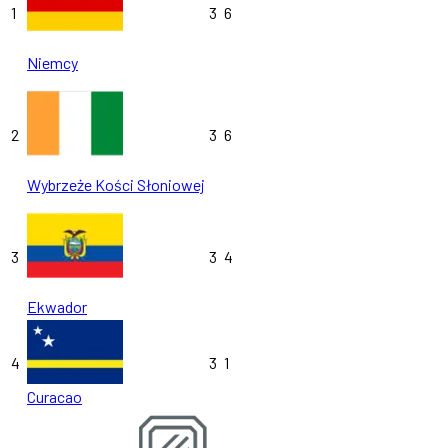
1
3
6
Niemcy
2
3
6
Wybrzeże Kości Słoniowej
3
3
4
Ekwador
4
3
1
Curacao