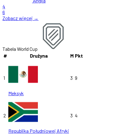
Anglia
4
6
Zobacz więcej →
Tabela World Cup
#
Drużyna
M
Pkt
1
3
9
Meksyk
2
3
4
Republika Południowej Afryki