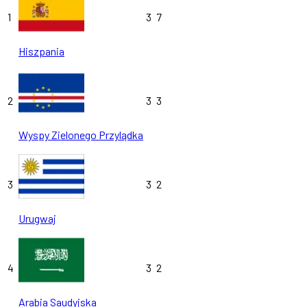
1
3
7
Hiszpania
2
3
3
Wyspy Zielonego Przylądka
3
3
2
Urugwaj
4
3
2
Arabia Saudyjska