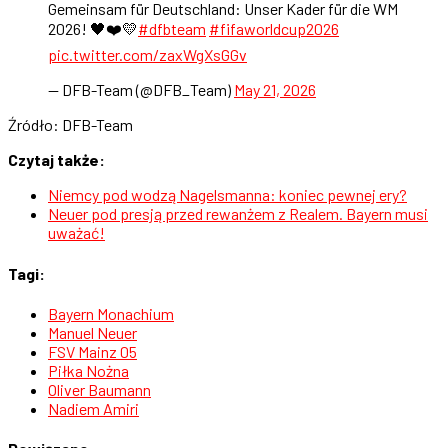
Gemeinsam für Deutschland: Unser Kader für die WM
2026! 🖤❤️💛
#dfbteam
#fifaworldcup2026
pic.twitter.com/zaxWgXsGGv
— DFB-Team (@DFB_Team)
May 21, 2026
Źródło: DFB-Team
Czytaj także:
Niemcy pod wodzą Nagelsmanna: koniec pewnej ery?
Neuer pod presją przed rewanżem z Realem. Bayern musi
uważać!
Tagi:
Bayern Monachium
Manuel Neuer
FSV Mainz 05
Piłka Nożna
Oliver Baumann
Nadiem Amiri