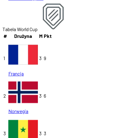
Tabela World Cup
#
Drużyna
M
Pkt
1
3
9
Francja
2
3
6
Norwegia
3
3
3