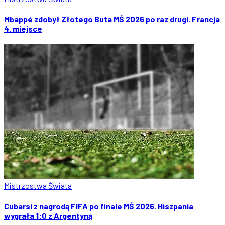
Mbappé zdobył Złotego Buta MŚ 2026 po raz drugi. Francja
4. miejsce
Mistrzostwa Świata
Cubarsí z nagrodą FIFA po finale MŚ 2026. Hiszpania
wygrała 1:0 z Argentyną