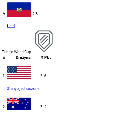
4
3
0
Haiti
Tabela World Cup
#
Drużyna
M
Pkt
1
3
6
Stany Zjednoczone
2
3
4