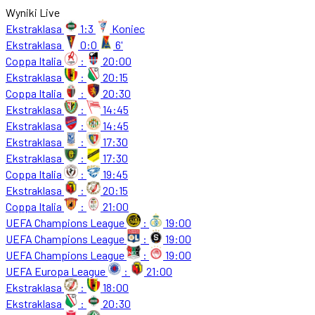
Wyniki Live
Ekstraklasa
1:3
Koniec
Ekstraklasa
0:0
6'
Coppa Italia
:
20:00
Ekstraklasa
:
20:15
Coppa Italia
:
20:30
Ekstraklasa
:
14:45
Ekstraklasa
:
14:45
Ekstraklasa
:
17:30
Ekstraklasa
:
17:30
Coppa Italia
:
19:45
Ekstraklasa
:
20:15
Coppa Italia
:
21:00
UEFA Champions League
:
19:00
UEFA Champions League
:
19:00
UEFA Champions League
:
19:00
UEFA Europa League
:
21:00
Ekstraklasa
:
18:00
Ekstraklasa
:
20:30