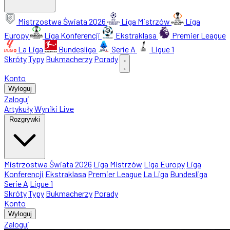
Mistrzostwa Świata 2026
Liga Mistrzów
Liga
Europy
Liga Konferencji
Ekstraklasa
Premier League
La Liga
Bundesliga
Serie A
Ligue 1
Skróty
Typy
Bukmacherzy
Porady
Konto
Wyloguj
Zaloguj
Artykuły
Wyniki Live
Rozgrywki
Mistrzostwa Świata 2026
Liga Mistrzów
Liga Europy
Liga
Konferencji
Ekstraklasa
Premier League
La Liga
Bundesliga
Serie A
Ligue 1
Skróty
Typy
Bukmacherzy
Porady
Konto
Wyloguj
Zaloguj