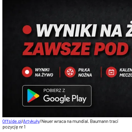
Offside.pl
/
Artykuły
/
Neuer wraca na mundial. Baumann traci
pozycję nr 1