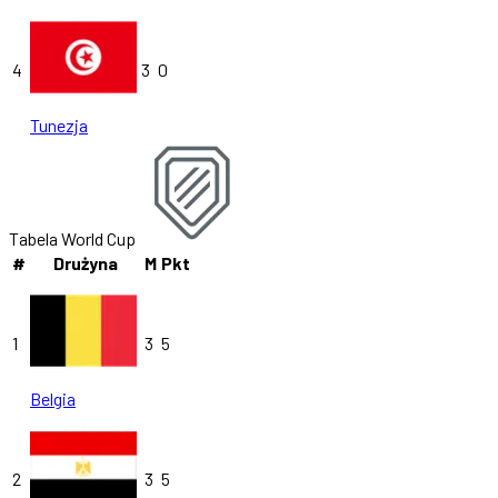
4
3
0
Tunezja
Tabela World Cup
#
Drużyna
M
Pkt
1
3
5
Belgia
2
3
5