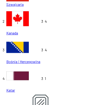
Szwajcaria
2
3
4
Kanada
3
3
4
Bośnia i Hercegowina
4
3
1
Katar