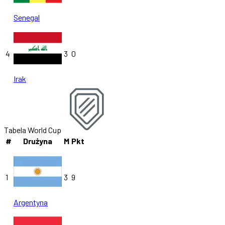
Senegal
4
3
0
Irak
Tabela World Cup
#
Drużyna
M
Pkt
1
3
9
Argentyna