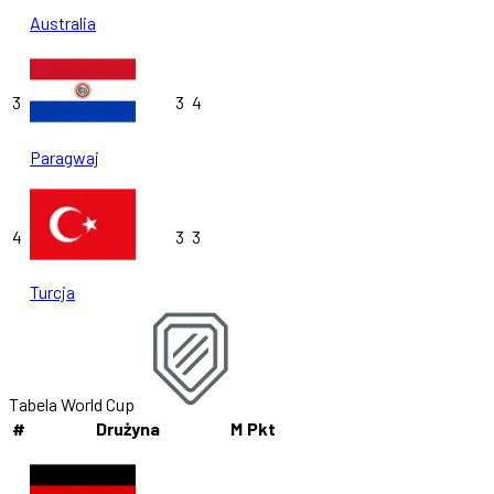
Australia
3
3
4
Paragwaj
4
3
3
Turcja
Tabela World Cup
#
Drużyna
M
Pkt