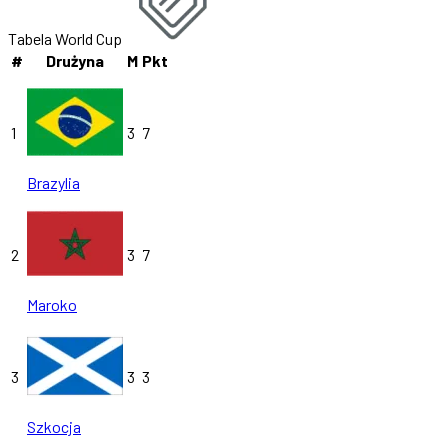
Tabela World Cup
#
Drużyna
M
Pkt
1
3
7
Brazylia
2
3
7
Maroko
3
3
3
Szkocja