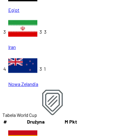
Egipt
3
3
3
Iran
4
3
1
Nowa Zelandia
Tabela World Cup
#
Drużyna
M
Pkt