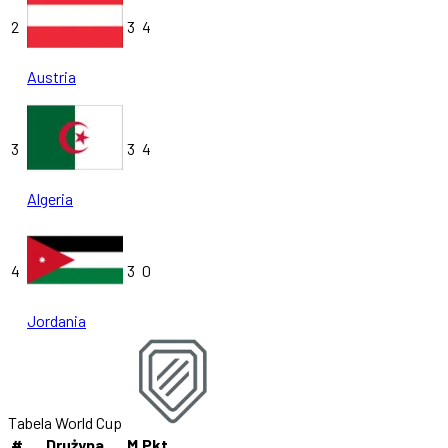
2
3
4
Austria
3
3
4
Algeria
4
3
0
Jordania
Tabela World Cup
#
Drużyna
M
Pkt