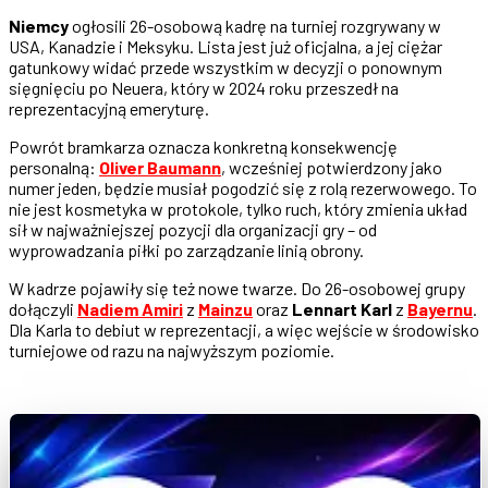
Niemcy
ogłosili 26-osobową kadrę na turniej rozgrywany w
USA, Kanadzie i Meksyku. Lista jest już oficjalna, a jej ciężar
gatunkowy widać przede wszystkim w decyzji o ponownym
sięgnięciu po Neuera, który w 2024 roku przeszedł na
reprezentacyjną emeryturę.
Powrót bramkarza oznacza konkretną konsekwencję
personalną:
Oliver Baumann
, wcześniej potwierdzony jako
numer jeden, będzie musiał pogodzić się z rolą rezerwowego. To
nie jest kosmetyka w protokole, tylko ruch, który zmienia układ
sił w najważniejszej pozycji dla organizacji gry – od
wyprowadzania piłki po zarządzanie linią obrony.
W kadrze pojawiły się też nowe twarze. Do 26-osobowej grupy
dołączyli
Nadiem Amiri
z
Mainzu
oraz
Lennart Karl
z
Bayernu
.
Dla Karla to debiut w reprezentacji, a więc wejście w środowisko
turniejowe od razu na najwyższym poziomie.