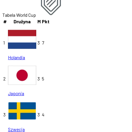
Tabela World Cup
#
Drużyna
M
Pkt
1
3
7
Holandia
2
3
5
Japonia
3
3
4
Szwecja