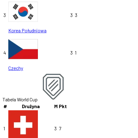
3
3
3
Korea Południowa
4
3
1
Czechy
Tabela World Cup
#
Drużyna
M
Pkt
1
3
7