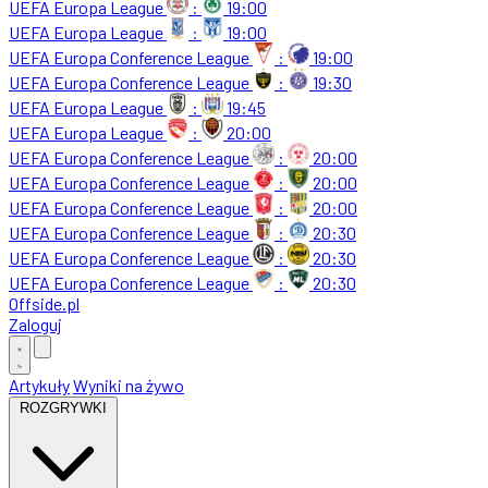
UEFA Europa League
:
19:00
UEFA Europa League
:
19:00
UEFA Europa Conference League
:
19:00
UEFA Europa Conference League
:
19:30
UEFA Europa League
:
19:45
UEFA Europa League
:
20:00
UEFA Europa Conference League
:
20:00
UEFA Europa Conference League
:
20:00
UEFA Europa Conference League
:
20:00
UEFA Europa Conference League
:
20:30
UEFA Europa Conference League
:
20:30
UEFA Europa Conference League
:
20:30
Offside
.
pl
Zaloguj
Artykuły
Wyniki na żywo
ROZGRYWKI