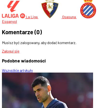
La Liga
Osasuna
Espanyol
Komentarze
(0)
Musisz być zalogowany, aby dodać komentarz.
Zaloguj się
Podobne
wiadomości
Wszystkie artykuły