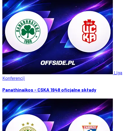
Liga
Konferencji
Panathinaikos - CSKA 1948 oficjalne składy