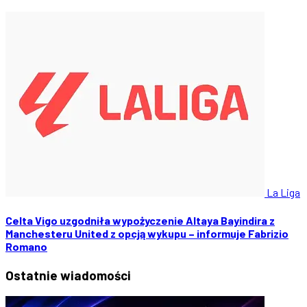
La Liga
Celta Vigo uzgodniła wypożyczenie Altaya Bayindira z
Manchesteru United z opcją wykupu – informuje Fabrizio
Romano
Ostatnie
wiadomości