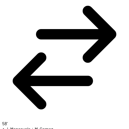
58'
↑ J. Moncayola
↓ M. Gomez