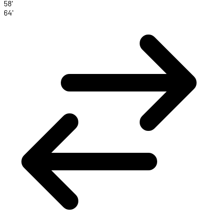
58'
64'