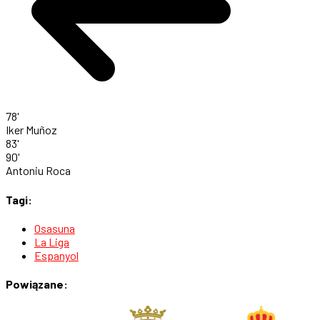
78'
Iker Muñoz
83'
90'
Antoniu Roca
Tagi:
Osasuna
La Liga
Espanyol
Powiązane: