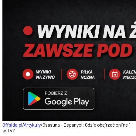
Offside.pl
/
Artykuły
/
Osasuna - Espanyol: Gdzie obejrzeć online i
w TV?