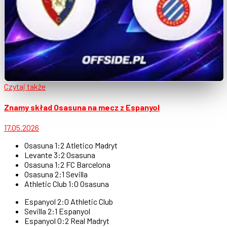
Czytaj także
Znamy skład Osasuna na mecz z Espanyol
17.05.2026
Osasuna 1:2 Atletico Madryt
Levante 3:2 Osasuna
Osasuna 1:2 FC Barcelona
Osasuna 2:1 Sevilla
Athletic Club 1:0 Osasuna
Espanyol 2:0 Athletic Club
Sevilla 2:1 Espanyol
Espanyol 0:2 Real Madryt