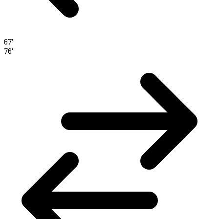
67'
76'