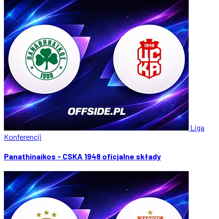
Liga
Konferencji
Panathinaikos - CSKA 1948 oficjalne składy