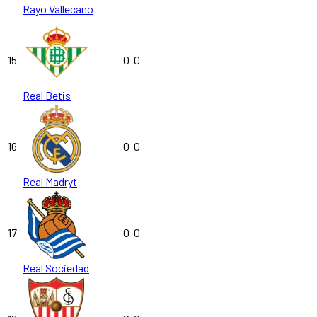
Rayo Vallecano
15
0
0
Real Betis
16
0
0
Real Madryt
17
0
0
Real Sociedad