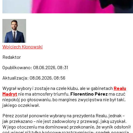
Wojciech Klonowski
Redaktor
Opublikowano:
08.06.2026, 08:31
Aktualizacja:
08.06.2026, 08:56
Wygrał wybory i zostaje na czele klubu, ale w gabinetach
Realu
Madryt
nie ma atmosfery triumfu.
Florentino Pérez
ma czuć
niepokój po głosowaniu, bo margines zwycięstwa nie był taki,
jakiego oczekiwał.
Pérez został ponownie wybrany na prezydenta Realu, jednak –
jak przekazano – nie jest zadowolony z przewagi, jaką uzyskał.
W jego otoczeniu ma dominować przekonanie, że wynik odsłonił
coś więcej niż tylko końcowe rozstrzygnięcie: spadek poparcia