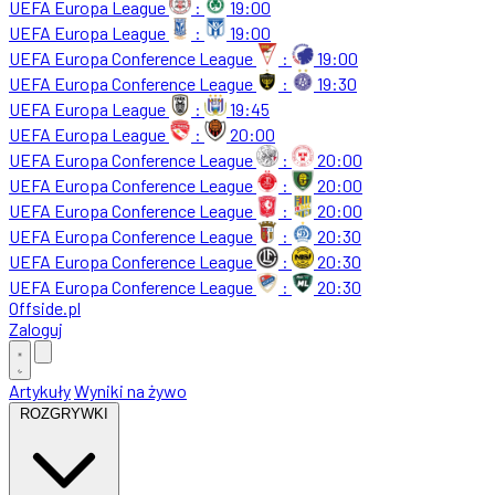
UEFA Europa League
:
19:00
UEFA Europa League
:
19:00
UEFA Europa Conference League
:
19:00
UEFA Europa Conference League
:
19:30
UEFA Europa League
:
19:45
UEFA Europa League
:
20:00
UEFA Europa Conference League
:
20:00
UEFA Europa Conference League
:
20:00
UEFA Europa Conference League
:
20:00
UEFA Europa Conference League
:
20:30
UEFA Europa Conference League
:
20:30
UEFA Europa Conference League
:
20:30
Offside
.
pl
Zaloguj
Artykuły
Wyniki na żywo
ROZGRYWKI