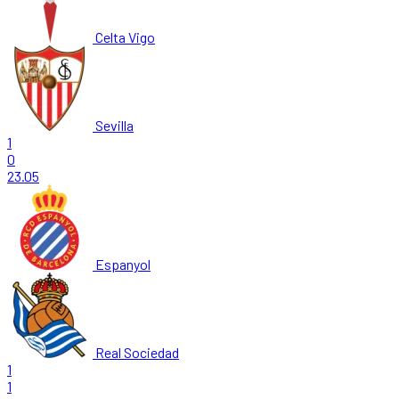
Celta Vigo
Sevilla
1
0
23.05
Espanyol
Real Sociedad
1
1