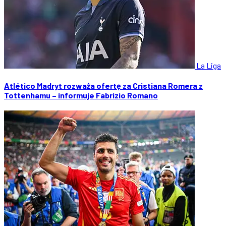
La Liga
Atlético Madryt rozważa ofertę za Cristiana Romera z
Tottenhamu – informuje Fabrizio Romano