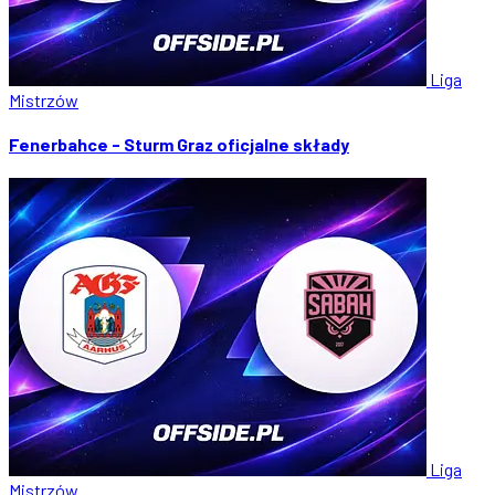
Liga
Mistrzów
Fenerbahce - Sturm Graz oficjalne składy
Liga
Mistrzów