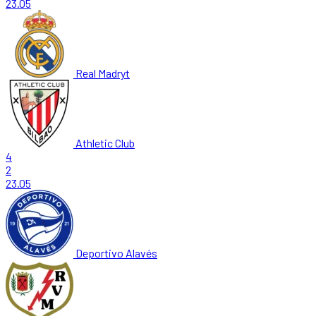
23.05
Real Madryt
Athletic Club
4
2
23.05
Deportivo Alavés