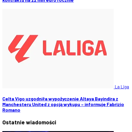
La Liga
Celta Vigo uzgodniła wypożyczenie Altaya Bayindira z
Manchesteru United z opcją wykupu – informuje Fabrizio
Romano
Ostatnie
wiadomości