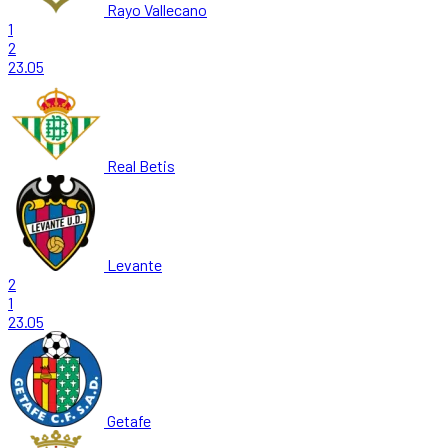
Rayo Vallecano
1
2
23.05
Real Betis
Levante
2
1
23.05
Getafe