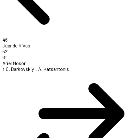
46'
Juande Rivas
52'
61'
Ariel Mosór
↑ G. Barkovskiy
↓ A. Katsantonis