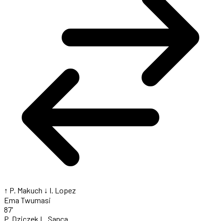
↑ P. Makuch
↓ I. Lopez
Ema Twumasi
87'
P. Dziczek
L. Sanca