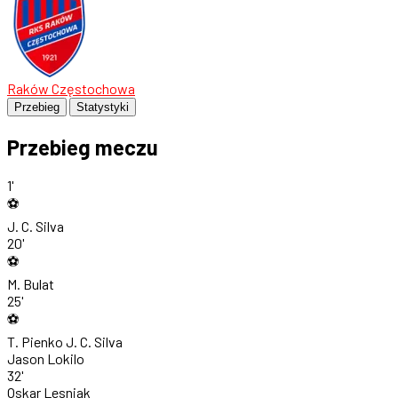
Raków Częstochowa
Przebieg
Statystyki
Przebieg meczu
1'
⚽
J. C. Silva
20'
⚽
M. Bulat
25'
⚽
T. Pienko
J. C. Silva
Jason Lokilo
32'
Oskar Lesniak