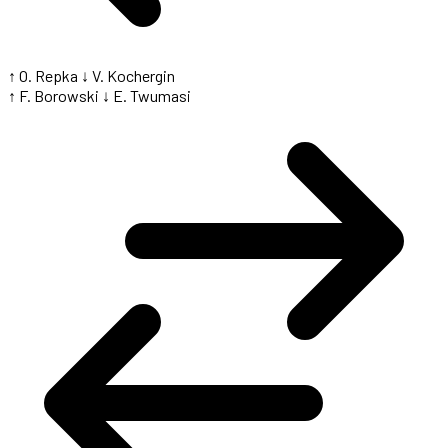
↑ O. Repka
↓ V. Kochergin
↑ F. Borowski
↓ E. Twumasi