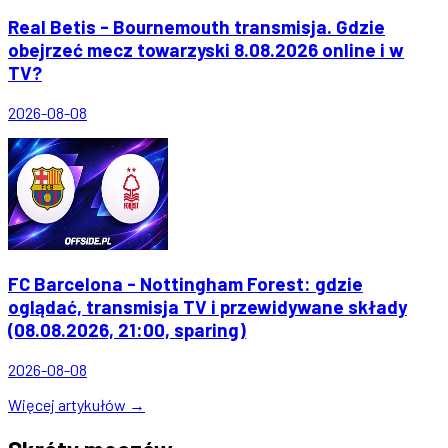
Real Betis - Bournemouth transmisja. Gdzie
obejrzeć mecz towarzyski 8.08.2026 online i w
TV?
2026-08-08
FC Barcelona - Nottingham Forest: gdzie
oglądać, transmisja TV i przewidywane składy
(08.08.2026, 21:00, sparing)
2026-08-08
Więcej artykułów →