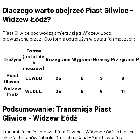
Dlaczego warto obejrzeć Piast Gliwice -
Widzew Łódź?
Piast Gliwice pod wodzą zmierzy się z Widzew Łódź,
prowadzoną przez . Oto forma obu drużyn w ostatnich meczach:
Forma
(ostatnie
Drużyna
Rozegrane
Wygrane
Remisy
Przegrane
P
5
meczów)
Piast
LLWDD
25
8
9
8
Gliwice
Widzew
WLDLL
25
8
6
11
Łódź
Podsumowanie: Transmisja Piast
Gliwice - Widzew Łódź
Transmisja online meczu Piast Gliwice - Widzew Łódź to idealna
okazja dla fanów futbolu. Oglądaj na Canal+ Sport i wspieraj