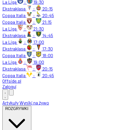
La Liga
:
19:30
Ekstraklasa
:
20:15
Coppa Italia
:
20:45
Coppa Italia
:
21:15
La Liga
:
21:30
Ekstraklasa
:
14:45
La Liga
:
17:00
Ekstraklasa
:
17:30
Coppa Italia
:
18:00
La Liga
:
19:00
Ekstraklasa
:
20:15
Coppa Italia
:
20:45
Offside
.
pl
Zaloguj
Artykuły
Wyniki na żywo
ROZGRYWKI