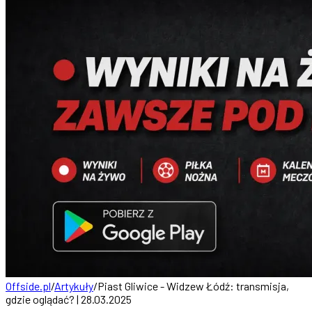
Offside.pl
/
Artykuły
/
Piast Gliwice - Widzew Łódź: transmisja,
gdzie oglądać? | 28.03.2025