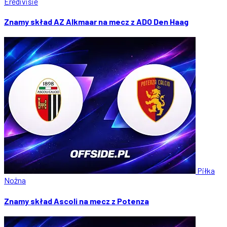
Eredivisie
Znamy skład AZ Alkmaar na mecz z ADO Den Haag
Piłka
Nożna
Znamy skład Ascoli na mecz z Potenza