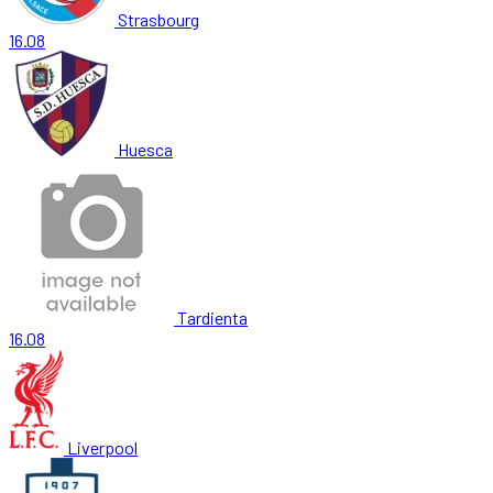
Strasbourg
16.08
Huesca
Tardienta
16.08
Liverpool