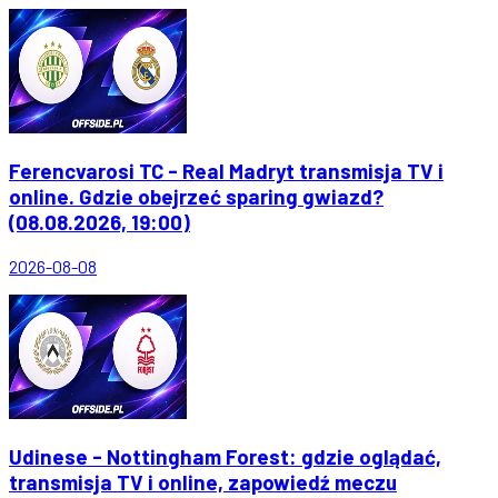
Ferencvarosi TC - Real Madryt transmisja TV i
online. Gdzie obejrzeć sparing gwiazd?
(08.08.2026, 19:00)
2026-08-08
Udinese - Nottingham Forest: gdzie oglądać,
transmisja TV i online, zapowiedź meczu