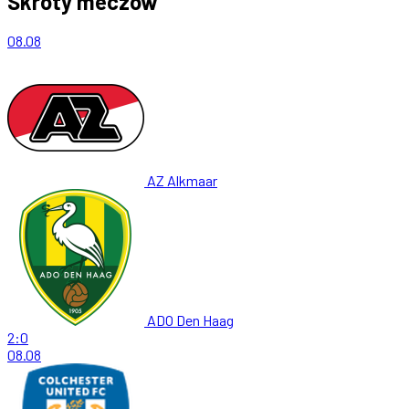
Skróty meczów
08.08
AZ Alkmaar
ADO Den Haag
2:0
08.08