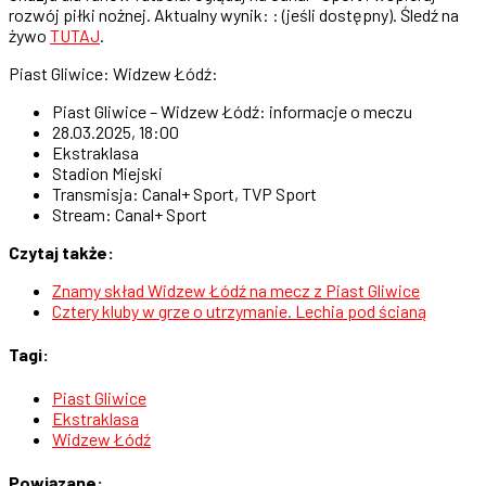
rozwój piłki nożnej. Aktualny wynik: : (jeśli dostępny). Śledź na
żywo
TUTAJ
.
Piast Gliwice: Widzew Łódź:
Piast Gliwice – Widzew Łódź: informacje o meczu
28.03.2025, 18:00
Ekstraklasa
Stadion Miejski
Transmisja: Canal+ Sport, TVP Sport
Stream: Canal+ Sport
Czytaj także:
Znamy skład Widzew Łódź na mecz z Piast Gliwice
Cztery kluby w grze o utrzymanie. Lechia pod ścianą
Tagi:
Piast Gliwice
Ekstraklasa
Widzew Łódź
Powiązane: