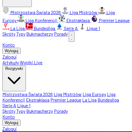
Mistrzostwa Świata 2026
Liga Mistrzów
Liga
Europy
Liga Konferencji
Ekstraklasa
Premier League
La Liga
Bundesliga
Serie A
Ligue 1
Skróty
Typy
Bukmacherzy
Porady
Konto
Wyloguj
Zaloguj
Artykuły
Wyniki Live
Rozgrywki
Mistrzostwa Świata 2026
Liga Mistrzów
Liga Europy
Liga
Konferencji
Ekstraklasa
Premier League
La Liga
Bundesliga
Serie A
Ligue 1
Skróty
Typy
Bukmacherzy
Porady
Konto
Wyloguj
Zaloguj