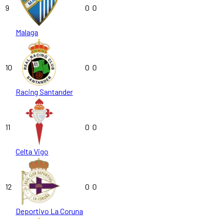
9
0
0
Malaga
10
0
0
Racing Santander
11
0
0
Celta Vigo
12
0
0
Deportivo La Coruna