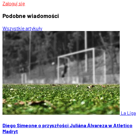
Zaloguj się
Podobne
wiadomości
Wszystkie artykuły
La Liga
Diego Simeone o przyszłości Juliána Álvareza w Atletico
Madryt