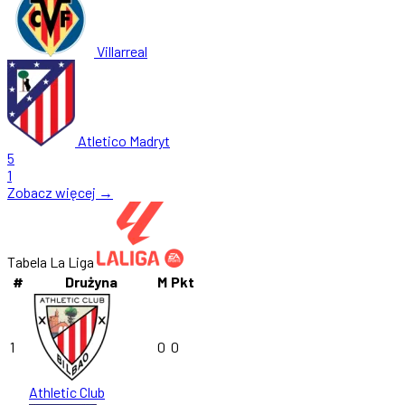
Villarreal
Atletico Madryt
5
1
Zobacz więcej →
Tabela La Liga
#
Drużyna
M
Pkt
1
0
0
Athletic Club