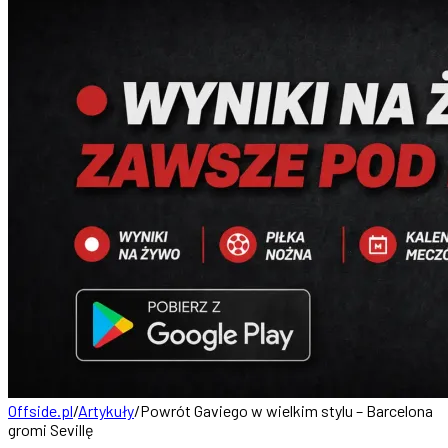
Offside.pl
/
Artykuły
/
Powrót Gaviego w wielkim stylu – Barcelona
gromi Sevillę