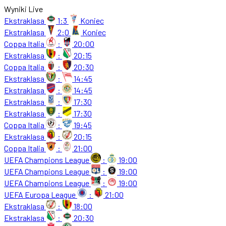
Wyniki Live
Ekstraklasa
1:3
Koniec
Ekstraklasa
2:0
Koniec
Coppa Italia
:
20:00
Ekstraklasa
:
20:15
Coppa Italia
:
20:30
Ekstraklasa
:
14:45
Ekstraklasa
:
14:45
Ekstraklasa
:
17:30
Ekstraklasa
:
17:30
Coppa Italia
:
19:45
Ekstraklasa
:
20:15
Coppa Italia
:
21:00
UEFA Champions League
:
19:00
UEFA Champions League
:
19:00
UEFA Champions League
:
19:00
UEFA Europa League
:
21:00
Ekstraklasa
:
18:00
Ekstraklasa
:
20:30