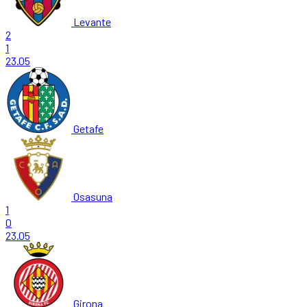
Levante
2
1
23.05
Getafe
Osasuna
1
0
23.05
Girona