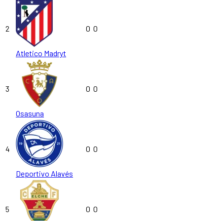
2
0
0
Atletico Madryt
3
0
0
Osasuna
4
0
0
Deportivo Alavés
5
0
0