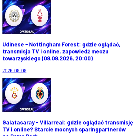
Udinese - Nottingham Forest: gdzie oglądać,
transmisja TV i online, zapowiedź meczu
towarzyskiego (08.08.2026, 20:00)
2026-08-08
Galatasaray - Villarreal: gdzie oglądać transmisję
TV i online? Starcie mocnych sparingpartnerów