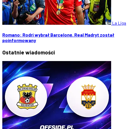
La Liga
Romano: Rodri wybrał Barcelonę. Real Madryt został
poinformowany
Ostatnie
wiadomości