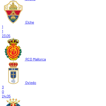
Elche
1
1
23.05
RCD Mallorca
Oviedo
3
0
24.05