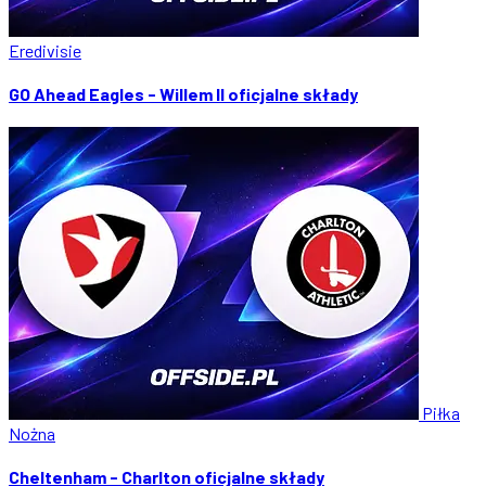
Eredivisie
GO Ahead Eagles - Willem II oficjalne składy
Piłka
Nożna
Cheltenham - Charlton oficjalne składy