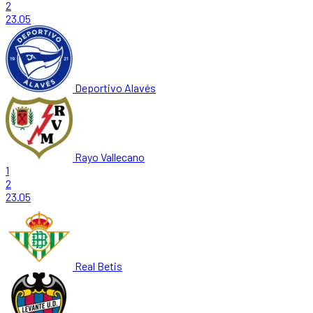
2
23.05
Deportivo Alavés
Rayo Vallecano
1
2
23.05
Real Betis