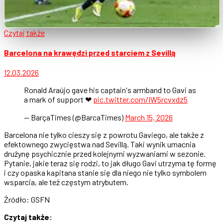
Czytaj także
Barcelona na krawędzi przed starciem z Sevillą
12.03.2026
Ronald Araújo gave his captain's armband to Gavi as
a mark of support ❤
pic.twitter.com/IW5rcvxdz5
— BarçaTimes (@BarcaTimes)
March 15, 2026
Barcelona nie tylko cieszy się z powrotu Gaviego, ale także z
efektownego zwycięstwa nad Sevillą. Taki wynik umacnia
drużynę psychicznie przed kolejnymi wyzwaniami w sezonie.
Pytanie, jakie teraz się rodzi, to jak długo Gavi utrzyma tę formę
i czy opaska kapitana stanie się dla niego nie tylko symbolem
wsparcia, ale też częstym atrybutem.
Źródło: GSFN
Czytaj także: