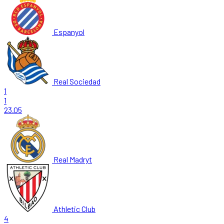
Espanyol
Real Sociedad
1
1
23.05
Real Madryt
Athletic Club
4