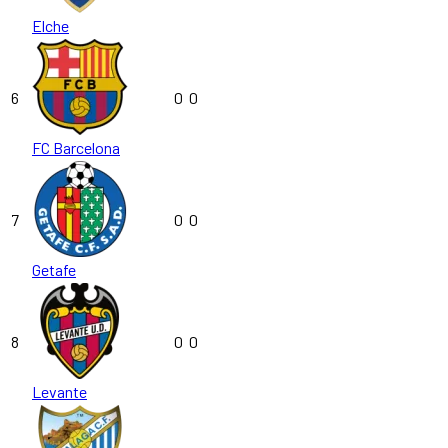
Elche
6
0
0
FC Barcelona
7
0
0
Getafe
8
0
0
Levante