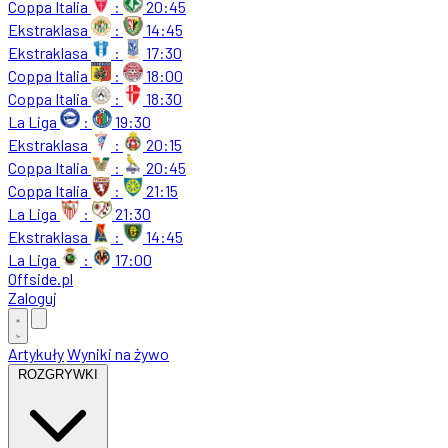
Coppa Italia
:
20:45
Ekstraklasa
:
14:45
Ekstraklasa
:
17:30
Coppa Italia
:
18:00
Coppa Italia
:
18:30
La Liga
:
19:30
Ekstraklasa
:
20:15
Coppa Italia
:
20:45
Coppa Italia
:
21:15
La Liga
:
21:30
Ekstraklasa
:
14:45
La Liga
:
17:00
Offside
.
pl
Zaloguj
Artykuły
Wyniki na żywo
ROZGRYWKI