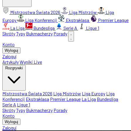
Mistrzostwa Świata 2026
Liga Mistrzów
Liga
Europy
Liga Konferencji
Ekstraklasa
Premier League
La Liga
Bundesliga
Serie A
Ligue 1
Skróty
Typy
Bukmacherzy
Porady
Konto
Wyloguj
Zaloguj
Artykuły
Wyniki Live
Rozgrywki
Mistrzostwa Świata 2026
Liga Mistrzów
Liga Europy
Liga
Konferencji
Ekstraklasa
Premier League
La Liga
Bundesliga
Serie A
Ligue 1
Skróty
Typy
Bukmacherzy
Porady
Konto
Wyloguj
Zaloguj